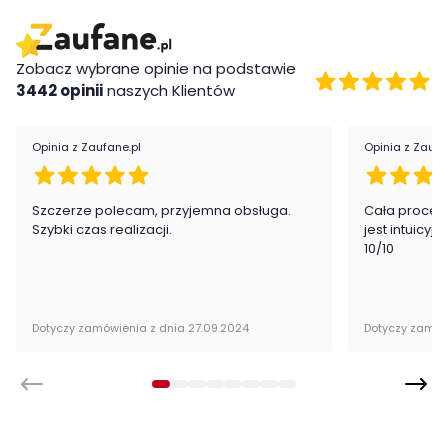
- wygodny sposób pozwalający uniknąć dźwigania
- przeznaczone do transportu i ustawiania mebli oraz innych
ładunków o ciężarze do 150 kg
Zobacz wybrane opinie na podstawie
3442 opinii
naszych Klientów
Opinia z Zaufane.pl
Opinia z Zaufa
Szczerze polecam, przyjemna obsługa.
Cała proced
Szybki czas realizacji.
jest intuicyj
10/10
Dotyczy zamówienia z dnia 27.09.2024
Dotyczy zamów
Dane techniczne