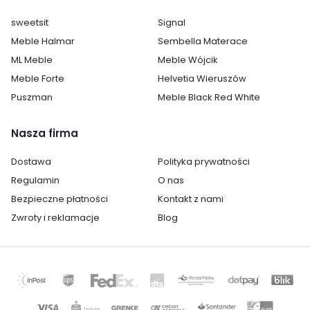
sweetsit
Signal
Meble Halmar
Sembella Materace
ML Meble
Meble Wójcik
Meble Forte
Helvetia Wieruszów
Puszman
Meble Black Red White
Nasza firma
Dostawa
Polityka prywatności
Cechy charakterystyczne
Regulamin
O nas
Bezpieczne płatności
Kontakt z nami
Szerokość:
5 cm
Zwroty i reklamacje
Blog
Wysokość:
7 cm
Długość:
7 cm
Rodzaj mocowania:
Obrotowe