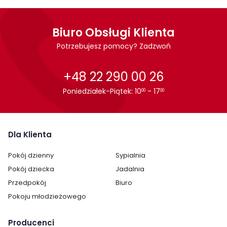
Rodzaj mocowania: obrotowe
Obciążenie max [kg]: 150
Wysokość [mm]: ok 70
Biuro Obsługi Klienta
Materiał: ABS
5 elementów w zestawie
Potrzebujesz pomocy? Zadzwoń
Sposób użycia
+48 22 290 00 26
Unieś krawędź mebla bądź obiektu za pomocą dźwigni. Wsuń
płytkę z rolką po czym opuść obiekt. Powtórz czynność
Poniedziałek-Piątek: 10
- 17
00
00
umieszczając pozostałe rolki.
Dla Klienta
Pokój dzienny
Sypialnia
Pokój dziecka
Jadalnia
Przedpokój
Biuro
Pokoju młodzieżowego
Producenci