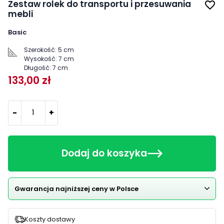
Zestaw rolek do transportu i przesuwania
favorite_border
mebli
Basic
Szerokość:
5 cm
Wysokość:
7 cm
Długość:
7 cm
133,00 zł
-
+
Dodaj do koszyka
Gwarancja najniższej ceny w Polsce
Koszty dostawy