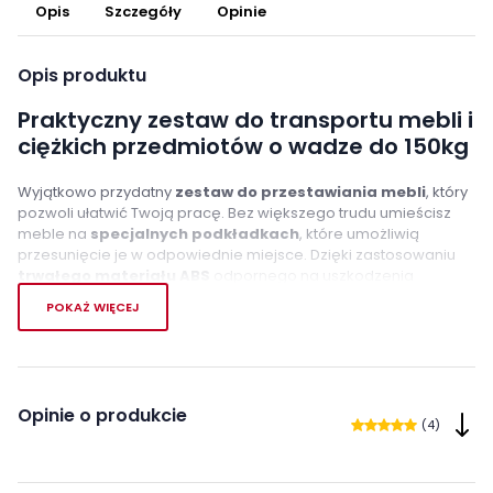
Opis
Szczegóły
Opinie
Opis produktu
Praktyczny zestaw do transportu mebli i
ciężkich przedmiotów o wadze do 150kg
Wyjątkowo przydatny
zestaw do przestawiania mebli
, który
pozwoli ułatwić Twoją pracę. Bez większego trudu umieścisz
meble na
specjalnych podkładkach
, które umożliwią
przesunięcie je w odpowiednie miejsce. Dzięki zastosowaniu
trwałego materiału ABS
odpornego na uszkodzenia
mechaniczne i obciążenia zestaw idealnie nadaje się do
POKAŻ WIĘCEJ
transportu mebli i ciężkich przedmiotów
.
Cechy charakterystyczne
- chronią przed uszkodzeniem mebli
Opinie o produkcie
(4)
- chronią przed porysowaniem podłogi