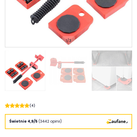
1
/
3
(4)
Świetnie 4,9/5
(3442 opinii)