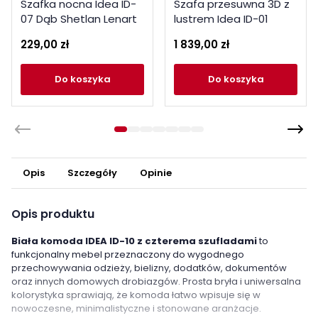
Szafka nocna Idea ID-
Szafa przesuwna 3D z
07 Dąb Shetlan Lenart
lustrem Idea ID-01
Szary Lenart
229,00 zł
1 839,00 zł
do koszyka
do koszyka
Opis
Szczegóły
Opinie
Opis produktu
Biała komoda IDEA ID-10 z czterema szufladami
to
funkcjonalny mebel przeznaczony do wygodnego
przechowywania odzieży, bielizny, dodatków, dokumentów
oraz innych domowych drobiazgów. Prosta bryła i uniwersalna
kolorystyka sprawiają, że komoda łatwo wpisuje się w
nowoczesne, minimalistyczne i stonowane aranżacje.