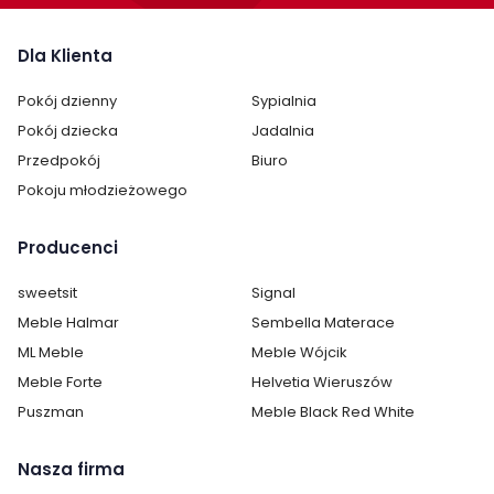
szuflady osadzone na prowadnicach rolkowych
podparcie mebla na ślizgach z gwoździkiem
Dla Klienta
Montaż
Pokój dzienny
Sypialnia
Komoda jest dostarczana w jednej paczce i wymaga
Pokój dziecka
Jadalnia
samodzielnego montażu
. W zestawie znajdują się
Przedpokój
Biuro
niezbędne okucia oraz instrukcja montażu, która ułatwia
prawidłowe złożenie mebla.
Pokoju młodzieżowego
Cechy charakterystyczne
Producenci
Szerokość:
100 cm
sweetsit
Signal
Meble Halmar
Sembella Materace
Wysokość:
90 cm
ML Meble
Meble Wójcik
Meble Forte
Helvetia Wieruszów
Głębokość:
42 cm
Puszman
Meble Black Red White
Ilość szuflad:
4 i więcej
Nasza firma
Ilość półek:
brak półek