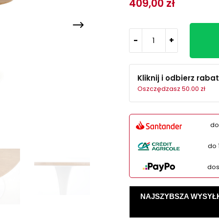
409,00 zł
-
+
Kliknij i odbierz rabat
Oszczędzasz 50.00 zł
do
do 
dos
NAJSZYBSZA WYSYŁKA -