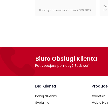
Dot
Dotyczy zamówienia z dnia 27.09.2024
06
Biuro Obsługi Klienta
Potrzebujesz pomocy? Zadzwoń
Dla Klienta
Produce
Pokój dzienny
sweetsit
Sypialnia
Meble Ha