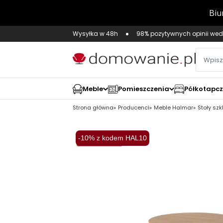
Wysyłka w 48h
98% pozytywnych opinii wed
Meble
Pomieszczenia
Półkotapc
Strona główna
Producenci
Meble Halmar
Stoły sz
-10% z kodem HAL10
Wysyłka 48H