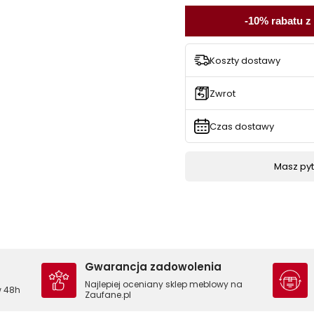
-10% rabatu z
Koszty dostawy
Zwrot
Czas dostawy
Masz pyta
Gwarancja zadowolenia
Najlepiej oceniany sklep meblowy na
w 48h
Zaufane.pl