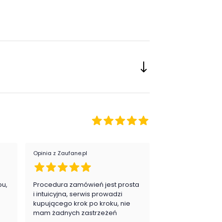
Opinia z Zaufane.pl
Opinia z Zaufane.pl
pu,
Procedura zamówień jest prosta
Zawsze na 5, jes
.
i intuicyjna, serwis prowadzi
zadowolona i pla
kupującego krok po kroku, nie
zakupy
mam żadnych zastrzeżeń