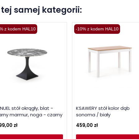
tej samej kategorii:
% z kodem HAL10
-10% z kodem HAL10
UEL stół okrągły, blat -
KSAWERY stół kolor dąb
arny marmur, noga - czarny
sonoma / biały
99,00 zł
459,00 zł