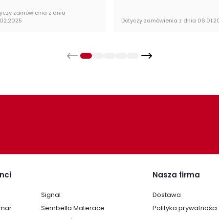
yczy zamówienia z dnia
.02.2025
Dotyczy zamówienia z dnia 06.01.2
nci
Nasza firma
Signal
Dostawa
lmar
Sembella Materace
Polityka prywatności