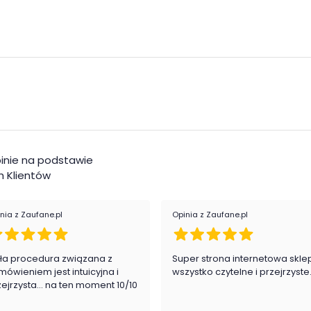
inie na podstawie
 Klientów
nia z Zaufane.pl
Opinia z Zaufane.pl
ła procedura związana z
Super strona internetowa skle
mówieniem jest intuicyjna i
wszystko czytelne i przejrzyste
zejrzysta... na ten moment 10/10