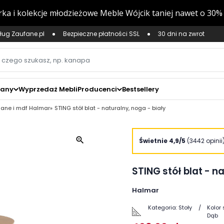
ług Zaufane.pl
Bezpieczne płatności SSL
30 dni na zwrot
zany
Wyprzedaż Mebli
Producenci
Bestsellery
klane i mdf Halmar
STING stół blat - naturalny, noga - biały
zoom_in
Świetnie 4,9/5
(3442 opinii
STING stół blat - n
Halmar
Kategoria:
Stoły
Kolor 
Dąb