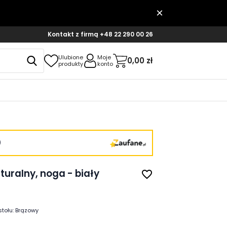
Kontakt z firmą
+48 22 290 00 26
Ulubione
Moje
0,00 zł
produkty
konto
)
aturalny, noga - biały
favorite_border
stołu:
Brązowy