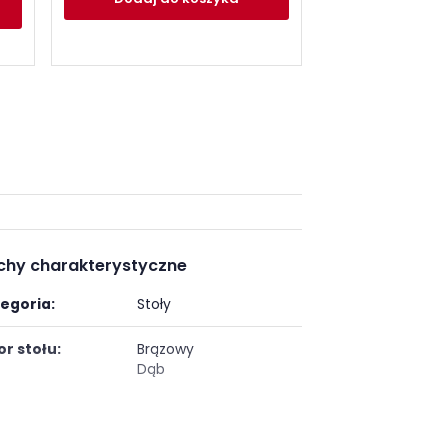
Dodaj
do
chy charakterystyczne
egoria:
Stoły
or stołu:
Brązowy
Dąb