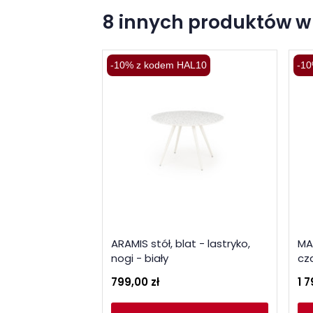
8 innych produktów w 
-10% z kodem HAL10
-10
ARAMIS stół, blat - lastryko,
MAN
nogi - biały
cz
799,00 zł
1 7