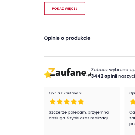
POKAŻ WIĘCEJ
Opinie o produkcie
Zobacz wybrane op
3442 opinii
naszych
Opinia z Zaufane.pl
Opi
Szczerze polecam, przyjemna
Ca
obsługa. Szybki czas realizacji.
za
pr