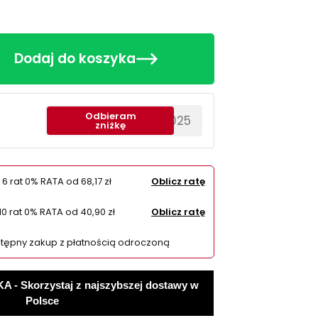
Dodaj do koszyka
Odbieram
********EWS2025
zniżkę
 6 rat 0% RATA od
68,17 zł
Oblicz ratę
10 rat 0% RATA od
40,90 zł
Oblicz ratę
tępny zakup z płatnością odroczoną
 Skorzystaj z najszybszej dostawy w
Polsce