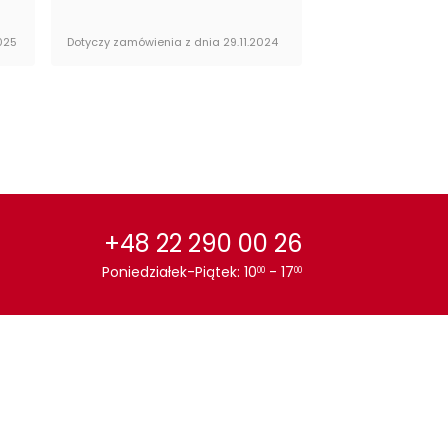
025
Dotyczy zamówienia z dnia 29.11.2024
Dotyczy zamówienia 
+48 22 290 00 26
Poniedziałek-Piątek: 10
- 17
00
00