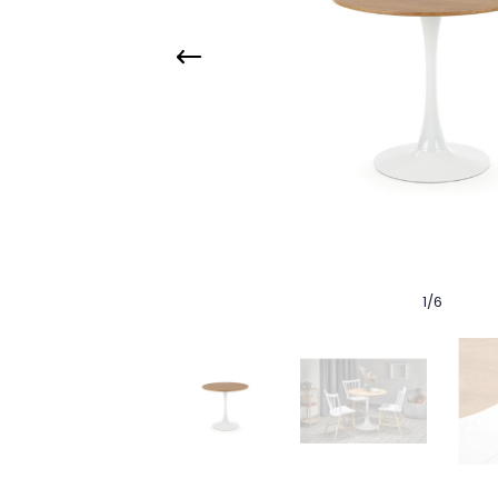
1
/
6