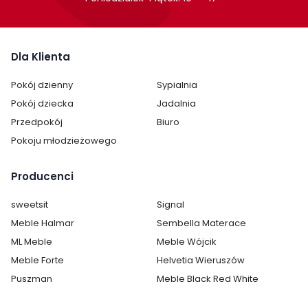
Dla Klienta
Pokój dzienny
Sypialnia
Pokój dziecka
Jadalnia
Przedpokój
Biuro
Pokoju młodzieżowego
Producenci
sweetsit
Signal
Meble Halmar
Sembella Materace
ML Meble
Meble Wójcik
Meble Forte
Helvetia Wieruszów
Puszman
Meble Black Red White