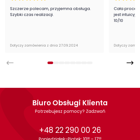
Szczerze polecam, przyjemna obsługa.
Cała proced
Szybki czas realizacji.
jest intuicyj
10/10
Dotyczy zamówienia z dnia 27.09.2024
Dotyczy zamów
Biuro Obsługi Klienta
Potrzebujesz pomocy? Zadzwoń
+48 22 290 00 26
Poniedziałek-Piątek: 10
- 17
00
00