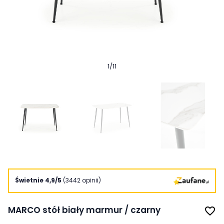
1
/
11
Świetnie 4,9/5
(3442 opinii)
MARCO stół biały marmur / czarny
favorite_border