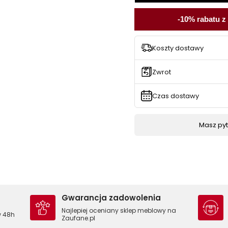
-10% rabatu z
Koszty dostawy
Zwrot
Czas dostawy
Masz pyta
Gwarancja zadowolenia
Najlepiej oceniany sklep meblowy na
w 48h
Zaufane.pl