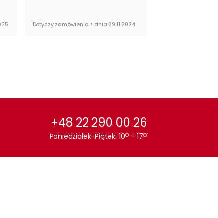
egoria:
Stoły
025
Dotyczy zamówienia z dnia 29.11.2024
Dotyczy zamówienia 
+48 22 290 00 26
Poniedziałek-Piątek: 10
- 17
00
00