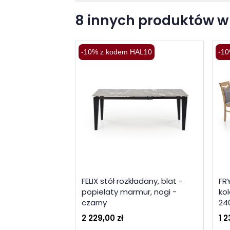
8 innych produktów w 
-10% z kodem HAL10
-10
FELIX stół rozkładany, blat -
FR
popielaty marmur, nogi -
kol
czarny
24
2 229,00 zł
1 2