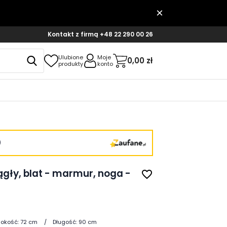
Kontakt z firmą
+48 22 290 00 26
Ulubione
Moje
0,00 zł
produkty
konto
)
gły, blat - marmur, noga -
favorite_border
okość:
72 cm
Długość:
90 cm