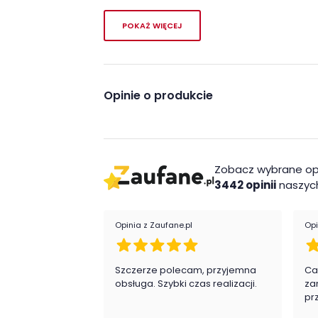
POKAŻ WIĘCEJ
Opinie o produkcie
Zobacz wybrane op
3442 opinii
naszych
Opinia z Zaufane.pl
Opi
Szczerze polecam, przyjemna
Ca
obsługa. Szybki czas realizacji.
za
pr