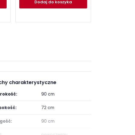
Dodaj
do koszyka
Dodaj
do
chy charakterystyczne
rokość:
90 cm
okość:
72 cm
gość:
90 cm
:
nowoczesny