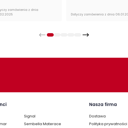
Kat
yczy zamówienia z dnia
.02.2025
Dotyczy zamówienia z dnia 06.01.2
nci
Nasza firma
Signal
Dostawa
lmar
Sembella Materace
Polityka prywatności