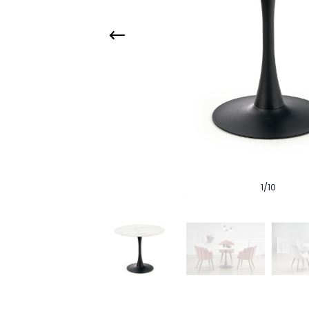
1
/
10