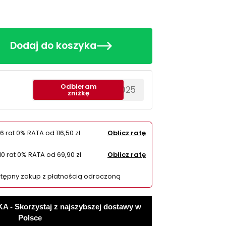
Dodaj do koszyka
Odbieram
********EWS2025
zniżkę
6 rat 0% RATA od
116,50 zł
Oblicz ratę
10 rat 0% RATA od
69,90 zł
Oblicz ratę
tępny zakup z płatnością odroczoną
 Skorzystaj z najszybszej dostawy w
Polsce