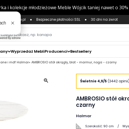
ług Zaufane.pl
Bezpieczne płatności SSL
30 dni na zwrot
zany
Wyprzedaż Mebli
Producenci
Bestsellery
klane i mdf Halmar
AMBROSIO stół okrągły, blat - marmur, noga - czarny
zoom_in
Świetnie 4,9/5
(3442 opinii
AMBROSIO stół okrą
czarny
Halmar
Szerokość:
90 cm
Wys