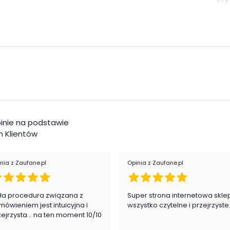
Pok
Ksz
Mat
Kol
Kol
inie na podstawie
 Klientów
Roz
Reg
nia z Zaufane.pl
Opinia z Zaufane.pl
Mak
roz
ła procedura związana z
Super strona internetowa skle
mówieniem jest intuicyjna i
wszystko czytelne i przejrzyste
zejrzysta... na ten moment 10/10
Rod