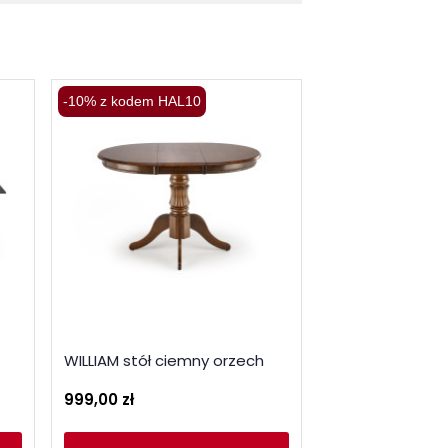
-10% z kodem HAL10
-10% z kodem HA
CHARLES stół ro
WILLIAM stół ciemny orzech
- popielaty mar
czarny
999,00 zł
2 039,00 zł