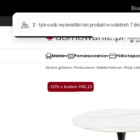
Wysyłka w 48h
98% pozytywnych opinii wed
Meble
Pomieszczenia
Półkotapc
Strona główna
Producenci
Meble Halmar
Stoły sz
-10% z kodem HAL10
Wysyłka 48H