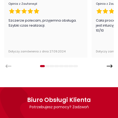
Opinia z Zaufane.pl
Opinia z Zaufa
Kolor mebla:
Biały
Szczerze polecam, przyjemna obsługa.
Cała proced
Kolor blatu:
Biały
Szybki czas realizacji.
jest intuicyj
10/10
Rozkładany:
tak
Regulacja wysokości:
nie
Dotyczy zamówienia z dnia 27.09.2024
Dotyczy zamów
Maksymalna długość
300 cm
rozłożonego:
Rodzaj nóg:
Proste
Kategoria:
Stoły
Kolor stołu:
Biały
Biuro Obsługi Klienta
Potrzebujesz pomocy? Zadzwoń