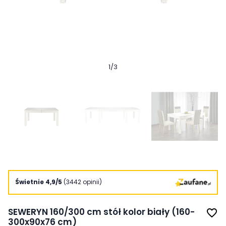
1
/
3
Świetnie 4,9/5
(3442 opinii)
SEWERYN 160/300 cm stół kolor biały (160-
favorite_border
300x90x76 cm)