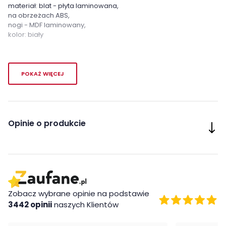
materiał: blat - płyta laminowana,
na obrzeżach ABS,
nogi - MDF laminowany,
kolor: biały
Cechy charakterystyczne
POKAŻ WIĘCEJ
Szerokość:
90 cm
Wysokość:
76 cm
Opinie o produkcie
Długość:
160 cm
Styl:
klasyczny
Pokój:
Salon
Zobacz wybrane opinie na podstawie
Kształt blatu:
Prostokątny
3442 opinii
naszych Klientów
Materiał blatu:
Płyta MDF