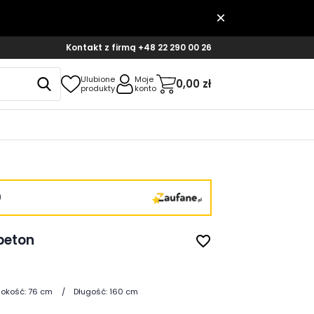
Kontakt z firmą
+48 22 290 00 26
Ulubione
Moje
0,00 zł
produkty
konto
)
 beton
favorite_border
okość:
76 cm
Długość:
160 cm