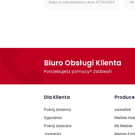
Dotyczy zamówienia z dnia 27.09.2024
06
Biuro Obsługi Klienta
Potrzebujesz pomocy? Zadzwoń
Dla Klienta
Produce
Pokój dzienny
sweetsit
Sypialnia
Meble Ha
Pokój dziecka
ML Meble
Jadalnia
Meble For