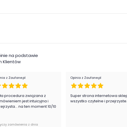
Pok
Ksz
Mat
Kol
Kol
inie na podstawie
 Klientów
Roz
Reg
nia z Zaufane.pl
Opinia z Zaufane.pl
Mak
roz
ła procedura związana z
Super strona internetowa skle
mówieniem jest intuicyjna i
wszystko czytelne i przejrzyste
zejrzysta... na ten moment 10/10
Rod
Kat
yczy zamówienia z dnia