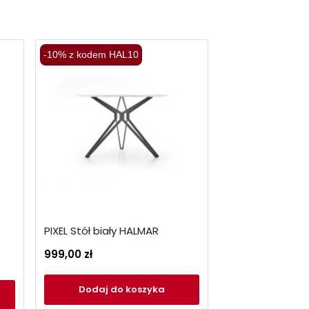
-10% z kodem HAL10
-10% z kodem HA
MORATA stół okr
PIXEL Stół biały HALMAR
marmur / czarny
999,00 zł
999,00 zł
Dodaj
do koszyka
Dodaj
do