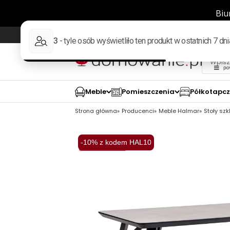
Wysyłka w 48h
98% pozytywnych opinii wed
Meble
Pomieszczenia
Półkotapc
Strona główna
Producenci
Meble Halmar
Stoły sz
-10% z kodem HAL10
Wysyłka 48H