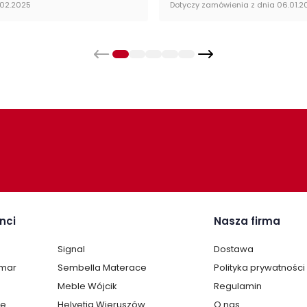
.02.2025
Dotyczy zamówienia z dnia 06.01.2
Kol
nci
Nasza firma
Signal
Dostawa
lmar
Sembella Materace
Polityka prywatności
Meble Wójcik
Regulamin
te
Helvetia Wieruszów
O nas