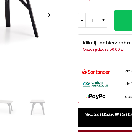
-
+
Kliknij i odbierz rabat
Oszczędzasz 50.00 zł
do 
do 
dos
NAJSZYBSZA WYSYŁKA -