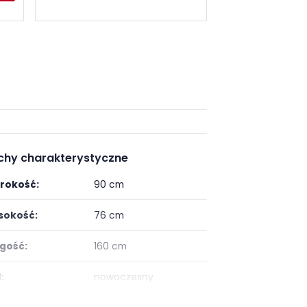
chy charakterystyczne
rokość:
90 cm
okość:
76 cm
gość:
160 cm
:
nowoczesny