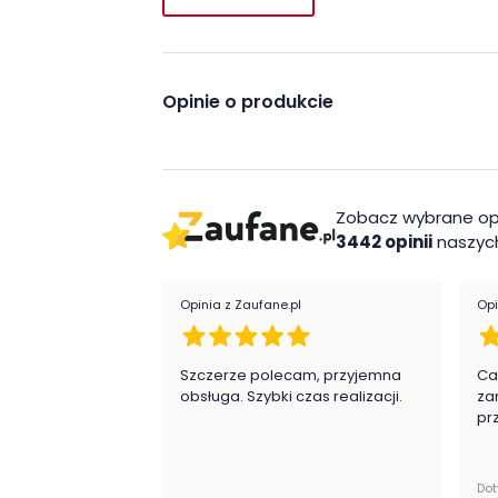
Opinie o produkcie
Zobacz wybrane op
3442 opinii
naszych
Opinia z Zaufane.pl
Opi
Szczerze polecam, przyjemna
Ca
obsługa. Szybki czas realizacji.
za
pr
Dot