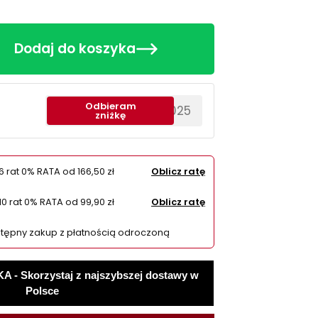
Dodaj do koszyka
Odbieram
********EWS2025
zniżkę
6 rat 0% RATA od
166,50 zł
Oblicz ratę
10 rat 0% RATA od
99,90 zł
Oblicz ratę
tępny zakup z płatnością odroczoną
 Skorzystaj z najszybszej dostawy w
Polsce