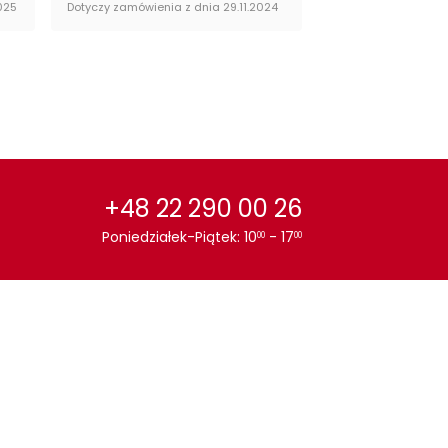
025
Dotyczy zamówienia z dnia 29.11.2024
Dotyczy zamówienia 
or stołu:
Szary
+48 22 290 00 26
Poniedziałek-Piątek: 10
- 17
00
00