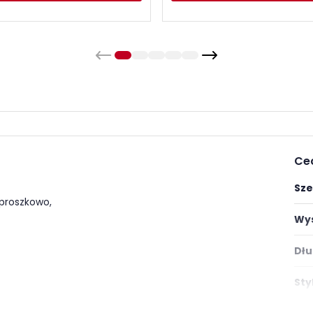
Ce
Sze
 proszkowo,
Wys
Dłu
Styl