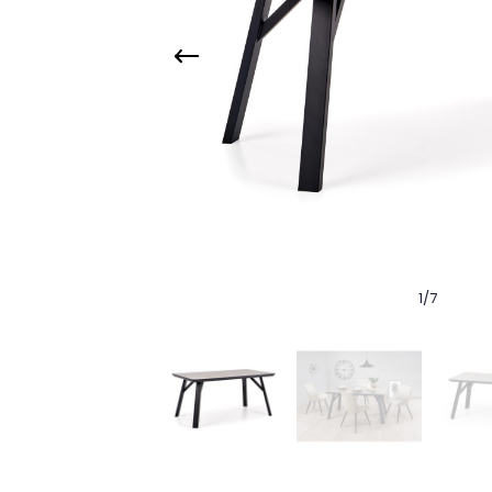
1
/
7