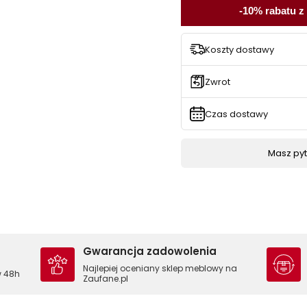
-10% rabatu z
Koszty dostawy
Zwrot
Czas dostawy
Masz pyta
Gwarancja zadowolenia
Najlepiej oceniany sklep meblowy na
w 48h
Zaufane.pl