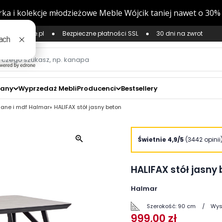
ług Zaufane.pl
Bezpieczne płatności SSL
30 dni na zwrot
zany
Wyprzedaż Mebli
Producenci
Bestsellery
klane i mdf Halmar
HALIFAX stół jasny beton
zoom_in
Świetnie 4,9/5
(3442 opinii
HALIFAX stół jasny
Halmar
Szerokość:
90 cm
Wys
999,00 zł