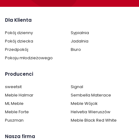
Dla Klienta
Pokój dzienny
Sypialnia
Pokój dziecka
Jadalnia
Przedpokój
Biuro
Pokoju młodzieżowego
Producenci
sweetsit
Signal
Meble Halmar
Sembella Materace
ML Meble
Meble Wójcik
Meble Forte
Helvetia Wieruszów
Puszman
Meble Black Red White
Nasza firma