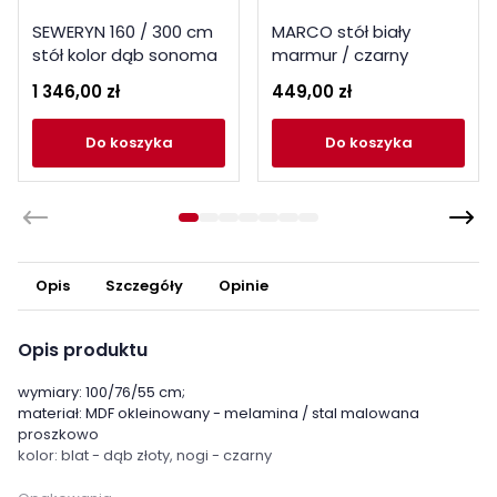
SEWERYN 160 / 300 cm
MARCO stół biały
stół kolor dąb sonoma
marmur / czarny
(160-300x90x76 cm)
1 346,00 zł
449,00 zł
do koszyka
do koszyka
Opis
Szczegóły
Opinie
Opis produktu
wymiary: 100/76/55 cm;
materiał: MDF okleinowany - melamina / stal malowana
proszkowo
kolor: blat - dąb złoty, nogi - czarny