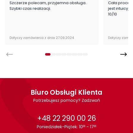
Szczerze polecam, przyjemna obsługa.
Cała proced
Szybki czas realizacji.
jest intuicyj
10/10
Dotyczy zamówienia z dnia 27.09.2024
Dotyczy zamów
Biuro Obsługi Klienta
Potrzebujesz pomocy? Zadzwoń
+48 22 290 00 26
Poniedziałek-Piątek: 10
- 17
00
00