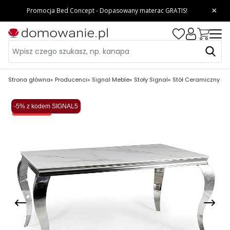
Strona główna
Producenci
Signal Meble
Stoły Signal
Stół Ceramiczny Pr
-5% z kodem SIGNAL5
Wysyłka 48H