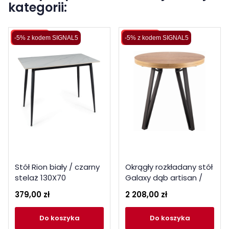
kategorii:
Wysyłka 48H
Wysyłka 48H
-5% z kodem SIGNAL5
-5% z kodem SIGNAL5
Stół Rion biały / czarny
Okrągły rozkładany stół
stelaż 130X70
Galaxy dąb artisan /
czarny fi 100(100-168)
379,00 zł
2 208,00 zł
do koszyka
do koszyka