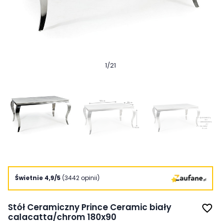
1
/
21
Świetnie 4,9/5
(3442 opinii)
Stół Ceramiczny Prince Ceramic biały
favorite_border
calacatta/chrom 180x90