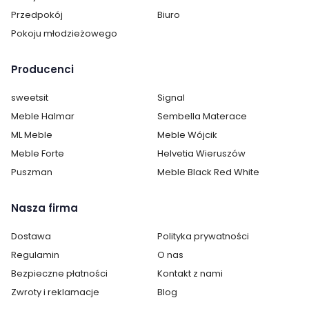
Przedpokój
Biuro
Długość:
180
Pokoju młodzieżowego
Styl:
glamour
nowoczesny
Producenci
Pokój:
Jadalnia
sweetsit
Signal
Salon
Meble Halmar
Sembella Materace
ML Meble
Meble Wójcik
Materiał siedziska / blatu:
ceramika
Meble Forte
Helvetia Wieruszów
Kolor siedziska / blatu:
biały
Puszman
Meble Black Red White
Materiał stelaż:
stal nierdzewna
Nasza firma
Kolor stelaż:
chrom
Dostawa
Polityka prywatności
Regulamin
O nas
Kolor stołu:
Biały
Bezpieczne płatności
Kontakt z nami
Zwroty i reklamacje
Blog