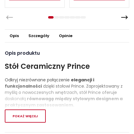
Opis
Szczegóły
Opinie
Opis produktu
Stół Ceramiczny Prince
Odkryj niezrównane połączenie
elegancji i
funkcjonalności
dzięki stołowi Prince. Zaprojektowany z
myślą o nowoczesnych wnętrzach, stół Prince oferuje
doskonałą
równowagę między stylowym designem a
praktycznym zastosowaniem.
Stół Prince to nie tylko mebel do spożywania posiłków, to
POKAŻ WIĘCEJ
również
wyraz luksusu i klasy.
Jego prostokątny blat o
długości 180 cm zapewnia wystarczającą przestrzeń dla 8