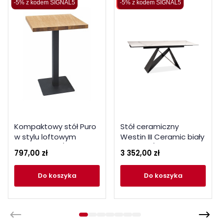
Wysyłka 48H
-5% z kodem SIGNAL5
-5% z kodem SIGNAL5
Kompaktowy stół Puro
Stół ceramiczny
w stylu loftowym
Westin III Ceramic biały
laminat dąb / czarny
marmur / czarny mat
797,00 zł
3 352,00 zł
80x80
(160-240)x90
do koszyka
do koszyka