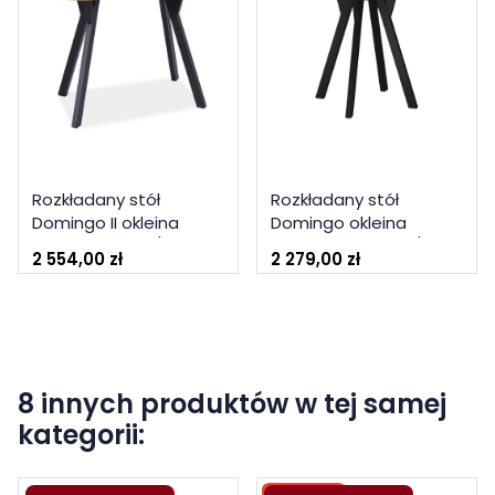
Rozkładany stół
Rozkładany stół
Domingo II okleina
Domingo okleina
naturalna dąb / czarny
naturalna czarny /
2 554,00 zł
2 279,00 zł
140(272)x80
czarny fi 100(100-250)
8 innych produktów w tej samej
kategorii: