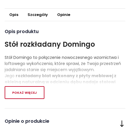
Opis
Szczegóły
Opinie
Opis produktu
Stół rozkładany Domingo
Stół Domingo to połączenie nowoczesnego wzornictwa i
loftowego wykończenia, które sprawi, że Twoja przestrzeń
jadalniana stanie się miejscem wyjątkowym.
Jego
rozkładany blat wykonany z płyty meblowej z
okleiną naturalną w odcieniu dębu nadaje stołowi
elegancji i solidności.
Metalowy stelaż w matowym
POKAŻ WIĘCEJ
odcieniu czarnym dodaje charakterystycznego wyglądu,
idealnie komponując się z nowoczesnym wystrojem
wnętrza.
Stół Domingo
cechuje się nie tylko estetyką, ale
Opinie o produkcie
również funkcjonalnością.
Elastyczna funkcja
rozkładania pozwala dostosować długość blatu do potrzeb,