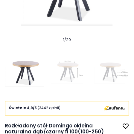
1
/
20
Świetnie 4,9/5
(3442 opinii)
Rozkładany stół Domingo okleina
favorite_border
naturalna dąb/czarny fi 100(100-250)