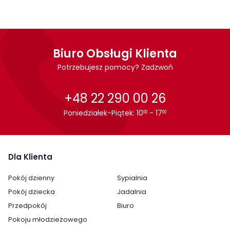
płyta meblowa
okleina naturalna
metalowe nogi
Biuro Obsługi Klienta
Montaż
Potrzebujesz pomocy? Zadzwoń
Stół Domingo marki Signal jest oryginalnie zapakowany w
+48 22 290 00 26
paczki wraz z instrukcją obsługi do samodzielnego
montażu.
Poniedziałek-Piątek: 10
- 17
00
00
Cechy charakterystyczne
Dla Klienta
Szerokość:
100 cm
Pokój dzienny
Sypialnia
Wysokość:
76 cm
Pokój dziecka
Jadalnia
Długość:
100 cm
Przedpokój
Biuro
Pokoju młodzieżowego
Styl:
nowoczesny