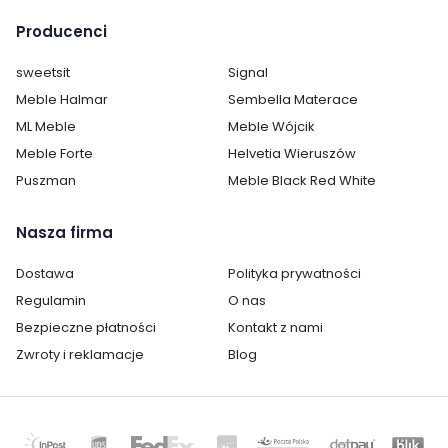
Producenci
Pokój:
Jadalnia
Salon
sweetsit
Signal
Meble Halmar
Sembella Materace
Materiał blatu:
Płyta wiórowa
ML Meble
Meble Wójcik
Kategoria:
Stoły
Meble Forte
Helvetia Wieruszów
Puszman
Meble Black Red White
Kolor siedziska / blatu:
dąb
Nasza firma
Materiał stelaż:
metal
Dostawa
Polityka prywatności
Kolor stelaż:
czarny
Regulamin
O nas
Długość rozłożona:
250
Bezpieczne płatności
Kontakt z nami
Zwroty i reklamacje
Blog