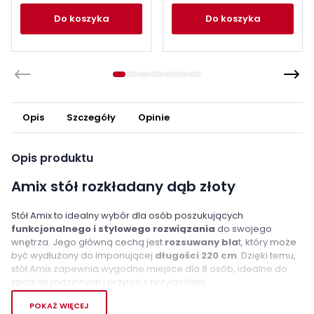
do koszyka
do koszyka
Opis
Szczegóły
Opinie
Opis produktu
Amix stół rozkładany dąb złoty
Stół Amix to idealny wybór dla osób poszukujących
funkcjonalnego i stylowego rozwiązania
do swojego
wnętrza. Jego główną cechą jest
rozsuwany bla
t, który może
być wydłużony do imponującej
długości 220 cm
. Dzięki temu,
stół Amix zapewnia wygodne miejsce dla 8 osób, idealne do
spotkań rodzinnych i przyjęć z przyjaciółmi.
POKAŻ WIĘCEJ
Jego nowoczesna forma doskonale wpasowuje się zarówno w