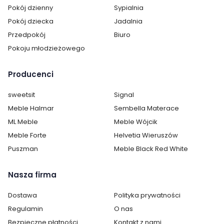
Pokój dzienny
Sypialnia
Długość:
160 cm
Pokój dziecka
Jadalnia
Przedpokój
Biuro
Styl:
nowoczesny
Pokoju młodzieżowego
Pokój:
Salon
Producenci
Kształt blatu:
Prostokątny
sweetsit
Signal
Materiał blatu:
Płyta MDF
Meble Halmar
Sembella Materace
ML Meble
Meble Wójcik
Kolor mebla:
Dąb złoty
Meble Forte
Helvetia Wieruszów
Puszman
Meble Black Red White
Kolor blatu:
Dąb złoty
Rozkładany:
tak
Nasza firma
Regulacja wysokości:
nie
Dostawa
Polityka prywatności
Regulamin
O nas
Maksymalna długość
220 cm
Bezpieczne płatności
Kontakt z nami