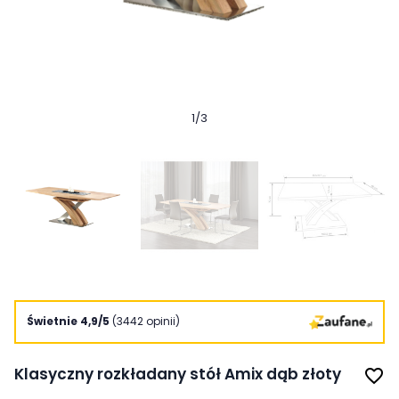
1
/
3
Świetnie 4,9/5
(3442 opinii)
Klasyczny rozkładany stół Amix dąb złoty
favorite_border