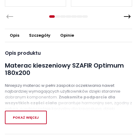
Opis
Szczegóły
Opinie
Opis produktu
Materac kieszeniowy SZAFIR Optimum
180x200
Niniejszy materac w pełni zaspokoi oczekiwania nawet
najbardziej wymagających użytkowników dzięki starannie
dobranym komponentom.
Znakomite podparcie dla
wszystkich części ciała
gwarantuje harmonijny sen, zgodny z
naturą, a jednocześnie korzystny dla kręgosłupa, dzięki
mikropunktowej sprężystości.
POKAŻ WIĘCEJ
Szczególnie przemyślane
siedem stref komfortu
pozwala
precyzyjnie podtrzymać nawet bardziej obciążone partie ciała.