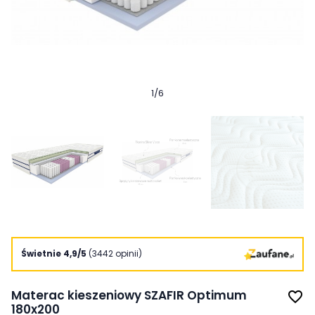
1
/
6
Świetnie 4,9/5
(3442 opinii)
Materac kieszeniowy SZAFIR Optimum
favorite_border
180x200