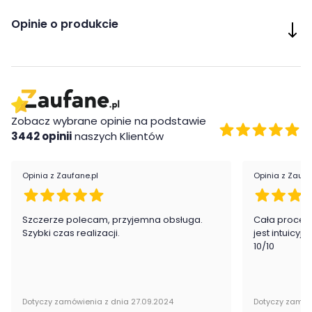
Pianka termoelastyczna
idealnie dopasowuje się do
konturów ciała, nie wywierając nadmiernego nacisku ani
Opinie o produkcie
ucisku.
Zobacz wybrane opinie na podstawie
3442 opinii
naszych Klientów
Opinia z Zaufane.pl
Opinia z Zaufa
Szczerze polecam, przyjemna obsługa.
Cała proced
Szybki czas realizacji.
jest intuicyj
10/10
Wkład:
pianka termoelastyczna - 3 cm
pianka komfortowa - 2 cm
Dotyczy zamówienia z dnia 27.09.2024
Dotyczy zamów
przekładka tapicerska