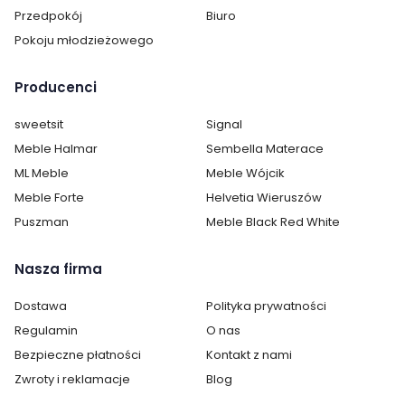
Przedpokój
Biuro
Twardość H4 dedykowana jest osobom o wadze powyżej 100
Pokoju młodzieżowego
kg
Przy wyborze twardości materace należy kierować się
Producenci
przede wszystkim własnymi preferencjami.
sweetsit
Signal
Zalety:
Meble Halmar
Sembella Materace
Wykonany z tkaniny pikowanej jednostronnie pianką
ML Meble
Meble Wójcik
termoelastyczną VISCO z dodatkiem jonów srebra,
Meble Forte
Helvetia Wieruszów
Jest idealny dla alergików, ma właściwości
Puszman
Meble Black Red White
antybakteryjne i antygrzybiczne,
Dodatkowo jony srebra działają antystatycznie, nie
pozwalają elektryzować się tkaninie oraz nie przyciągają
Nasza firma
kurzu,
Pikowana tkanina zapewnia wyjątkową miękkość,
Dostawa
Polityka prywatności
najwyższy komfort snu.
Regulamin
O nas
Bezpieczne płatności
Kontakt z nami
Zwroty i reklamacje
Blog