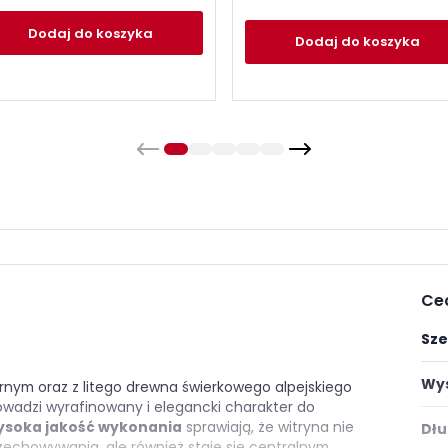
Dodaj
do koszyka
Dodaj
do koszyka
Ce
Sze
Wys
nym oraz z litego drewna świerkowego alpejskiego
owadzi wyrafinowany i elegancki charakter do
wysoka jakość wykonania
sprawiają, że witryna nie
Dłu
zechowywania, ale również staje się centralnym