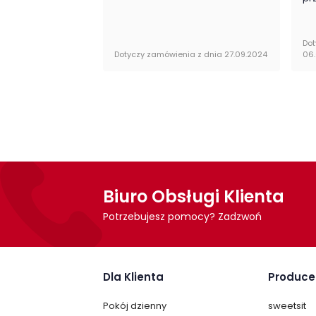
Wykonanie
Dot
Dotyczy zamówienia z dnia 27.09.2024
06
płyta meblowa
Montaż
Witryna Hayato firmy Forte jest oryginalni
do samodzielnego montażu.
Biuro Obsługi Klienta
Potrzebujesz pomocy? Zadzwoń
Dla Klienta
Produce
Pokój dzienny
sweetsit