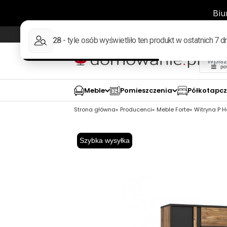
Wysyłka w 48h
98% pozytywnych opinii wed
Meble
Pomieszczenia
Półkotapc
Strona główna
Producenci
Meble Forte
Witryna P H
Szybka wysyłka