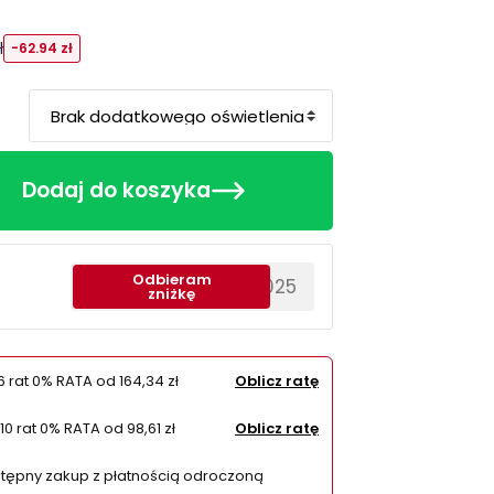
ł
-62.94 zł
Dodaj do koszyka
Odbieram
********EWS2025
zniżkę
6 rat 0% RATA od
164,34 zł
Oblicz ratę
10 rat 0% RATA od
98,61 zł
Oblicz ratę
tępny zakup z płatnością odroczoną