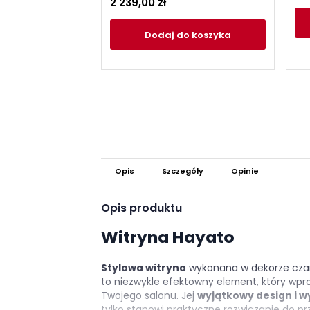
2 239,00 zł
Dodaj
do koszyka
Opis
Szczegóły
Opinie
Opis produktu
Witryna Hayato
Stylowa witryna
wykonana w dekorze czar
to niezwykle efektowny element, który wpr
Twojego salonu. Jej
wyjątkowy design i 
tylko stanowi praktyczne rozwiązanie do pr