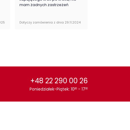
mam żadnych zastrzeżeń
025
Dotyczy zamówienia z dnia 29.11.2024
Dotyczy zamówienia 
+48 22 290 00 26
Poniedziałek-Piątek: 10
- 17
00
00