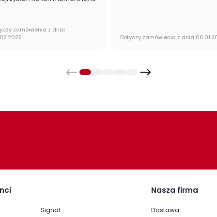
yczy zamówienia z dnia
.02.2025
Dotyczy zamówienia z dnia 06.01.2
e zapakowana w paczkach wraz z instrukcją obsługi
nci
Nasza firma
Signal
Dostawa