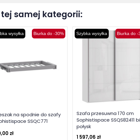
tej samej kategorii:
bka wysyłka
Biurka do -30%
Szybka wysyłka
Biurka do 
Szafa przesuwna 170 cm
eszak na spodnie do szafy
Sophistispace SSQS82411 bi
phistispace SSQC771
połysk
,00 zł
1 597,06 zł