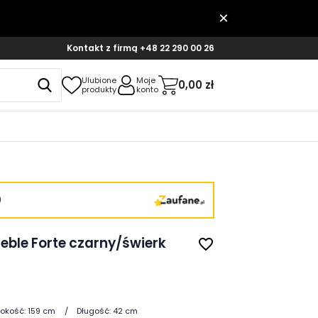
Kontakt z firmą
+48 22 290 00 26
Ulubione
Moje
0,00 zł
produkty
konto
)
eble Forte czarny/świerk
favorite_border
okość:
159 cm
Długość:
42 cm