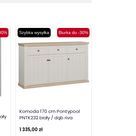
-30%
Szybka wysyłka
Biurka do -30%
Szybka wysyłka
Komoda loft 90
Komoda 170 cm Pontypool
ały
Trondheim TDH
PNTK232 biały / dąb riva
artisan / dąb c
1 335,00 zł
535,00 zł