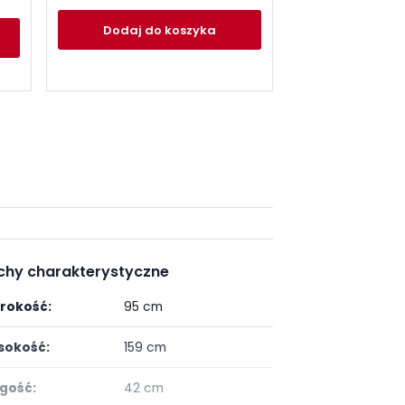
Dodaj
do koszyka
Dodaj
do
chy charakterystyczne
rokość:
95 cm
okość:
159 cm
gość:
42 cm