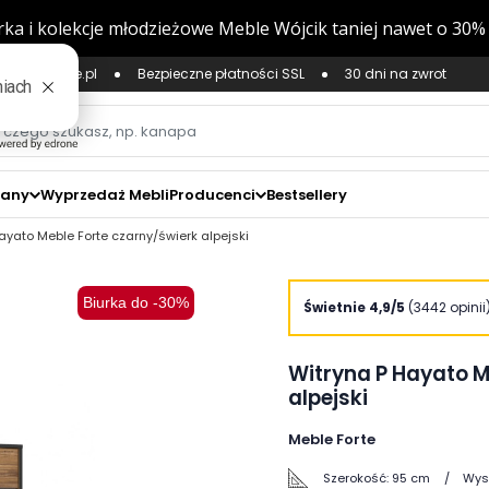
ług Zaufane.pl
Bezpieczne płatności SSL
30 dni na zwrot
zany
Wyprzedaż Mebli
Producenci
Bestsellery
ayato Meble Forte czarny/świerk alpejski
Biurka do -30%
zoom_in
Świetnie 4,9/5
(3442 opinii
Witryna P Hayato M
alpejski
Meble Forte
Szerokość:
95 cm
Wys