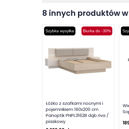
8 innych produktów w 
Szybka wysyłka
Biurka do -30%
Szy
Łóżko z szafkami nocnymi i
Wi
pojemnikiem 160x200 cm
So
Panoptik PNPL3162B dąb riva /
piaskowy
189