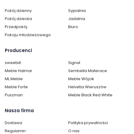
Pokój dzienny
Sypialnia
Cechy dodatkowe krzesła:
hoker
pikowane
Pokój dziecka
Jadalnia
Przedpokój
Biuro
Pokoju młodzieżowego
Producenci
sweetsit
Signal
Meble Halmar
Sembella Materace
ML Meble
Meble Wójcik
Meble Forte
Helvetia Wieruszów
Puszman
Meble Black Red White
Nasza firma
Dostawa
Polityka prywatności
Regulamin
O nas