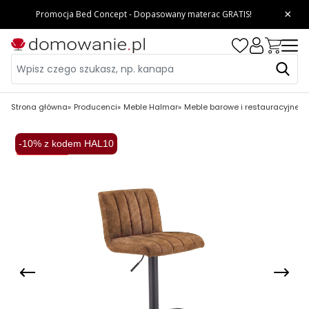
Strona główna
Producenci
Meble Halmar
Meble barowe i restauracyjne 
-10% z kodem HAL10
Wysyłka 48H