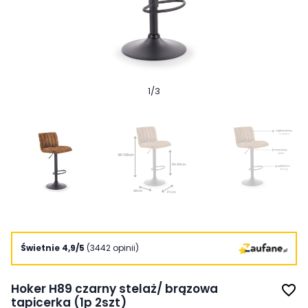
1
/
3
Świetnie 4,9/5
(3442 opinii)
Hoker H89 czarny stelaż/ brązowa
favorite_border
tapicerka (1p 2szt)