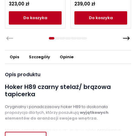
323,00 zł
239,00 zł
do koszyka
do koszyka
Opis
Szczegóły
Opinie
Opis produktu
Hoker H89 czarny stelaż/ brązowa
tapicerka
Oryginalny i ponadczasowy hoker H89 to doskonała
propozycja dla tych, którzy poszukują
wyjątkowych
elementów do aranżacji swojego wnętrza.
Miękkie, szerokie siedzisko oraz oparcie obite
przyjemną,
brązową ekoskórą
. Subtelne, pionowe przeszycia znajdujące