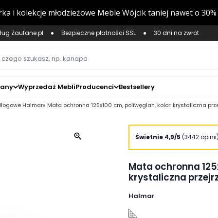
ług Zaufane.pl
Bezpieczne płatności SSL
30 dni na zwrot
zany
Wyprzedaż Mebli
Producenci
Bestsellery
dłogowe Halmar
Mata ochronna 125x100 cm, poliwęglan, kolor: krystaliczna prze
zoom_in
Świetnie 4,9/5
(3442 opinii
Mata ochronna 125x
krystaliczna przejr
Halmar