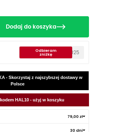
Dodaj do koszyka
Odbieram
********EWS2025
zniżkę
 Skorzystaj z najszybszej dostawy w
Polsce
 kodem HAL10 - użyj w koszyku
79,00 zł
30 dni