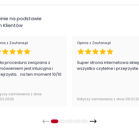
inie na podstawie
 Klientów
nia z Zaufane.pl
Opinia z Zaufane.pl
ła procedura związana z
Super strona internetowa skle
mówieniem jest intuicyjna i
wszystko czytelne i przejrzyste
zejrzysta... na ten moment 10/10
yczy zamówienia z dnia
.02.2025
Dotyczy zamówienia z dnia 06.01.2