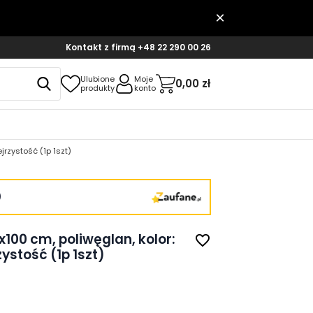
Kontakt z firmą
+48 22 290 00 26
Ulubione
Moje
0,00 zł
produkty
konto
jrzystość (1p 1szt)
)
100 cm, poliwęglan, kolor:
favorite_border
zystość (1p 1szt)