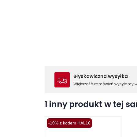
Błyskawiczna wysyłka
Większość zamówień wysyłamy 
1 inny produkt w tej sa
-10% z kodem HAL10