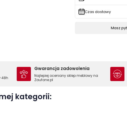
Czas dostawy
Masz pyta
Gwarancja zadowolenia
Najlepiej oceniany sklep meblowy na
w 48h
Zaufane.pl
mej kategorii: