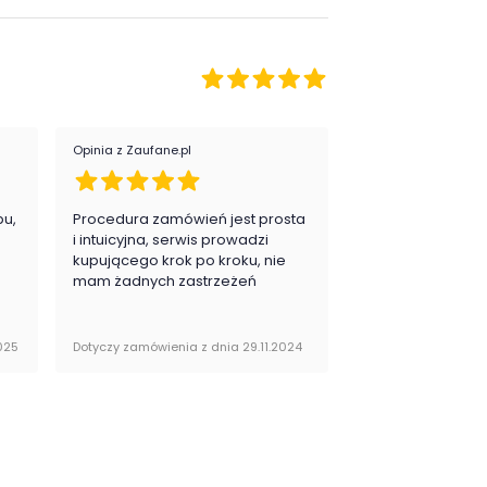
Opinia z Zaufane.pl
Opinia z Zaufane.pl
pu,
Procedura zamówień jest prosta
Zawsze na 5, jes
.
i intuicyjna, serwis prowadzi
zadowolona i pla
kupującego krok po kroku, nie
zakupy
mam żadnych zastrzeżeń
025
Dotyczy zamówienia z dnia 29.11.2024
Dotyczy zamówienia 