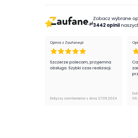
Zobacz wybrane op
3442 opinii
naszych
Opinia z Zaufane.pl
Opi
Szczerze polecam, przyjemna
Ca
obsługa. Szybki czas realizacji.
za
pr
Dot
Dotyczy zamówienia z dnia 27.09.2024
06