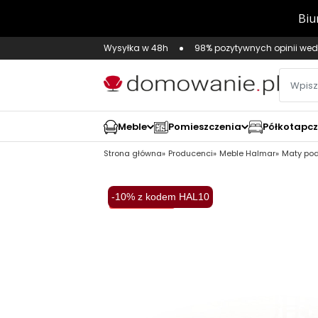
Wysyłka w 48h
98% pozytywnych opinii wed
Meble
Pomieszczenia
Półkotapc
Strona główna
Producenci
Meble Halmar
Maty po
-10% z kodem HAL10
Wysyłka 48H