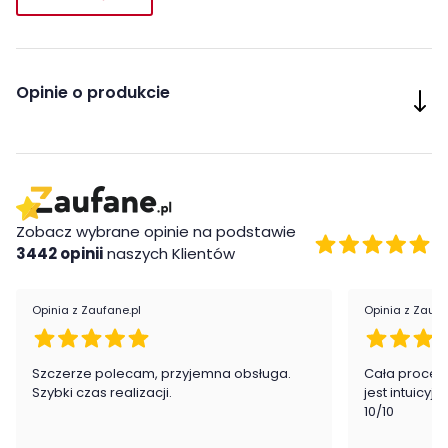
charakteryzuje się wyjątkową
odpornością na wilgoć
.
Wykorzystanie sprężyn bonelowych w wkładzie zapewnia
progresywną sprężystość, która dostosowuje się do potrzeb
użytkownika.
Opinie o produkcie
Zobacz wybrane opinie na podstawie
3442 opinii
naszych Klientów
Opinia z Zaufane.pl
Opinia z Zaufa
Szczerze polecam, przyjemna obsługa.
Cała proced
Wkład:
Szybki czas realizacji.
jest intuicyj
10/10
- pianka komfortowa – 2 cm