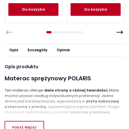
do koszyka
do koszyka
Opis
Szczegóły
Opinie
Opis produktu
Materac sprężynowy POLARIS
Ten materac oferuje
dwie strony o różnej twardości
, które
można używać według indywidualnych preferencji. Jedna
strona jest bardziej twarda, wyposażona w
płytę kokosową
połączoną z pianką
, zapewniającą większy komfort. Druga
strona jest delikatniejsza i posiada
warstwę piankową.
Naturalny materiał jakim jest kokos, ma
pozytywny wpływ na
POKAŻ WIĘCEJ
zdrowie.
Zapewnia właściwy przepływ powietrza oraz