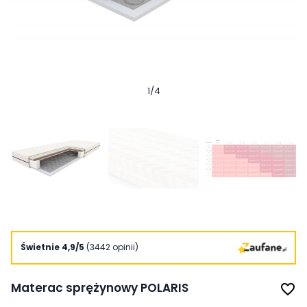
1
/
4
Świetnie 4,9/5
(3442 opinii)
Materac sprężynowy POLARIS
favorite_border