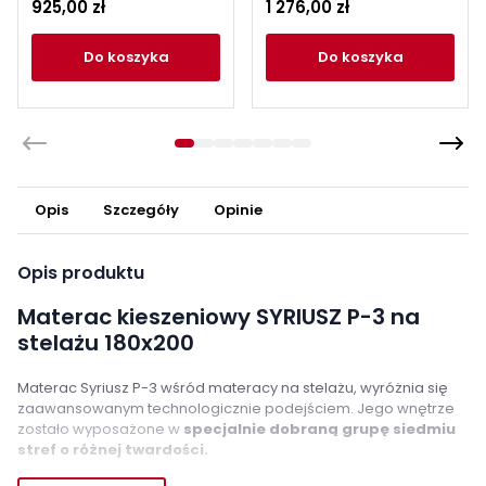
925,00 zł
1 276,00 zł
do koszyka
do koszyka
Opis
Szczegóły
Opinie
Opis produktu
Materac kieszeniowy SYRIUSZ P-3 na
stelażu 180x200
Materac Syriusz P-3 wśród materacy na stelażu, wyróżnia się
zaawansowanym technologicznie podejściem. Jego wnętrze
zostało wyposażone w
specjalnie dobraną grupę siedmiu
stref o różnej twardości.