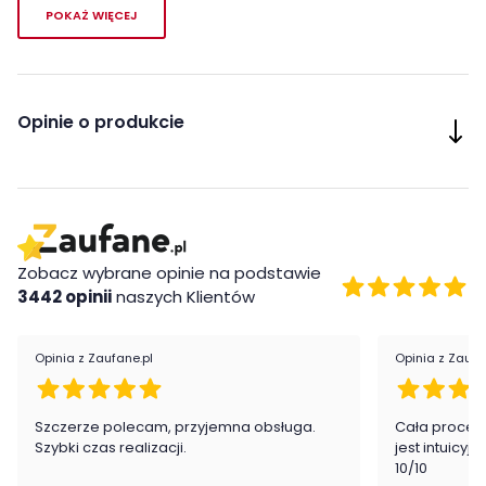
Dzięki temu doskonale
dopasowuje się do każdej części
POKAŻ WIĘCEJ
naszego ciała
, zapewniając jeszcze większy komfort
podczas snu.
Współpraca między naszym ciałem a materacem jest jeszcze
bardziej harmonijna, co przekłada się na
wyjątkowy sen.
Opinie o produkcie
Zobacz wybrane opinie na podstawie
3442 opinii
naszych Klientów
Opinia z Zaufane.pl
Opinia z Zaufa
Szczerze polecam, przyjemna obsługa.
Cała proced
Szybki czas realizacji.
jest intuicyj
Wkład:
10/10