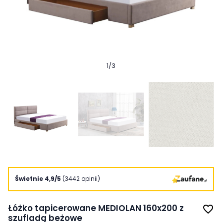
1
/
3
Świetnie 4,9/5
(3442 opinii)
Łóżko tapicerowane MEDIOLAN 160x200 z
favorite_border
szufladą beżowe