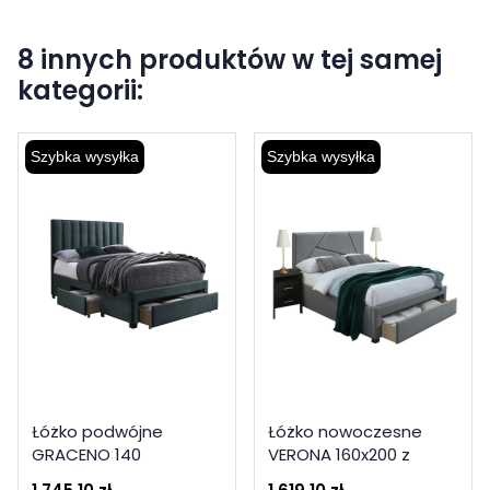
8 innych produktów w tej samej
kategorii:
Szybka wysyłka
Szybka wysyłka
Łóżko podwójne
Łóżko nowoczesne
GRACENO 140
VERONA 160x200 z
tapicerowane z
szufladą szare