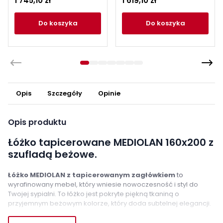
1 745,10 zł
1 619,10 zł
szufladami, ciemny
zielony
do koszyka
do koszyka
Opis
Szczegóły
Opinie
Opis produktu
Łóżko tapicerowane MEDIOLAN 160x200 z
szufladą beżowe.
Łóżko MEDIOLAN z tapicerowanym zagłówkiem
to
wyrafinowany mebel, który wniesie nowoczesność i styl do
Twojej sypialni. To łóżko jest pokryte piękną tkaniną o
przyjemnym beżowym kolorze, który doda subtelnej elegancji.
Dodatkowo, wyposażone jest w
pojemną szufladę
, gdzie