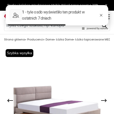
Strona główna
Producenci
Dome
Łóżka Dome
Łóżko tapicerowane MEDIO
Szybka wysyłka