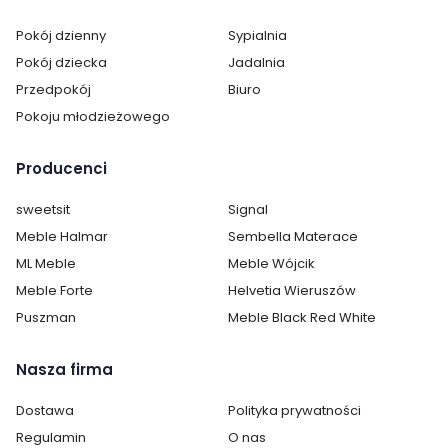
Długość:
216 cm
Pokój dzienny
Sypialnia
Pokój dziecka
Jadalnia
Typ łóżka:
standardowe
Przedpokój
Biuro
Powierzchnia spania:
160x200
Pokoju młodzieżowego
Pojemnik na pościel:
tak
Producenci
Stelaż w zestawie:
tak
sweetsit
Signal
Meble Halmar
Sembella Materace
Materac w zestawie:
nie
ML Meble
Meble Wójcik
Meble Forte
Helvetia Wieruszów
Zagłówek:
tak
Puszman
Meble Black Red White
Kolor tapicerki:
Beżowy
Nasza firma
Wykonanie:
tapicerowane
Dostawa
Polityka prywatności
Montaż:
do samodzielnego montażu
Regulamin
O nas