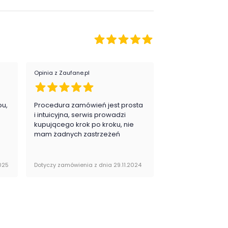
Opinia z Zaufane.pl
Opinia z Zaufane.pl
pu,
Procedura zamówień jest prosta
Zawsze na 5, jes
.
i intuicyjna, serwis prowadzi
zadowolona i pla
kupującego krok po kroku, nie
zakupy
mam żadnych zastrzeżeń
025
Dotyczy zamówienia z dnia 29.11.2024
Dotyczy zamówienia 