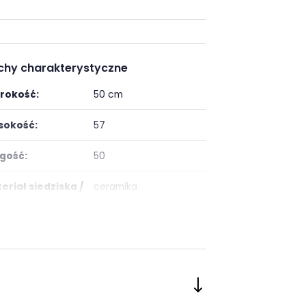
chy charakterystyczne
rokość:
50 cm
okość:
57
gość:
50
eriał siedziska /
ceramika
tu:
eriał stelaż:
metal
or stelaż:
czarny mat