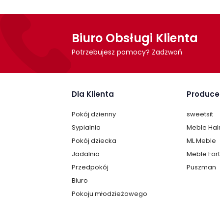
Biuro Obsługi Klienta
Potrzebujesz pomocy? Zadzwoń
Dla Klienta
Produce
Pokój dzienny
sweetsit
Sypialnia
Meble Ha
Pokój dziecka
ML Meble
Jadalnia
Meble For
Przedpokój
Puszman
Biuro
Pokoju młodzieżowego