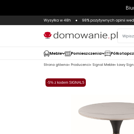
Wysyłka w 48h
98% pozytywnych opinii wed
Meble
Pomieszczenia
Półkotapc
Strona główna
Producenci
Signal Meble
Ławy Sign
-5% z kodem SIGNAL5