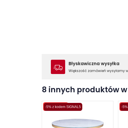
Błyskawiczna wysyłka
Większość zamówień wysyłamy 
8 innych produktów w 
Wysyłka 48H
Wys
-5% z kodem SIGNAL5
-5%