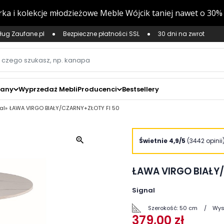
ług Zaufane.pl
Bezpieczne płatności SSL
30 dni na zwrot
zany
Wyprzedaż Mebli
Producenci
Bestsellery
al
ŁAWA VIRGO BIAŁY/CZARNY+ZŁOTY FI 50
zoom_in
Świetnie 4,9/5
(3442 opinii
ŁAWA VIRGO BIAŁY
Signal
Szerokość:
50 cm
Wys
379,00 zł