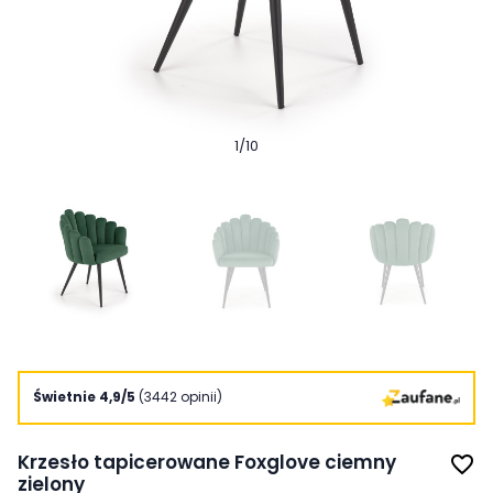
1
/
10
Świetnie 4,9/5
(3442 opinii)
Krzesło tapicerowane Foxglove ciemny
favorite_border
zielony