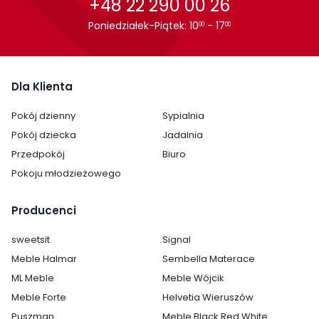
+48 22 290 00 26
Cechy charakterystyczne
Poniedziałek-Piątek: 10
- 17
00
00
Szerokość:
62 cm
Wysokość:
82 cm
Dla Klienta
Długość:
62 cm
Pokój dzienny
Sypialnia
Głębokość:
62 cm
Pokój dziecka
Jadalnia
Przedpokój
Biuro
Montaż:
do samodzielnego montażu
Pokoju młodzieżowego
Styl:
glamour
nowoczesny
Producenci
Kolor obicia:
sweetsit
odcienie zieleni
Signal
Meble Halmar
Sembella Materace
Pokój:
Salon
ML Meble
Meble Wójcik
Meble Forte
Helvetia Wieruszów
Podłokietniki:
z podłokietnikami
Puszman
Meble Black Red White