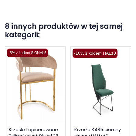
8 innych produktów w tej samej
kategorii:
-5% z kodem SIGNAL5
-10% z kodem HAL10
Krzesło tapicerowane
Krzesło K485 ciemny
Tulipe Velvet Bluvel 28
zielony HALMAR