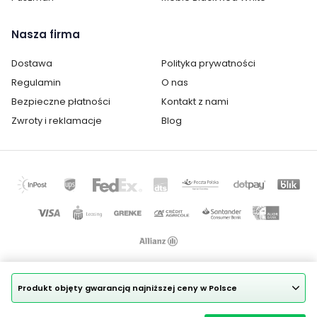
Kolor mebla:
Czarny
Nasza firma
Rodzaj nóg:
Proste
Dostawa
Polityka prywatności
Materiał korpusu:
Metal
Regulamin
O nas
Bezpieczne płatności
Kontakt z nami
Szerokość siedziska:
49 cm
Zwroty i reklamacje
Blog
Wysokość siedziska:
50 cm
Głębokość siedziska:
47 cm
Kategoria:
Krzesła
Kolor korpusu:
Czarny
Kolor krzesła:
zielenie
Produkt objęty gwarancją najniższej ceny w Polsce
Pomieszczenie:
Jadalnia
Copyright © 2025
Kawiarnia