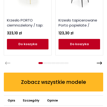
Krzesło PORTO
Krzesło tapicerowane
ciemnozielony / tap:
Porto popielate /
BLUVEL 78
czarne nogi
323,10 zł
123,30 zł
do koszyka
do koszyka
Zobacz wszystkie modele
Opis
Szczegóły
Opinie