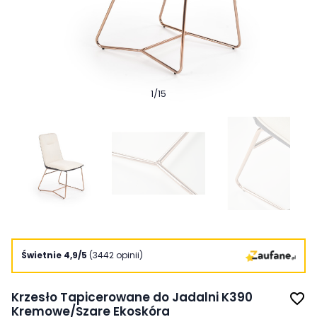
1
/
15
Świetnie 4,9/5
(3442 opinii)
Krzesło Tapicerowane do Jadalni K390
favorite_border
Kremowe/Szare Ekoskóra