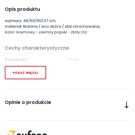
Opis produktu
wymiary: 46/60/90/47 cm,
materiał: tkanina / eco skóra / stal chromowana,
kolor: kremowy - ciemny popiel - złoty róż
Cechy charakterystyczne
Szerokość:
50 cm
Wysokość:
90 cm
POKAŻ WIĘCEJ
Długość:
60 cm
Montaż:
do samodzielnego montażu
Opinie o produkcie
Styl:
nowoczesny
Kolor obicia:
odcienie beżu