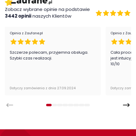
Pokój:
Salon
Zobacz wybrane opinie na podstawie
3442 opinii
naszych Klientów
Podłokietniki:
bez podłokietników
Kolor mebla:
Złoty
Opinia z Zaufane.pl
Opinia z Zaufa
Rodzaj nóg:
Proste
Szczerze polecam, przyjemna obsługa.
Cała proced
Materiał korpusu:
Metal
Szybki czas realizacji.
jest intuicyj
10/10
Szerokość siedziska:
46 cm
Wysokość siedziska:
48 cm
Dotyczy zamówienia z dnia 27.09.2024
Dotyczy zamów
Głębokość siedziska:
60 cm
Kategoria:
Krzesła
Kolor krzesła:
biele i kremy
szarości
wielokolorowe