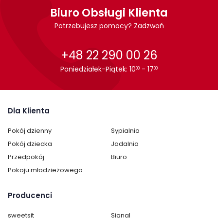
Biuro Obsługi Klienta
Pomieszczenie:
Jadalnia
Potrzebujesz pomocy? Zadzwoń
Kuchnia
Salon
+48 22 290 00 26
Materiał krzesła:
ekoskóra
Poniedziałek-Piątek: 10
- 17
metalowe
00
00
Cechy dodatkowe krzesła:
na złotych nogach
Dla Klienta
Pokój dzienny
Sypialnia
Pokój dziecka
Jadalnia
Przedpokój
Biuro
Pokoju młodzieżowego
Producenci
sweetsit
Signal