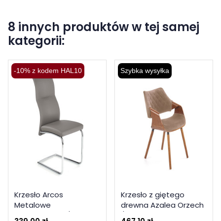
8 innych produktów w tej samej
kategorii:
-10% z kodem HAL10
Szybka wysyłka
Krzesło Arcos
Krzesło z giętego
Metalowe
drewna Azalea Orzech
Chromowane / Eko
/ Beż