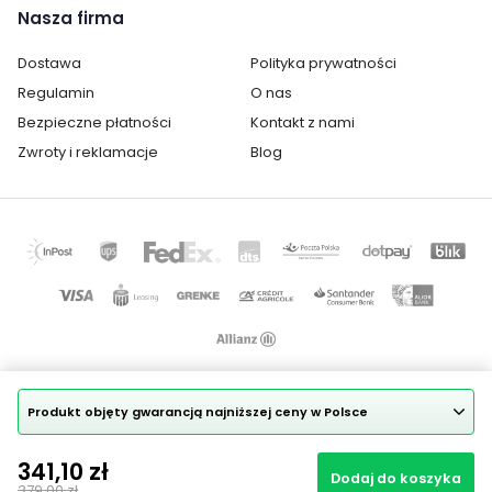
Nasza firma
Kolor krzesła:
szarości
Dostawa
Polityka prywatności
Pomieszczenie:
Biuro
Regulamin
O nas
Salon
Bezpieczne płatności
Kontakt z nami
Sypialnia
Zwroty i reklamacje
Blog
Materiał krzesła:
metalowe
tapicerowane
Cechy dodatkowe krzesła:
obrotowe
Produkt objęty gwarancją najniższej ceny w Polsce
Copyright © 2025
Mapa strony
341,10 zł
Realizacja projektu: Igor Chudy
Dodaj do koszyka
379,00 zł