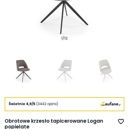
1
/
12
Świetnie 4,9/5
(3442 opinii)
Obrotowe krzesło tapicerowane Logan
favorite_border
popielate