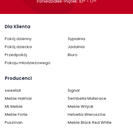
Poniedziałek-Piątek: 10
- 17
00
00
Wysokość:
79 cm
Głębokość:
60 cm
Dla Klienta
Montaż:
do samodzielnego montażu
Pokój dzienny
Sypialnia
Styl:
industrialny
Pokój dziecka
Jadalnia
nowoczesny
Przedpokój
Biuro
Pokój:
Jadalnia
Pokoju młodzieżowego
Salon
Producenci
Podłokietniki:
bez podłokietników
sweetsit
Signal
Kategoria:
Krzesła
Meble Halmar
Sembella Materace
Materiał siedziska / blatu:
tkanina
ML Meble
Meble Wójcik
Meble Forte
Helvetia Wieruszów
Materiał stelaż:
metal
Puszman
Meble Black Red White
Kolor stelaż:
czarny