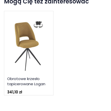
Mogą Cię też zainteresować
Obrotowe krzesło
tapicerowane Logan
musztardowe
341,10 zł