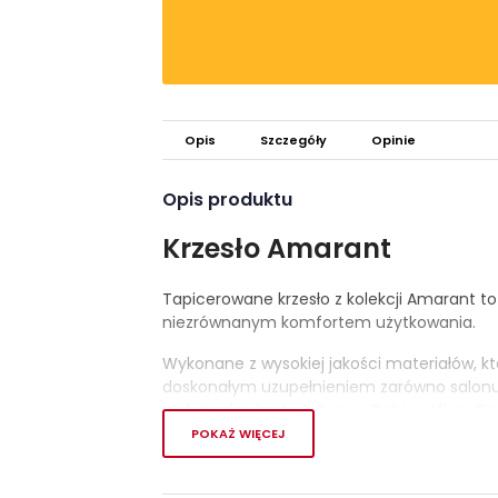
Opis
Szczegóły
Opinie
Opis produktu
Krzesło Amarant
Tapicerowane krzesło z kolekcji Amarant t
niezrównanym komfortem użytkowania.
Wykonane z wysokiej jakości materiałów, któ
doskonałym uzupełnieniem zarówno salonu, j
wybarwieniach,
w tym w Dębie Lefkas, Dę
pozwalają na dopasowanie ich do każdego 
POKAŻ WIĘCEJ
Wygodne i stabilne, zapewniają użytkownik