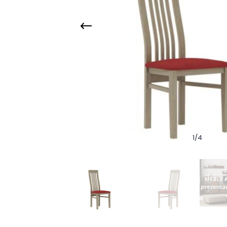
1
/
4