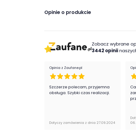
także estetyczną przyjemność
z ich ob
Cechy charakterystycz
Opinie o produkcie
styl klasyczny
dostępne w czterech wybarwieniac
tapicerowane siedzisko
Zobacz wybrane op
kolekcja Amarant sprawdzi się zarówno
3442 opinii
naszych
eleganckie wykończenie
Wykonanie
Opinia z Zaufane.pl
Opi
płyta laminowana
tkanina
Szczerze polecam, przyjemna
Ca
obsługa. Szybki czas realizacji.
za
pr
Montaż
Krzesło Amarant firmy Meble Gołąb jest w
Dot
Dotyczy zamówienia z dnia 27.09.2024
06