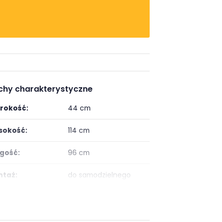
chy charakterystyczne
rokość:
44 cm
okość:
114 cm
gość:
96 cm
taż:
do samodzielnego
montażu
:
klasyczny