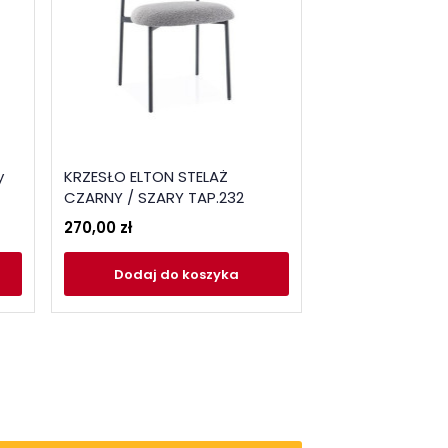
y
KRZESŁO ELTON STELAŻ
Krzesło tapice
CZARNY / SZARY TAP.232
beżowe
270,00 zł
224,10 zł
Dodaj
do koszyka
Dodaj
do