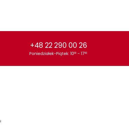
HoReCa
Hotel
Jadalnia
Przedpokój
Restauracja
Salon
Sypialnia
+48 22 290 00 26
eriał krzesła:
drewniane
Poniedziałek-Piątek: 10
- 17
00
00
tapicerowane
i