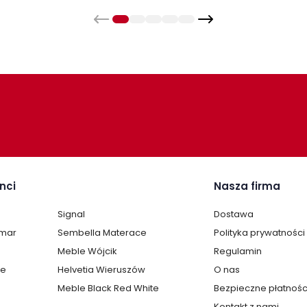
Mat
nci
Nasza firma
Signal
Dostawa
lmar
Sembella Materace
Polityka prywatności
Meble Wójcik
Regulamin
te
Helvetia Wieruszów
O nas
Meble Black Red White
Bezpieczne płatnośc
Kontakt z nami