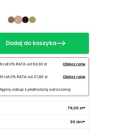
Dąb Lefkas
Dąb Sonoma
Orzech
Dąb Artisan
Dodaj do koszyka
6 rat 0% RATA od
63,00 zł
Oblicz ratę
10 rat 0% RATA od
37,80 zł
Oblicz ratę
Dotknij, aby odtworzyć
tępny zakup z płatnością odroczoną
79,00 zł
30 dni