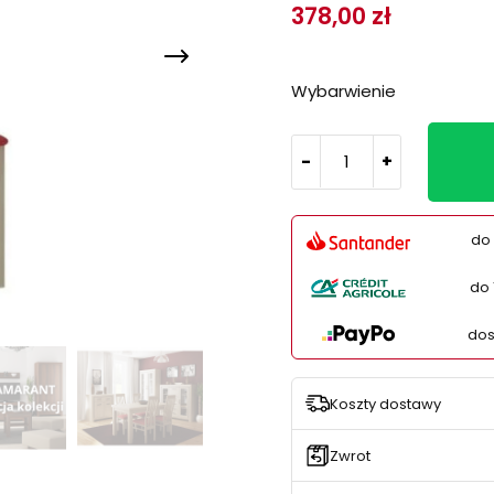
378,00 zł
Wybarwienie
-
+
do 
do 
dos
Koszty dostawy
Zwrot