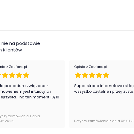
ecności w przestrzeni domowej.
Kol
ne
Pok
h
Rod
inie na podstawie
 w salonie, jak i sypialni
 Klientów
Mat
Sze
nia z Zaufane.pl
Opinia z Zaufane.pl
Wys
ła procedura związana z
Super strona internetowa skle
Głę
mówieniem jest intuicyjna i
wszystko czytelne i przejrzyste
zejrzysta... na ten moment 10/10
Kat
ysyłane w stanie zmontowanym.
yczy zamówienia z dnia
Kol
.02.2025
Dotyczy zamówienia z dnia 06.01.2
Pom