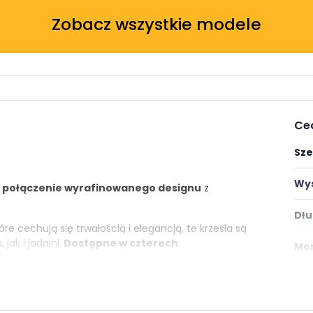
Zobacz wszystkie modele
Ce
Sze
Wys
o
połączenie wyrafinowanego designu
z
Dłu
re cechują się trwałością i elegancją, te krzesła są
ak i jadalni.
Dostępne w czterech
Mon
bie Artisan, Orzechu oraz Dębie Sonoma,
wystroju wnętrza.
Styl
owi
nie tylko komfort podczas siedzenia, ale