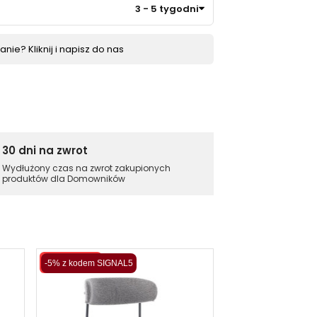
3 - 5 tygodni
nie? Kliknij i napisz do nas
30 dni na zwrot
Wydłużony czas na zwrot zakupionych
produktów dla Domowników
Wysyłka 48H
-5% z kodem SIGNAL5
Szybka wysyłka