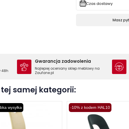
Czas dostawy
Masz pyta
Gwarancja zadowolenia
Najlepiej oceniany sklep meblowy na
w 48h
Zaufane.pl
tej samej kategorii:
bka wysyłka
-10% z kodem HAL10