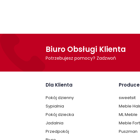
Biuro Obsługi Klienta
Potrzebujesz pomocy? Zadzwoń
Dla Klienta
Produce
Pokój dzienny
sweetsit
Sypialnia
Meble Ha
Pokój dziecka
ML Meble
Jadalnia
Meble For
Przedpokój
Puszman
Biuro