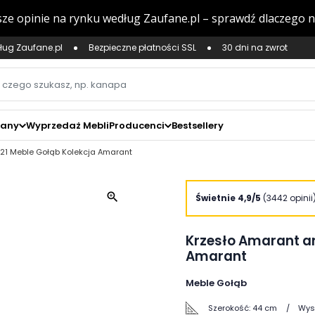
ług Zaufane.pl
Bezpieczne płatności SSL
30 dni na zwrot
zany
Wyprzedaż Mebli
Producenci
Bestsellery
. 21 Meble Gołąb Kolekcja Amarant
zoom_in
Świetnie 4,9/5
(3442 opinii
Krzesło Amarant ar
Amarant
Meble Gołąb
Szerokość:
44 cm
Wys