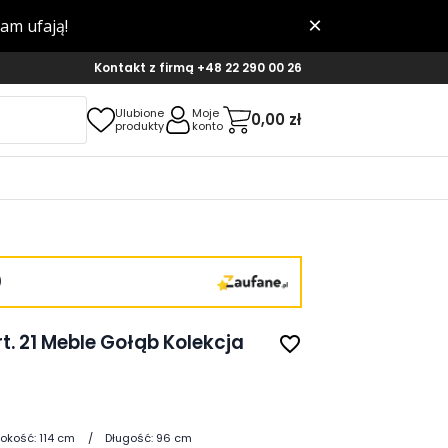
Kontakt z firmą
+48 22 290 00 26
Ulubione
Moje
0,00 zł
produkty
konto
)
t. 21 Meble Gołąb Kolekcja
favorite_border
okość:
114 cm
Długość:
96 cm