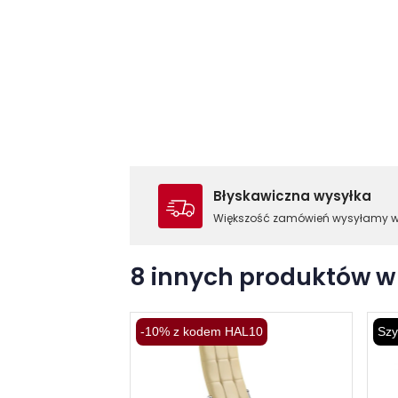
Błyskawiczna wysyłka
Większość zamówień wysyłamy 
8 innych produktów w 
-10% z kodem HAL10
Szy