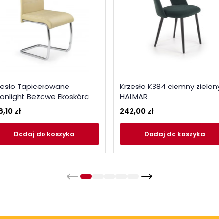
zesło Tapicerowane
Krzesło K384 ciemny zielon
onlight Beżowe Ekoskóra
HALMAR
,10 zł
242,00 zł
Dodaj
do koszyka
Dodaj
do koszyka