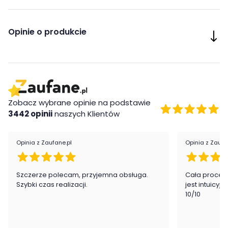
Opinie o produkcie
Zobacz wybrane opinie na podstawie
3442 opinii
naszych Klientów
Opinia z Zaufane.pl
Opinia z Zaufa
Szczerze polecam, przyjemna obsługa.
Cała proced
Szybki czas realizacji.
jest intuicyj
10/10