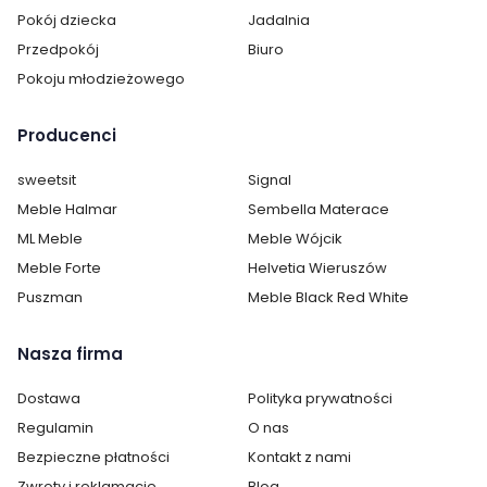
Pokój dziecka
Jadalnia
Przedpokój
Biuro
Pokoju młodzieżowego
Producenci
sweetsit
Signal
Meble Halmar
Sembella Materace
ML Meble
Meble Wójcik
Meble Forte
Helvetia Wieruszów
Puszman
Meble Black Red White
Nasza firma
Dostawa
Polityka prywatności
Regulamin
O nas
Bezpieczne płatności
Kontakt z nami
Zwroty i reklamacje
Blog