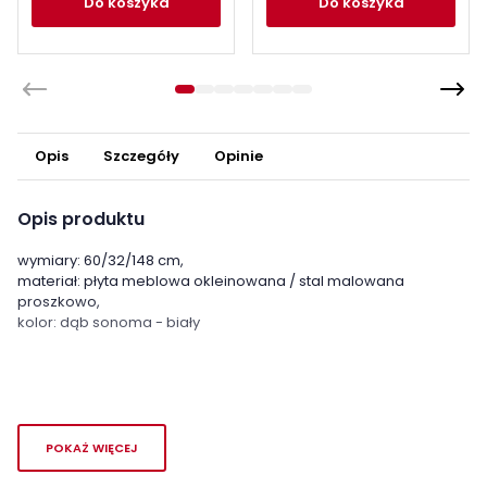
do koszyka
do koszyka
Opis
Szczegóły
Opinie
Opis produktu
wymiary: 60/32/148 cm,
materiał: płyta meblowa okleinowana / stal malowana
proszkowo,
kolor: dąb sonoma - biały
POKAŻ WIĘCEJ