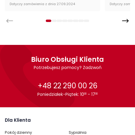
Dotyczy zamówienia z dnia 27.09.2024
Dotyczy zamów
Biuro Obsługi Klienta
Potrzebujesz pomocy? Zadzwoń
+48 22 290 00 26
Poniedziałek-Piątek: 10
- 17
00
00
Dla Klienta
Pokój dzienny
Sypialnia