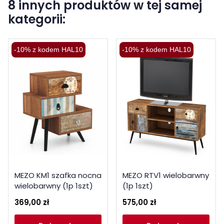
8 innych produktów w tej samej
kategorii:
-10% z kodem HAL10
-10% z kodem HAL10
MEZO KM1 szafka nocna
MEZO RTV1 wielobarwny
wielobarwny (1p 1szt)
(1p 1szt)
369,00 zł
575,00 zł