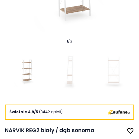
1
/
3
Świetnie 4,9/5
(3442 opinii)
NARVIK REG2 biały / dąb sonoma
favorite_border