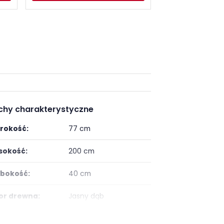
chy charakterystyczne
rokość:
77 cm
okość:
200 cm
bokość:
40 cm
or drewna:
Jasny dąb
ść szuflad:
2