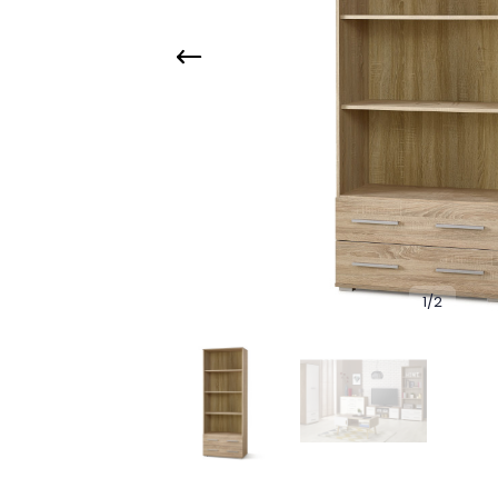
1
/
2