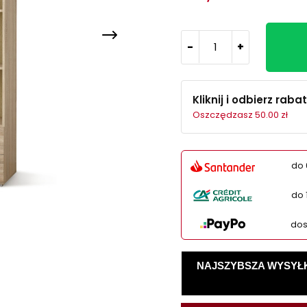
-
+
Kliknij i odbierz rabat
Oszczędzasz 50.00 zł
do 
do 
dos
NAJSZYBSZA WYSYŁKA -