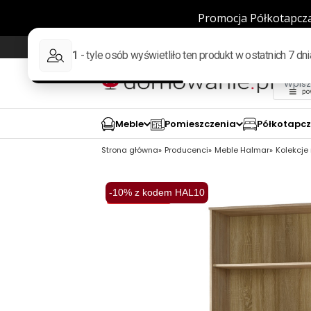
Wysyłka w 48h
98% pozytywnych opinii wed
Meble
Pomieszczenia
Półkotapc
Strona główna
Producenci
Meble Halmar
Kolekcje
-10% z kodem HAL10
Wysyłka 48H