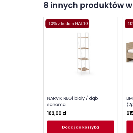
8 innych produktów w 
-10% z kodem HAL10
-10
NARVIK REG1 biały / dąb
LI
sonoma
(2p
162,00 zł
615
Dodaj
do koszyka