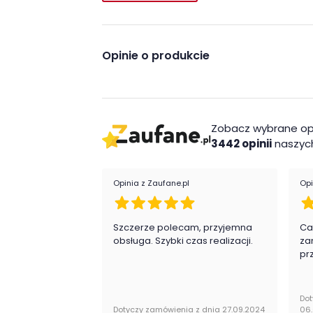
Opinie o produkcie
Zobacz wybrane op
3442 opinii
naszych
Opinia z Zaufane.pl
Opi
Szczerze polecam, przyjemna
Ca
obsługa. Szybki czas realizacji.
za
pr
Dot
Dotyczy zamówienia z dnia 27.09.2024
06