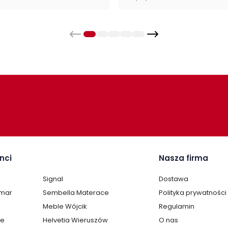
nci
Nasza firma
Signal
Dostawa
lmar
Sembella Materace
Polityka prywatności
Meble Wójcik
Regulamin
te
Helvetia Wieruszów
O nas