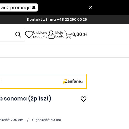
Kontakt z firmą
+48 22 290 00 26
Ulubione
Moje
0,00 zł
produkty
konto
)
b sonoma (2p 1szt)
favorite_border
okość:
200 cm
Głębokość:
40 cm