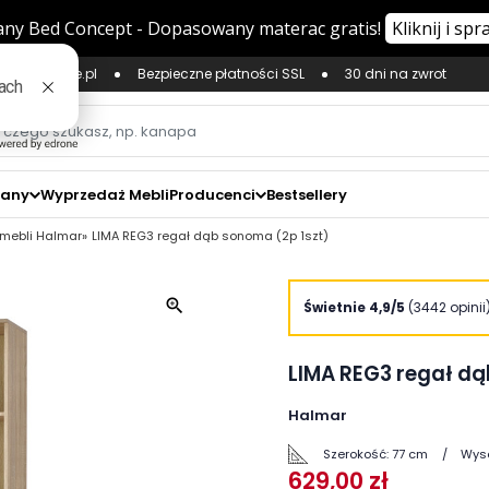
ług Zaufane.pl
Bezpieczne płatności SSL
30 dni na zwrot
zany
Wyprzedaż Mebli
Producenci
Bestsellery
 mebli Halmar
LIMA REG3 regał dąb sonoma (2p 1szt)
zoom_in
Świetnie 4,9/5
(3442 opinii
LIMA REG3 regał dą
Halmar
Szerokość:
77 cm
Wys
629,00 zł