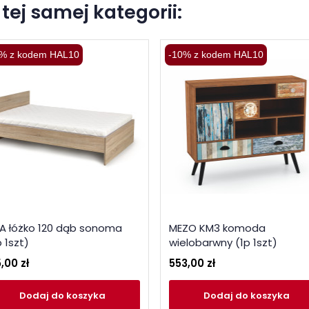
tej samej kategorii:
% z kodem HAL10
-10% z kodem HAL10
MA łóżko 120 dąb sonoma
MEZO KM3 komoda
 1szt)
wielobarwny (1p 1szt)
,00 zł
553,00 zł
Dodaj
do koszyka
Dodaj
do koszyka