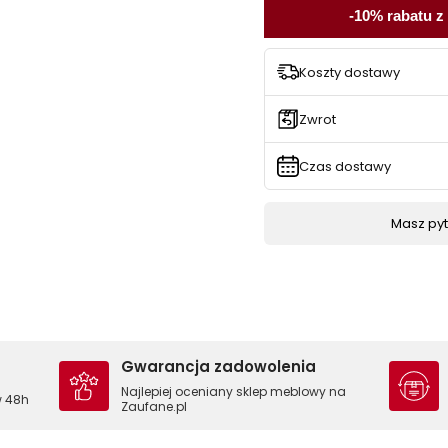
-10% rabatu z
Koszty dostawy
Zwrot
Czas dostawy
Masz pyta
Gwarancja zadowolenia
Najlepiej oceniany sklep meblowy na
w 48h
Zaufane.pl