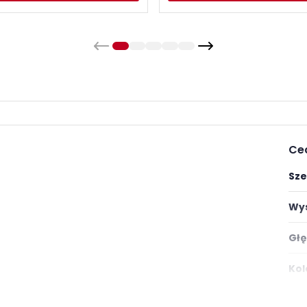
Ce
Sze
Wys
Głę
Kol
Ilo