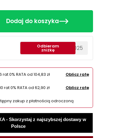
Dodaj do koszyka
Odbieram
********EWS2025
zniżkę
6 rat 0% RATA od
104,83 zł
Oblicz ratę
10 rat 0% RATA od
62,90 zł
Oblicz ratę
tępny zakup z płatnością odroczoną
 Skorzystaj z najszybszej dostawy w
Polsce