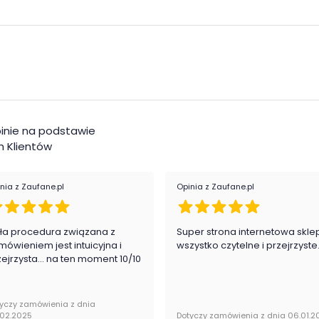
Ilo
Ilo
Wyk
Ośw
inie na podstawie
 Klientów
Mon
nia z Zaufane.pl
Opinia z Zaufane.pl
Styl
Pok
ła procedura związana z
Super strona internetowa skle
mówieniem jest intuicyjna i
wszystko czytelne i przejrzyste
zejrzysta... na ten moment 10/10
Typ
Kol
yczy zamówienia z dnia
.02.2025
Dotyczy zamówienia z dnia 06.01.2