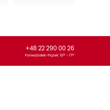
Dąb
+48 22 290 00 26
Poniedziałek-Piątek: 10
- 17
00
00