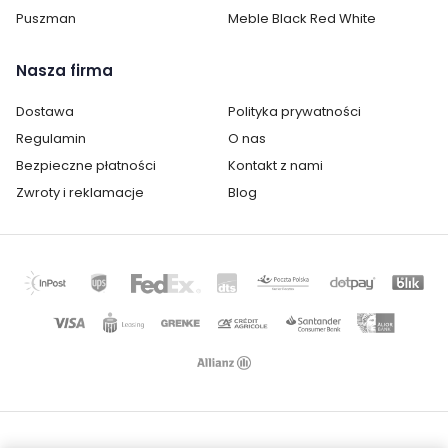
Puszman
Meble Black Red White
Zagłówek:
tak
Nasza firma
Kolor drewna:
Jasny dąb
Dostawa
Polityka prywatności
Kolor tapicerki:
Beżowy
Regulamin
O nas
Wykonanie:
tapicerowane
Bezpieczne płatności
Kontakt z nami
Zwroty i reklamacje
Blog
Montaż:
do samodzielnego montażu
Styl:
nowoczesny
Kategoria:
Łóżka