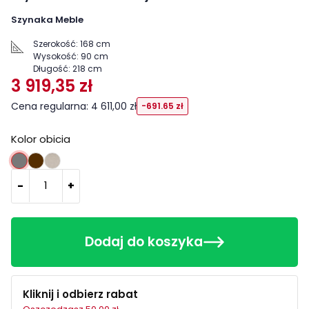
Szynaka Meble
Szerokość:
168 cm
Wysokość:
90 cm
Długość:
218 cm
3 919,35 zł
Cena regularna: 4 611,00 zł
-691.65 zł
Kolor obicia
Nordic 116 szary
Nordic 108 latte
Nordic 101 Beż
-
+
Dodaj do koszyka
Kliknij i odbierz rabat