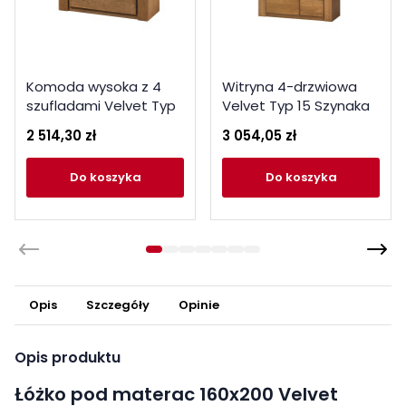
Komoda wysoka z 4
Witryna 4-drzwiowa
szufladami Velvet Typ
Velvet Typ 15 Szynaka
75 Szynaka Meble
Meble Kolekcja Velvet
2 514,30 zł
3 054,05 zł
Kolekcja Velvet
do koszyka
do koszyka
Opis
Szczegóły
Opinie
Opis produktu
Łóżko pod materac 160x200 Velvet