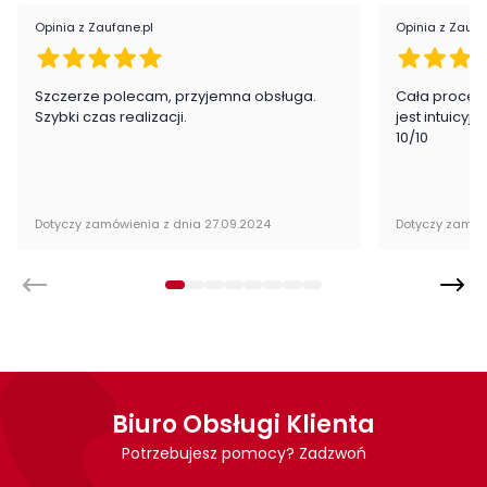
Opinia z Zaufane.pl
Opinia z Zaufa
płyta fornirowana
lite drewno
Montaż
Szczerze polecam, przyjemna obsługa.
Cała proced
Szybki czas realizacji.
jest intuicyj
Łóżko Velvet firmy Szynaka Meble jest oryginalnie zapakowane
10/10
w paczkach wraz z instrukcją obsługi do samodzielnego
montażu.
Dotyczy zamówienia z dnia 27.09.2024
Dotyczy zamów
Biuro Obsługi Klienta
Potrzebujesz pomocy? Zadzwoń