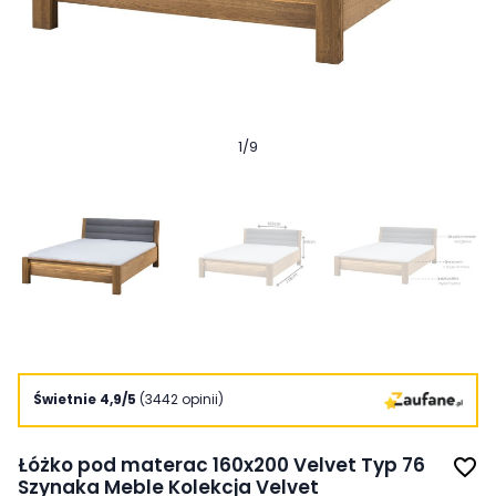
1
/
9
Świetnie 4,9/5
(3442 opinii)
Łóżko pod materac 160x200 Velvet Typ 76
favorite_border
Szynaka Meble Kolekcja Velvet