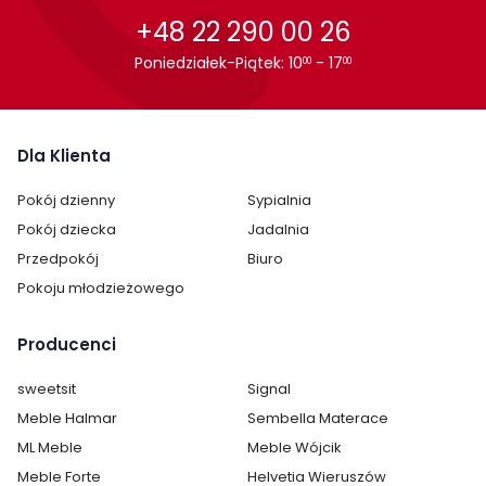
+48 22 290 00 26
Poniedziałek-Piątek: 10
- 17
00
00
Cechy charakterystyczne
Szerokość:
168 cm
Dla Klienta
Wysokość:
90 cm
Pokój dzienny
Sypialnia
Długość:
218 cm
Pokój dziecka
Jadalnia
Przedpokój
Biuro
Typ łóżka:
standardowe
Pokoju młodzieżowego
Powierzchnia spania:
160x200
Producenci
Pojemnik na pościel:
nie
sweetsit
Signal
Meble Halmar
Sembella Materace
Stelaż w zestawie:
nie
ML Meble
Meble Wójcik
Materac w zestawie:
nie
Meble Forte
Helvetia Wieruszów