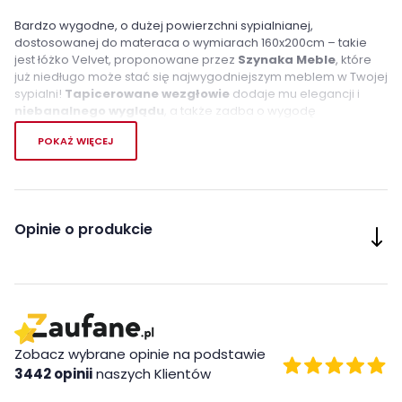
Bardzo wygodne, o dużej powierzchni sypialnianej,
dostosowanej do materaca o wymiarach 160x200cm – takie
jest łóżko Velvet, proponowane przez
Szynaka
Meble
, które
już niedługo może stać się najwygodniejszym meblem w Twojej
sypialni!
Tapicerowane wezgłowie
dodaje mu elegancji i
niebanalnego
wyglądu
, a także zadba o wygodę
Domowników.
POKAŻ WIĘCEJ
Łóżko jest wykonane
z wysokiej jakości płyty meblowej oraz
litego drewna
. Istnieje możliwość wyboru
trzech wariantów
kolorystycznych tkanin -
beżowym, latte i szarym, dzięki
czemu łóżko z kolekcji Velvet bez trudu uda się dopasować do
Opinie o produkcie
indywidualnych potrzeb wnętrza. Materac oraz stelaż do
dokupienia oddzielnie.
Cechy charakterystyczne
tapicerowane wezgłowie
wykorzystanie naturalnych materiałów
Zobacz wybrane opinie na podstawie
nowoczesna stylizacja
3442 opinii
naszych Klientów
Wykonanie