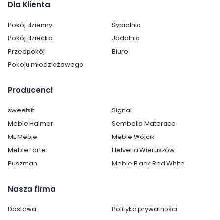
Dla Klienta
Pokój dzienny
Sypialnia
Cechy charakterystyczne
Pokój dziecka
Jadalnia
Przedpokój
Biuro
Szerokość:
144 cm
Pokoju młodzieżowego
Wysokość:
24 cm
Producenci
Głębokość:
25 cm
sweetsit
Signal
Meble Halmar
Sembella Materace
ML Meble
Meble Wójcik
Meble Forte
Helvetia Wieruszów
Puszman
Meble Black Red White
Nasza firma
Dostawa
Polityka prywatności