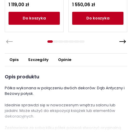
antyczny / beżowy
Kolekcja Tiziano
1 119,00 zł
1 550,06 zł
połysk
do koszyka
do koszyka
Opis
Szczegóły
Opinie
Opis produktu
Półka wykonana w połączeniu dwóch dekorów: Dąb Antyczny i
Beżowy połysk.
Idealnie sprawdzi się w nowoczesnym wnętrzu salonu lub
jadalni. Może służyć do ekspozycji książek lub elementów
dekoracyjnych.
Zestawienie ze sobą kilku półek pozwoli stworzyć oryginalną