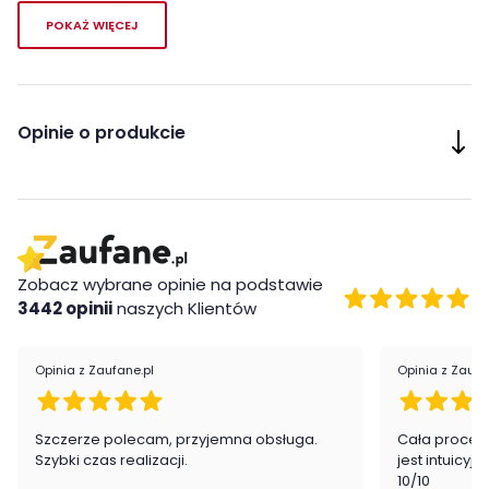
kompozycję, która w optymalny sposób wykorzysta wolną
przestrzeń na ścianie.
POKAŻ WIĘCEJ
Maksymalne obciążenie półki wynosi 5 kg.
Cechy charakterystyczne
Opinie o produkcie
nowoczesna stylistyka
mocowanie do ściany
możliwość montażu na dowolnej wysokości
Wykonanie
Zobacz wybrane opinie na podstawie
Płyta meblowa
3442 opinii
naszych Klientów
Montaż
Opinia z Zaufane.pl
Opinia z Zaufa
Półka Tiziano firmy Forte jest oryginalnie zapakowana w
paczkach wraz z instrukcją obsługi do samodzielnego
montażu.
Szczerze polecam, przyjemna obsługa.
Cała proced
Szybki czas realizacji.
jest intuicyj
10/10