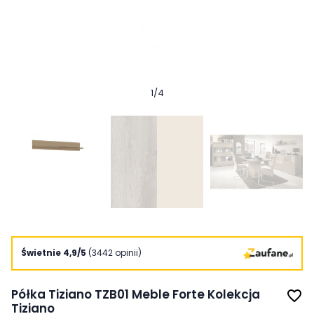
1
/
4
Świetnie 4,9/5
(3442 opinii)
Półka Tiziano TZB01 Meble Forte Kolekcja
favorite_border
Tiziano