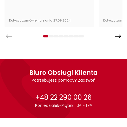
Dotyczy zamówienia z dnia 27.09.2024
Dotyczy zamów
Biuro Obsługi Klienta
Potrzebujesz pomocy? Zadzwoń
+48 22 290 00 26
Poniedziałek-Piątek: 10
- 17
00
00