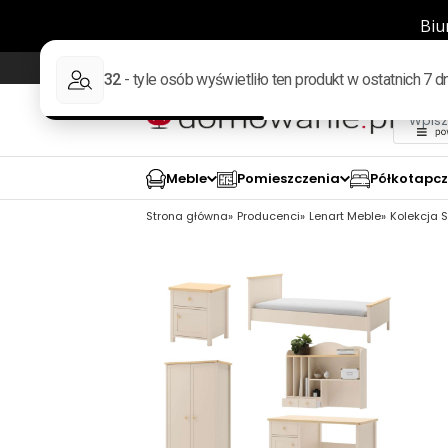
Wysyłka w 48h
98% pozytywnych opinii wed
Meble
Pomieszczenia
Półkotapc
Strona główna
Producenci
Lenart Meble
Kolekcja S