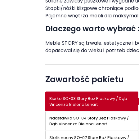
Solidne zawiasy puszkowe i wygodne 
Stopki/nóżki ślizgowe chroniące podł
Pojemne wnętrza mebli dla maksymaln
Dlaczego warto wybrać
Meble STORY są trwałe, estetyczne i 
dopasował się do wieku i potrzeb dzi
Zawartość pakietu
Biurko SO-03 Story Beż Piaskowy / Dąb
Vincenza Bielona Lenart
Nadstawka SO-04 Story Beż Piaskowy /
Dąb Vincenza Bielona Lenart
Stolik nocny SO-07 Story Beż Piaskowy /