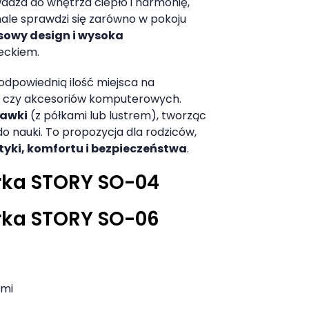
dza do wnętrza ciepło i harmonię,
onale sprawdzi się zarówno w pokoju
owy design i wysoka
ieckiem.
 odpowiednią ilość miejsca na
 czy akcesoriów komputerowych.
tawki
(z półkami lub lustrem), tworząc
o nauki. To propozycja dla rodziców,
tyki, komfortu i bezpieczeństwa
.
rka STORY SO-04
rka STORY SO-06
ami