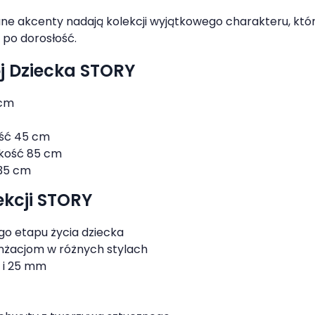
ane akcenty nadają kolekcji wyjątkowego charakteru, któr
 po dorosłość.
j Dziecka STORY
 cm
ść 45 cm
kość 85 cm
135 cm
ekcji STORY
go etapu życia dziecka
anżacjom w różnych stylach
6 i 25 mm