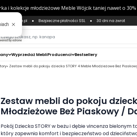
ług Zaufane.pl
Bezpieczne płatności SSL
30 dni na zwrot
zany
Wyprzedaż Mebli
Producenci
Bestsellery
tory
Zestaw mebli do pokoju dziecka STORY 4 Meble Młodzieżowe Beż Piaskowy
Zestaw mebli do pokoju dziec
Młodzieżowe Beż Piaskowy / D
Pokój Dziecka STORY w beżu i dębie vincenza bielonym to
który zapewnia komfort i bezpieczeństwo od dzieciństwa 