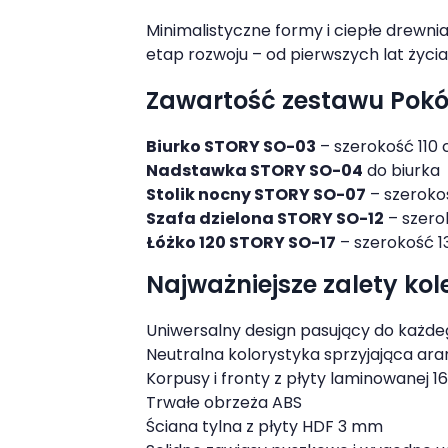
Minimalistyczne formy i ciepłe drewni
etap rozwoju – od pierwszych lat życia
Zawartość zestawu Pokó
Biurko STORY SO-03
– szerokość 110
Nadstawka STORY SO-04
do biurka
Stolik nocny STORY SO-07
– szeroko
Szafa dzielona STORY SO-12
– szero
Łóżko 120 STORY SO-17
– szerokość 
Najważniejsze zalety kol
Uniwersalny design pasujący do każde
Neutralna kolorystyka sprzyjająca ar
Korpusy i fronty z płyty laminowanej 1
Trwałe obrzeża ABS
Ściana tylna z płyty HDF 3 mm