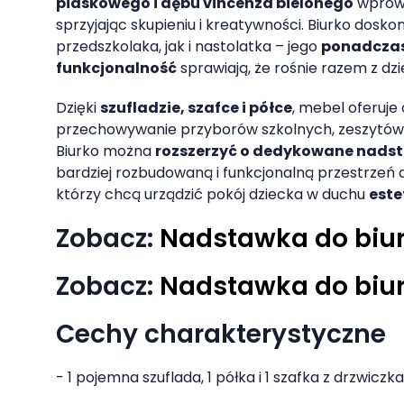
piaskowego i dębu vincenza bielonego
wprowa
sprzyjając skupieniu i kreatywności. Biurko dosk
przedszkolaka, jak i nastolatka – jego
ponadczas
funkcjonalność
sprawiają, że rośnie razem z dz
Dzięki
szufladzie, szafce i półce
, mebel oferuje
przechowywanie przyborów szkolnych, zeszytów
Biurko można
rozszerzyć o dedykowane nads
bardziej rozbudowaną i funkcjonalną przestrzeń d
którzy chcą urządzić pokój dziecka w duchu
este
Zobacz:
Nadstawka do biu
Zobacz:
Nadstawka do biu
Cechy charakterystyczne
- 1 pojemna szuflada, 1 półka i 1 szafka z drzwiczk