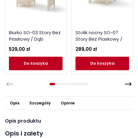
Biurko SO-03 Story Beż
Stolik nocny SO-07
Piaskowy / Dąb
Story Beż Piaskowy /
Vincenza Bielona
Dąb Vincenza Bielona
529,00 zł
289,00 zł
Lenart
Lenart
do koszyka
do koszyka
Opis
Szczegóły
Opinie
Opis produktu
Opis i zalety