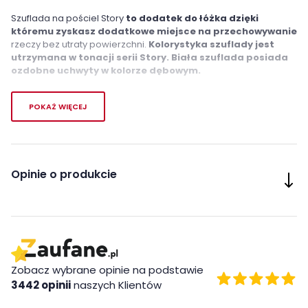
Szuflada na pościel Story
to dodatek do łóżka dzięki
któremu zyskasz dodatkowe miejsce na przechowywanie
rzeczy bez utraty powierzchni.
Kolorystyka szuflady jest
utrzymana w tonacji serii Story. Biała szuflada posiada
ozdobne uchwyty w kolorze dębowym.
Do łóżka można zamontować dodatkowo dwie szuflady. Łóżko
POKAŻ WIĘCEJ
Story
(link do produktu: kliknij tutaj)
Cechy charakterystyczne
- dodatkowe miejsce na przechowanie rzeczy w pokoju
Opinie o produkcie
dziecięco-młodzieżowym
Wykonanie
- Płyta meblowa
Montaż
Zobacz wybrane opinie na podstawie
3442 opinii
naszych Klientów
Szuflada na pościel Story firmy Lenart jest oryginalnie
zapakowane w paczkach wraz z instrukcją obsługi do