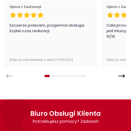
samodzielnego montażu.
Opinia z Zaufane.pl
Opinia z Zaufa
Szczerze polecam, przyjemna obsługa.
Cała proced
Szybki czas realizacji.
jest intuicyj
10/10
Dotyczy zamówienia z dnia 27.09.2024
Dotyczy zamów
Cechy charakterystyczne
Biuro Obsługi Klienta
Szerokość:
98 cm
Potrzebujesz pomocy? Zadzwoń
Wysokość:
15 cm