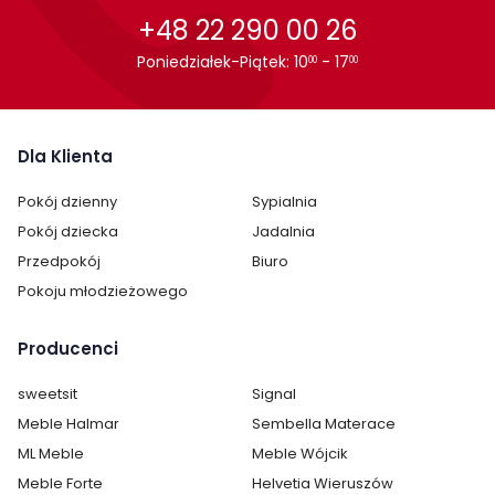
+48 22 290 00 26
Głębokość:
96 cm
Poniedziałek-Piątek: 10
- 17
00
00
Dla Klienta
Pokój dzienny
Sypialnia
Pokój dziecka
Jadalnia
Przedpokój
Biuro
Pokoju młodzieżowego
Producenci
sweetsit
Signal
Meble Halmar
Sembella Materace
ML Meble
Meble Wójcik
Meble Forte
Helvetia Wieruszów