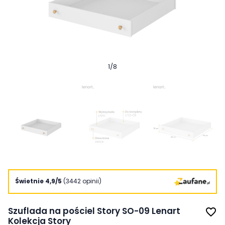
1
/
8
Świetnie 4,9/5
(3442 opinii)
Szuflada na pościel Story SO-09 Lenart
favorite_border
Kolekcja Story