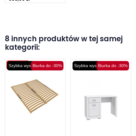
8 innych produktów w tej samej
kategorii:
Wysyłka 48H
Szybka wysyłka
Biurka do -30%
Szybka wysyłka
Biurka do -30%