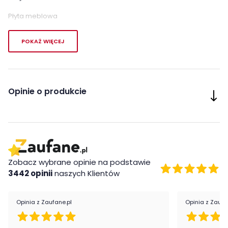
Płyta meblowa
Montaż
POKAŻ WIĘCEJ
Szuflada Snow firmy Forte jest oryginalnie zapakowana w
paczkach wraz z instrukcją obsługi do samodzielnego
montażu.
Opinie o produkcie
Zobacz wybrane opinie na podstawie
3442 opinii
naszych Klientów
Opinia z Zaufane.pl
Opinia z Zaufa