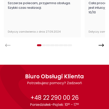
Szczerze polecam, przyjemna obsługa.
Cała proced
Szybki czas realizacji.
jest intuicyj
Cechy charakterystyczne
10/10
Szerokość:
199 cm
Wysokość:
19 cm
Dotyczy zamówienia z dnia 27.09.2024
Dotyczy zamów
Głębokość:
68 cm
Biuro Obsługi Klienta
Potrzebujesz pomocy? Zadzwoń
+48 22 290 00 26
Poniedziałek-Piątek: 10
- 17
00
00