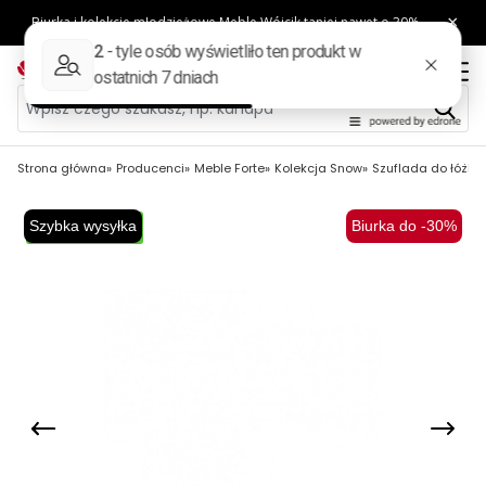
Strona główna
Producenci
Meble Forte
Kolekcja Snow
Szuflada do łóżka
Szybka wysyłka
Biurka do -30%
Darmowa dostawa