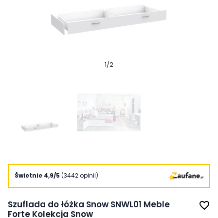
1
/
2
Świetnie 4,9/5
(3442 opinii)
Szuflada do łóżka Snow SNWL01 Meble
favorite_border
Forte Kolekcja Snow