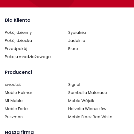
Dla Klienta
Pokój dzienny
Sypialnia
Pokój dziecka
Jadalnia
Przedpokój
Biuro
Pokoju młodzieżowego
Producenci
sweetsit
Signal
Meble Halmar
Sembella Materace
ML Meble
Meble Wójcik
Meble Forte
Helvetia Wieruszów
Puszman
Meble Black Red White
Nasza firma