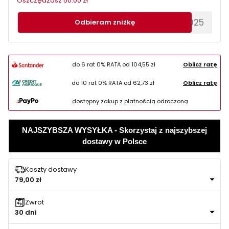
Oszczędzasz 50.00 zł
********EWS2025
Odbieram zniżkę
do 6 rat 0% RATA od
104,55 zł
Oblicz ratę
do 10 rat 0% RATA od
62,73 zł
Oblicz ratę
dostępny zakup z płatnością odroczoną
NAJSZYBSZA WYSYŁKA - Skorzystaj z najszybszej
dostawy w Polsce
Koszty dostawy
79,00 zł
Zwrot
30 dni