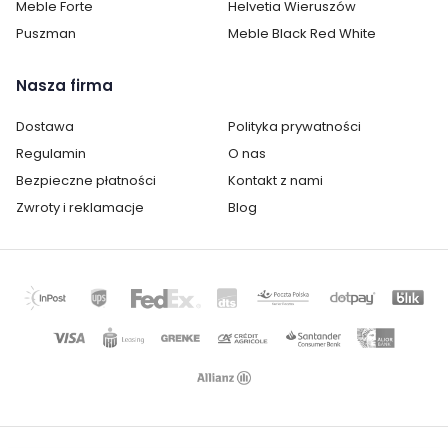
Meble Forte
Helvetia Wieruszów
Wysokość:
23 cm
Puszman
Meble Black Red White
Głębokość:
25 cm
Nasza firma
Styl:
nowoczesny
Dostawa
Polityka prywatności
Regulamin
O nas
Pokój:
Sypialnia
Bezpieczne płatności
Kontakt z nami
Kategoria:
Komody, regały, witryny i półki
Zwroty i reklamacje
Blog
Kolor / wzór :
Czarny
Wielokolorowy