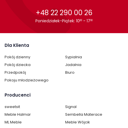
+48 22 290 00 26
Poniedziałek-Piątek: 10
- 17
00
00
Dla Klienta
Pokój dzienny
Sypialnia
Pokój dziecka
Jadalnia
Przedpokój
Biuro
Pokoju młodzieżowego
Producenci
sweetsit
Signal
Cechy charakterystyczne
Meble Halmar
Sembella Materace
ML Meble
Meble Wójcik
Szerokość:
160 cm