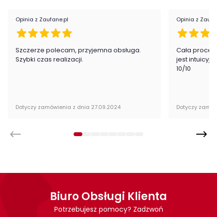
Wykonanie
Opinia z Zaufane.pl
Opinia z Zaufa
płyta fornirowana
fronty z litego drewna
Szczerze polecam, przyjemna obsługa.
Cała proced
Montaż
Szybki czas realizacji.
jest intuicyj
10/10
Półka Porti firmy Szynaka Meble sprzedawana jest w stanie
zmontowanym.
Dotyczy zamówienia z dnia 27.09.2024
Dotyczy zamów
Biuro Obsługi Klienta
Potrzebujesz pomocy? Zadzwoń