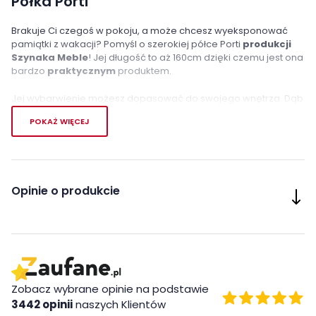
Półka Porti
Brakuje Ci czegoś w pokoju, a może chcesz wyeksponować
pamiątki z wakacji? Pomyśl o szerokiej półce Porti
produkcji
Szynaka Meble
! Jej długość to aż 160cm dzięki czemu jest ona
bardzo
praktycznym
produktem.
Jej wybarwienie możesz dopasować do swojego wnętrza. Dąb
antyczny będzie
doskonałym uzupełnieniem
w ciemnym
POKAŻ WIĘCEJ
pomieszczeniu, a dąb czekoladowy, sprawdzi się w
przestronnym wnętrzu.
Unikalnego wyglądu półce Porti dodaje
charakterystyczne
ryflowanie
, które pełni także funkcję ozdoby. Wykonanie z
Opinie o produkcie
wysokiej jakości płyty meblowej zapewni
trwałość
przez długie
lata użytkowania.
Cechy charakterystyczne
front wykonany z litego drewna
ryflowane elementy ozdobne
Zobacz wybrane opinie na podstawie
metalowe uchwyty
3442 opinii
naszych Klientów
nowoczesny styl