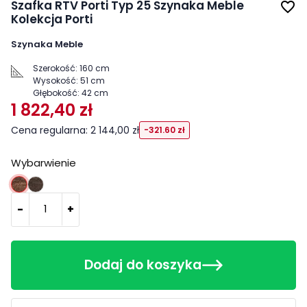
Szafka RTV Porti Typ 25 Szynaka Meble
favorite_border
Kolekcja Porti
Szynaka Meble
Szerokość:
160 cm
Wysokość:
51 cm
Głębokość:
42 cm
1 822,40 zł
Cena regularna: 2 144,00 zł
-321.60 zł
Wybarwienie
Dąb antyczny
Dąb czekoladowy
-
+
Dodaj do koszyka