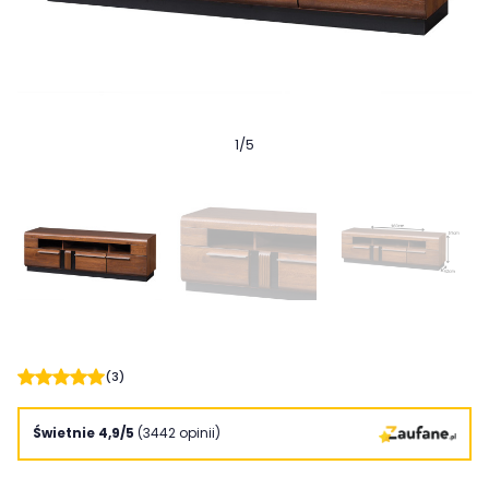
1
/
5
(3)
Świetnie 4,9/5
(3442 opinii)