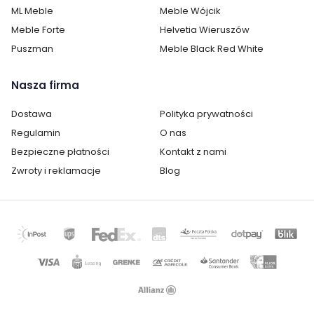
ML Meble
Meble Wójcik
Cechy charakterystyczne
Meble Forte
Helvetia Wieruszów
Puszman
Meble Black Red White
Szerokość:
160 cm
Nasza firma
Wysokość:
51 cm
Dostawa
Polityka prywatności
Głębokość:
42 cm
Regulamin
O nas
Styl:
nowoczesny
Bezpieczne płatności
Kontakt z nami
Zwroty i reklamacje
Blog
Pokój:
Salon
Kategoria:
Szafki RTV
Kolor / wzór :
Brązowy
Dąb