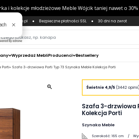
ług Zaufane.pl
Bezpieczne płatności SSL
30 dni na zwrot
zany
Wyprzedaż Mebli
Producenci
Bestsellery
 Porti
Szafa 3-drzwiowa Porti Typ 73 Szynaka Meble Kolekcja Porti
zoom_in
Świetnie 4,9/5
(3442 opinii
Szafa 3-drzwiowa P
Kolekcja Porti
Szynaka Meble
Szerokość:
165 cm
Wy