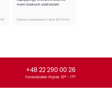
mam żadnych zastrzeżeń
zaj drzwi:
uchylne
tro:
z lustrem
025
Dotyczy zamówienia z dnia 29.11.2024
Dotyczy zamówienia 
egoria:
Szafy
or / wzór :
Dąb
Wielokolorowy
+48 22 290 00 26
Poniedziałek-Piątek: 10
- 17
00
00