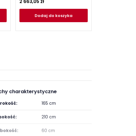
2 663,05 zł
2 361,30 zł
Dodaj
do koszyka
Dodaj
do
chy charakterystyczne
rokość:
165 cm
okość:
210 cm
bokość:
60 cm