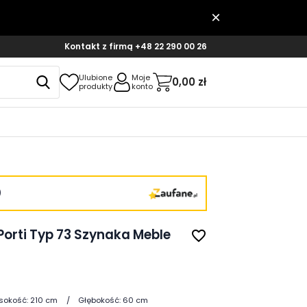
Kontakt z firmą
+48 22 290 00 26
Ulubione
Moje
0,00 zł
produkty
konto
)
orti Typ 73 Szynaka Meble
favorite_border
sokość:
210 cm
Głębokość:
60 cm