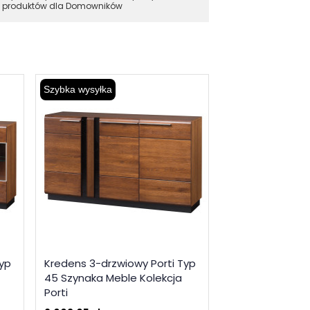
produktów dla Domowników
Szybka wysyłka
Szybka wysyłka
Typ
Kredens 3-drzwiowy Porti Typ
Witryna 2-drzwi
45 Szynaka Meble Kolekcja
Typ 15 Szynaka 
Porti
Porti