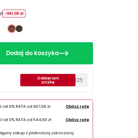
zł
-961.05 zł
Dąb antyczny
Dąb czekoladowy
Dodaj do koszyka
Odbieram
********EWS2025
zniżkę
6 rat 0% RATA od
907,66 zł
Oblicz ratę
0 rat 0% RATA od
544,60 zł
Oblicz ratę
tępny zakup z płatnością odroczoną