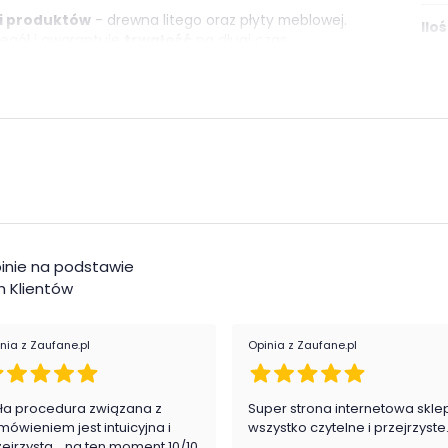
ci produktów
- drewna litego oraz płyty meblowej.
Ilo
egół i gwarantuje
trwałość
na długi czas.
Ilo
tach kolorystycznych
- dębu antycznego oraz
rem
, znajdującym się na środkowym froncie,
Ilo
. We wnętrzu mebla znajdują się
dwa drążki oraz
zeń do przechowywania.
Wyk
e
Ośw
inie na podstawie
Mon
 Klientów
Styl
nia z Zaufane.pl
Opinia z Zaufane.pl
Pok
ła procedura związana z
Super strona internetowa skle
Ilo
mówieniem jest intuicyjna i
wszystko czytelne i przejrzyste
zejrzysta... na ten moment 10/10