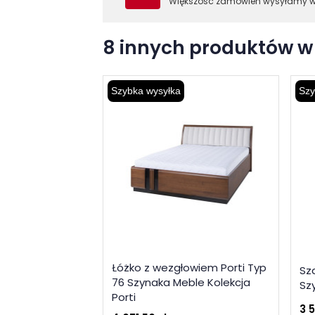
Większość zamówień wysyłamy 
8 innych produktów w 
Szybka wysyłka
Szy
Łóżko z wezgłowiem Porti Typ
Sz
76 Szynaka Meble Kolekcja
Sz
Porti
3 5