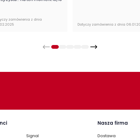
Rod
nalnie zapakowana w paczkach wraz z instrukcją
yczy zamówienia z dnia
Lus
.02.2025
Dotyczy zamówienia z dnia 06.01.2
Kat
Kol
nci
Nasza firma
Signal
Dostawa