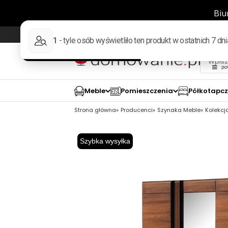
Wysyłka w 48h
98% pozytywnych opinii wed
Meble
Pomieszczenia
Półkotapc
Strona główna
Producenci
Szynaka Meble
Kolekcja
Szybka wysyłka