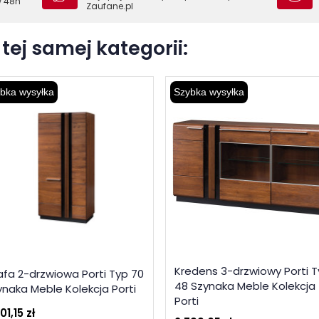
w 48h
Zaufane.pl
tej samej kategorii:
bka wysyłka
Szybka wysyłka
Kredens 3-drzwiowy Porti 
afa 2-drzwiowa Porti Typ 70
48 Szynaka Meble Kolekcja
ynaka Meble Kolekcja Porti
Porti
01,15 zł