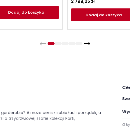
2 799,05 zł
Dodaj
do koszyka
Dodaj
do koszyka
Ce
Sze
Wys
garderobie? A może cenisz sobie ład i porządek, a
o trzydrzwiowej szafie kolekcji Porti,
Głę