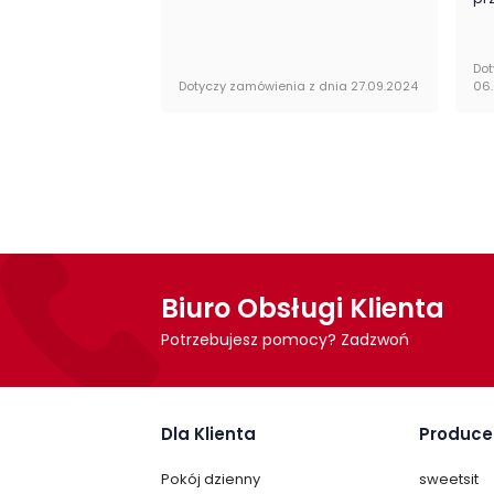
Montaż
Szafa Porti firmy Szynaka Meble jest orygi
Dot
obsługi do samodzielnego montażu.
Dotyczy zamówienia z dnia 27.09.2024
06
Biuro Obsługi Klienta
Potrzebujesz pomocy? Zadzwoń
Dla Klienta
Produce
Pokój dzienny
sweetsit