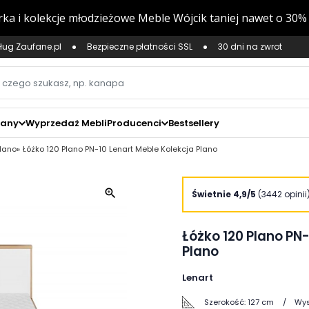
ług Zaufane.pl
Bezpieczne płatności SSL
30 dni na zwrot
zany
Wyprzedaż Mebli
Producenci
Bestsellery
Plano
Łóżko 120 Plano PN-10 Lenart Meble Kolekcja Plano
zoom_in
Świetnie 4,9/5
(3442 opinii
Łóżko 120 Plano PN-
Plano
Lenart
Szerokość:
127 cm
Wys