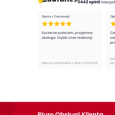
3442 opinii
naszych
Wykonanie
Opinia z Zaufane.pl
Opi
- Płyta laminowana
Montaż
Szczerze polecam, przyjemna
Ca
obsługa. Szybki czas realizacji.
za
pr
Łóżko Plano firmy Lenart Meble jest orygin
obsługi do samodzielnego montażu.
Dot
Dotyczy zamówienia z dnia 27.09.2024
06
Biuro Obsługi Klienta