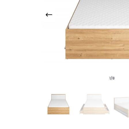
1
/
8