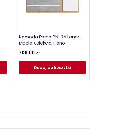
Szafka nocna P
Komoda Plano PN-05 Lenart
Lenart Meble Ko
Meble Kolekcja Plano
279,00 zł
709,00 zł
Dodaj
do
Dodaj
do koszyka