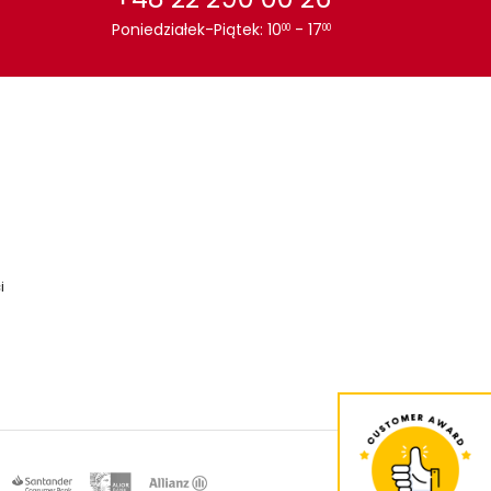
Poniedziałek-Piątek: 10
- 17
00
00
i