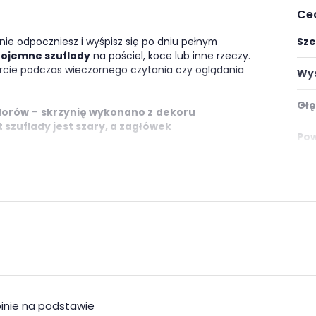
Ce
ie odpoczniesz i wyśpisz się po dniu pełnym
Sze
pojemne szuflady
na pościel, koce lub inne rzeczy.
ie podczas wieczornego czytania czy oglądania
Wys
Głę
lorów
–
skrzynię wykonano z
dekoru
szuflady jest szary, a zagłówek
Pow
o można doposażyć o dowolnie wybrany
materac
Mat
Ilo
e
Wyk
szarości
Ośw
zbędnych drobiazgów oraz jako blat pod lampkę.
Mon
o można doposażyć o dowolnie wybrany materac o
inie na podstawie