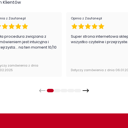
 Klientów
Styl
nia z Zaufane.pl
Opinia z Zaufane.pl
Pok
Kat
ła procedura związana z
Super strona internetowa skle
mówieniem jest intuicyjna i
wszystko czytelne i przejrzyste
zejrzysta... na ten moment 10/10
alnie zapakowane w paczkach wraz z instrukcją
yczy zamówienia z dnia
.02.2025
Dotyczy zamówienia z dnia 06.01.2