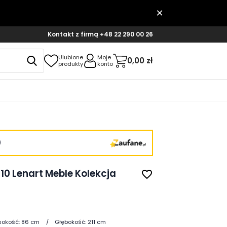
Kontakt z firmą
+48 22 290 00 26
Ulubione
Moje
0,00 zł
produkty
konto
)
10 Lenart Meble Kolekcja
favorite_border
okość:
86 cm
Głębokość:
211 cm