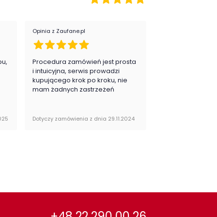
:
nowoczesny
Opinia z Zaufane.pl
Opinia z Zaufane.pl
ój:
Pokój dziecka
egoria:
Łóżka
pu,
Procedura zamówień jest prosta
Zawsze na 5, jes
.
i intuicyjna, serwis prowadzi
zadowolona i pla
kupującego krok po kroku, nie
zakupy
mam żadnych zastrzeżeń
025
Dotyczy zamówienia z dnia 29.11.2024
Dotyczy zamówienia 
+48 22 290 00 26