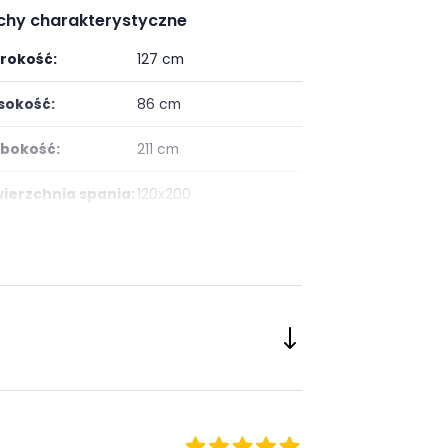
chy charakterystyczne
rokość:
127 cm
okość:
86 cm
bokość:
211 cm
ierzchnia spania:
120x200
erac w zestawie:
nie
ść szuflad:
2
onanie:
laminat / folia
ietlenie:
brak oświetlenia
taż:
do samodzielnego
montażu