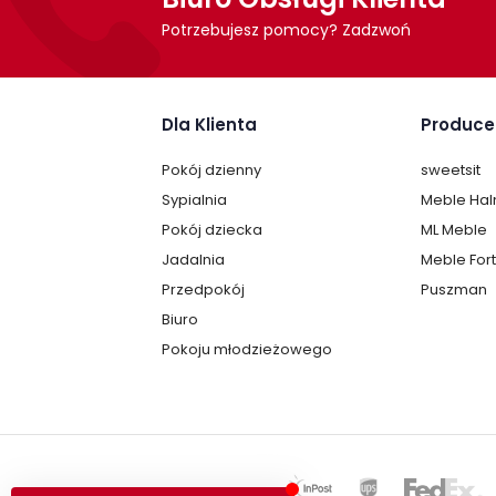
Potrzebujesz pomocy? Zadzwoń
Dla Klienta
Produce
Pokój dzienny
sweetsit
Sypialnia
Meble Ha
Pokój dziecka
ML Meble
Jadalnia
Meble For
Przedpokój
Puszman
Biuro
Pokoju młodzieżowego