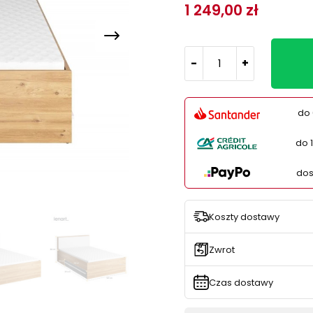
1 249,00 zł
-
+
do 
do 
dos
Koszty dostawy
Zwrot
Czas dostawy