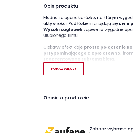
Opis produktu
Modne i eleganckie łóżko, na którym wygodn
aktywności. Pod łóżkiem znajdują się
dwie 
Wysoki zagłówek
zapewnia wygodne oparc
ulubionego filmu.
Ciekawy efekt daje
proste połączenie ko
przypominającego ciepłe drewno, front 
zaakcentowano subtelną bielą.
POKAŻ WIĘCEJ
Łóżko dostępne jest bez materaca.
Łóżk
o wymiarach 120 x 200 cm.
Cechy charakterystyczn
Opinie o produkcie
- Ciekawe połączenie koloru drewna, bieli i 
- Świetnie nada się na przechowywanie nie
- Łóżko dostępne jest bez materaca. Łóżk
Zobacz wybrane op
wymiarach 120 x 200 cm.