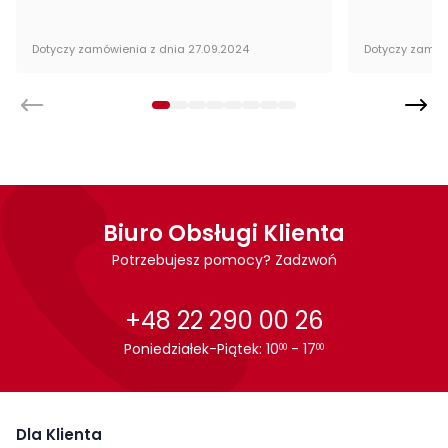
Dotyczy zamówienia z dnia 27.09.2024
Dotyczy zamów
Biuro Obsługi Klienta
Potrzebujesz pomocy? Zadzwoń
+48 22 290 00 26
Poniedziałek-Piątek: 10
- 17
00
00
Dla Klienta