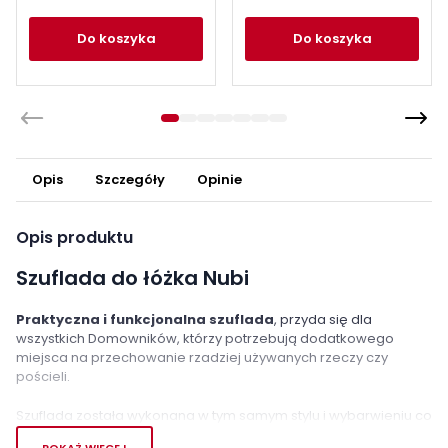
do koszyka
do koszyka
Opis
Szczegóły
Opinie
Opis produktu
Szuflada do łóżka Nubi
Praktyczna i funkcjonalna szuflada
, przyda się dla
wszystkich Domowników, którzy potrzebują dodatkowego
miejsca na przechowanie rzadziej używanych rzeczy czy
pościeli.
Szuflada została wykonana w tym samym stylu i wybarwieniu co
seria Nubi dzięki czemu idealnie wkomponuje się do łóżka.
POKAŻ WIĘCEJ