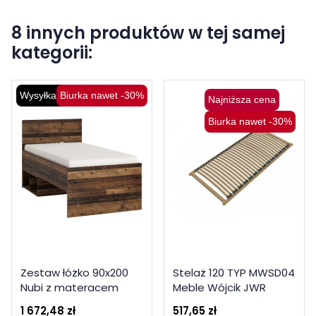
8 innych produktów w tej samej
kategorii:
Wysyłka 48H
Biurka nawet -30%
Najniższa cena
Biurka nawet -30%
Zestaw łóżko 90x200
Stelaż 120 TYP MWSD04
Nubi z materacem
Meble Wójcik JWR
Meble Wójcik
1 672,48 zł
517,65 zł