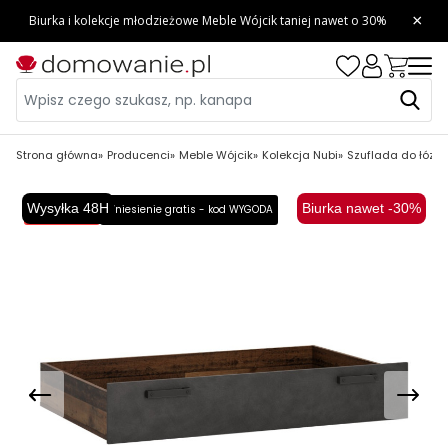
Strona główna
Producenci
Meble Wójcik
Kolekcja Nubi
Szuflada do łóżka
Wysyłka 48H
Biurka nawet -30%
Wysyłka 48H
Wniesienie gratis - kod WYGODA