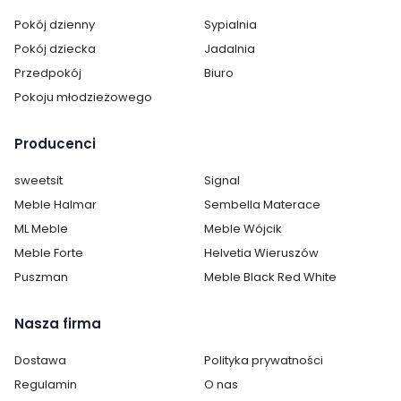
Pokój dzienny
Sypialnia
Cechy charakterystyczne
Pokój dziecka
Jadalnia
Przedpokój
Biuro
Szerokość:
120 cm
Pokoju młodzieżowego
Wysokość:
23 cm
Producenci
Głębokość:
80 cm
sweetsit
Signal
Styl:
nowoczesny
Meble Halmar
Sembella Materace
ML Meble
Meble Wójcik
Pokój:
Pokój dziecka
Meble Forte
Helvetia Wieruszów
Kolekcja:
Nubi Pokój Dziecięcy i
Puszman
Meble Black Red White
Młodzieżowy
Nasza firma
Dostawa
Polityka prywatności
Regulamin
O nas