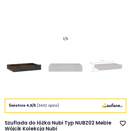
1
/
6
Świetnie 4,9/5
(3442 opinii)
Szuflada do łóżka Nubi Typ NUBZ02 Meble
favorite_border
Wójcik Kolekcja Nubi