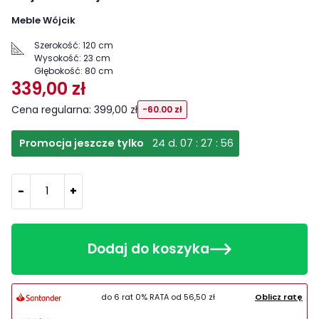
Meble Wójcik
Szerokość:
120 cm
Wysokość:
23 cm
Głębokość:
80 cm
339,00 zł
Cena regularna: 399,00 zł
-60.00 zł
Promocja jeszcze tylko
24
d.
07
:
27
:
56
-
+
Dodaj do koszyka
do 6 rat 0% RATA od
56,50 zł
Oblicz ratę