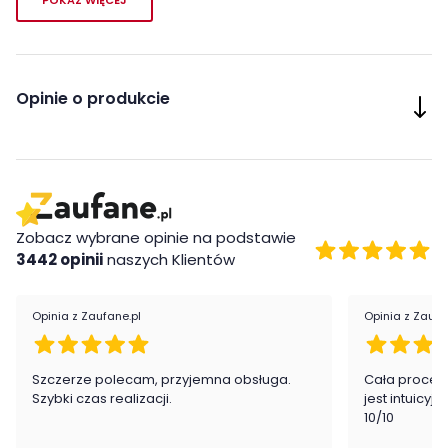
Szuflada
pasuje do dwóch typów łóżek z kolekcji Nubi
, typ
NUBZ01 i NUBZ04. Łóżka można obejrzeć w powiązanych
produktach.
Opinie o produkcie
Cechy charakterystyczne
idealnie komponuje się z łóżkiem
Wykonanie
Płyta laminowana
Zobacz wybrane opinie na podstawie
3442 opinii
naszych Klientów
Montaż
Szuflada do łóżka Nubi firmy Meble Wójcik jest oryginalnie
Opinia z Zaufane.pl
Opinia z Zaufa
zapakowana w paczkach wraz z instrukcją obsługi do
samodzielnego montażu.
Szczerze polecam, przyjemna obsługa.
Cała proced
Szybki czas realizacji.
jest intuicyj
10/10