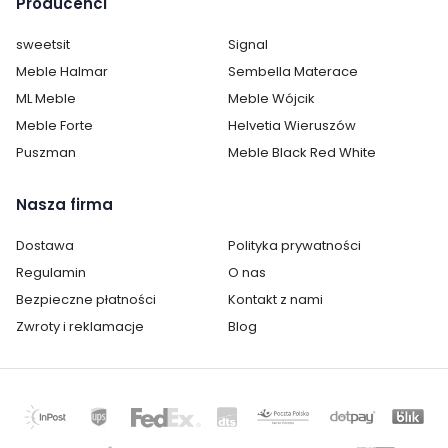
Producenci
Wysokość:
196 cm
sweetsit
Signal
Głębokość:
42 cm
Meble Halmar
Sembella Materace
Kolor drewna:
Jasny dąb
ML Meble
Meble Wójcik
Meble Forte
Helvetia Wieruszów
Ilość szuflad:
brak szuflad
Puszman
Meble Black Red White
Ilość półek:
4
Nasza firma
Ilość drzwi:
1
Dostawa
Polityka prywatności
Wykonanie:
drewniane lub
Regulamin
O nas
drewnopochodne
Bezpieczne płatności
Kontakt z nami
Zwroty i reklamacje
Blog
Oświetlenie:
opcjonalne
Montaż:
niewymagany, mebel w całości
Styl:
nowoczesny