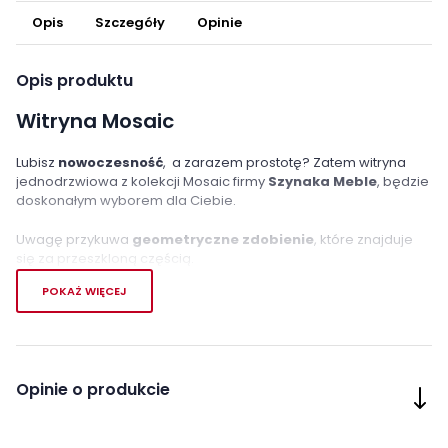
Opis
Szczegóły
Opinie
Opis produktu
Witryna Mosaic
Lubisz
nowoczesność
,
a zarazem prostotę? Zatem witryna
jednodrzwiowa z kolekcji Mosaic firmy
Szynaka Meble
,
będzie
doskonałym wyborem dla Ciebie.
Uwagę przykuwa
geometryczne
zdobienie
, które znajduje
się za przeszkloną częścią.
POKAŻ WIĘCEJ
Cztery półki, w tym dwie szklane pozwolą uwidocznić kilka
drobiazgów czy pamiątek. Mebel wykonany
w kolorze dębu
miodowego
, z czarnym matem.
Fronty witryny Mosaic
są wykonane z litego drewna
, co
Opinie o produkcie
zapewni jego wysoką trwałość. Istnieje
możliwość
zamontowania dodatkowego oświetlenia
, które podkreśli
wyjątkowy styl kolekcji oraz szklane półki.