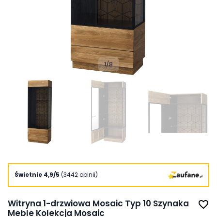
1
/
8
Świetnie 4,9/5
(3442 opinii)
Witryna 1-drzwiowa Mosaic Typ 10 Szynaka
favorite_border
Meble Kolekcja Mosaic