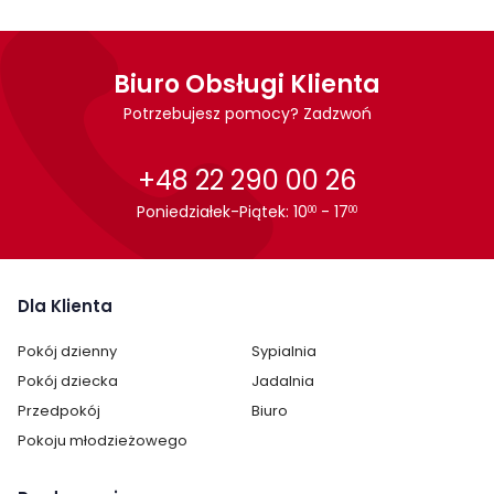
zmontowanym.
Biuro Obsługi Klienta
Potrzebujesz pomocy? Zadzwoń
+48 22 290 00 26
Poniedziałek-Piątek: 10
- 17
00
00
Dla Klienta
Pokój dzienny
Sypialnia
Pokój dziecka
Jadalnia
Cechy charakterystyczne
Przedpokój
Biuro
Pokoju młodzieżowego
Szerokość:
67 cm