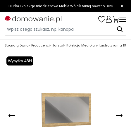
Strona główna
Producenci
Jarstol
Kolekcja Mediolan
Lustro z ramą 115x
Wysyłka 48H