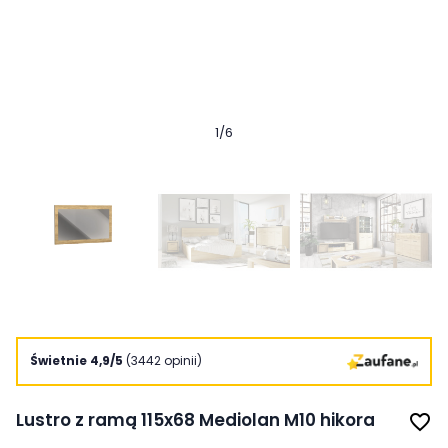
1
/
6
Świetnie 4,9/5
(3442 opinii)
Lustro z ramą 115x68 Mediolan M10 hikora
favorite_border