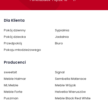
Pokój:
Salon
Sypialnia
Dla Klienta
Kategoria:
Lustra
Pokój dzienny
Sypialnia
Pokój dziecka
Jadalnia
Przedpokój
Biuro
Pokoju młodzieżowego
Producenci
sweetsit
Signal
Meble Halmar
Sembella Materace
ML Meble
Meble Wójcik
Meble Forte
Helvetia Wieruszów
Puszman
Meble Black Red White