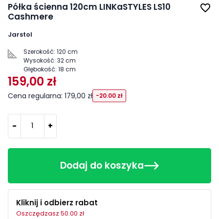
Półka ścienna 120cm LINKaSTYLES LS10
favorite_border
Cashmere
Jarstol
Szerokość:
120 cm
Wysokość:
32 cm
Głębokość:
18 cm
159,00 zł
Cena regularna: 179,00 zł
-20.00 zł
-
+
Dodaj do koszyka
Kliknij i odbierz rabat
Oszczędzasz 50.00 zł