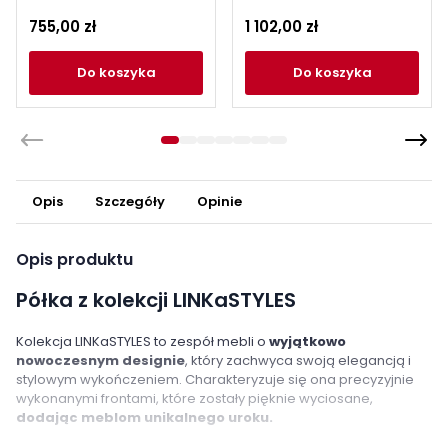
Cashmere
Cashmere
755,00 zł
1 102,00 zł
do koszyka
do koszyka
Opis
Szczegóły
Opinie
Opis produktu
Półka z kolekcji LINKaSTYLES
Kolekcja LINKaSTYLES to zespół mebli o
wyjątkowo
nowoczesnym designie
, który zachwyca swoją elegancją i
stylowym wykończeniem. Charakteryzuje się ona precyzyjnie
wykonanymi frontami, które zostały pięknie wyciosane,
dodając meblom unikalnego uroku.