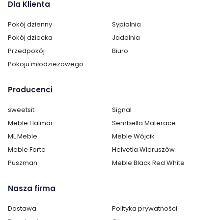
Ilość drzwi:
brak drzwi
Dla Klienta
Wykonanie:
laminat / folia
Pokój dzienny
Sypialnia
Pokój dziecka
Jadalnia
Montaż:
do samodzielnego montażu
Przedpokój
Biuro
Pokoju młodzieżowego
Styl:
nowoczesny
Pokój:
Salon
Producenci
Sypialnia
sweetsit
Signal
Kategoria:
Komody, regały, witryny i półki
Meble Halmar
Sembella Materace
ML Meble
Meble Wójcik
Kolor / wzór :
Beżowy
Meble Forte
Helvetia Wieruszów
Puszman
Meble Black Red White
Nasza firma
Dostawa
Polityka prywatności