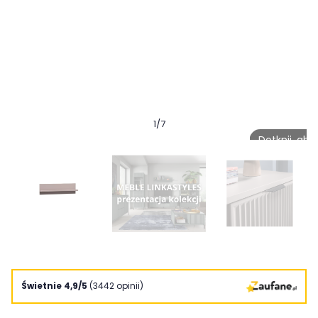
1
/
7
Dotknij, ab
Świetnie 4,9/5
(3442 opinii)