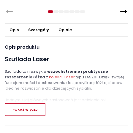
Opis
Szczegóły
Opinie
Opis produktu
Szuflada Laser
Szuflada to niezwykle
wszechstronne i praktyczne
rozszerzenie łóżka
z
kolekcji Laser
typu LASZ01. Dzięki swojej
funkcjonalności i dostosowaniu do specyfikacji łóżka, stanowi
idealne rozwiązanie dla dziecięcych sypialni.
Jednym z jej głównych zastosowań jest pełnienie roli
praktycznego schowka.
Dzięki dużej pojemności, szuflada
POKAŻ WIĘCEJ
pozwala na porządkowe przechowywanie dziecięcych
zabawek, pościeli i ubrań. To doskonały sposób na utrzymanie
porządku w pokoju dziecka i zapewnienie mu przytulnego
miejsca do zabawy oraz snu.