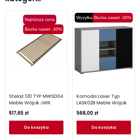
Wysyłka 48H
Biurka nawet -30%
Najniższa cena
Biurka nawet -30%
Stelaż 120 TYP MWSD04
Komoda Laser Typ
Meble Wójcik JWR
LASK02B Meble Wójcik
517,65 zł
568,00 zł
do koszyka
do koszyka