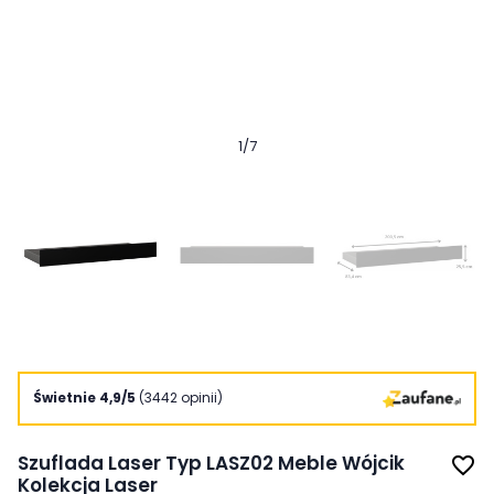
1
/
7
Świetnie 4,9/5
(3442 opinii)
Szuflada Laser Typ LASZ02 Meble Wójcik
favorite_border
Kolekcja Laser