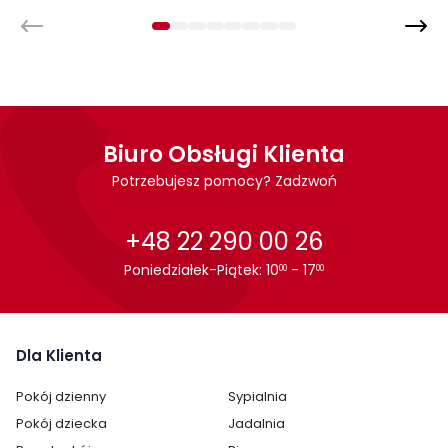
Płyta meblowa
Montaż
Szuflada Laser Firmy Meble Wójcik jest oryginalnie zapakowana
w paczkach wraz z instrukcją obsługi do samodzielnego
montażu.
Biuro Obsługi Klienta
Potrzebujesz pomocy? Zadzwoń
+48 22 290 00 26
Poniedziałek-Piątek: 10
- 17
00
00
Dla Klienta
Pokój dzienny
Sypialnia
Pokój dziecka
Jadalnia