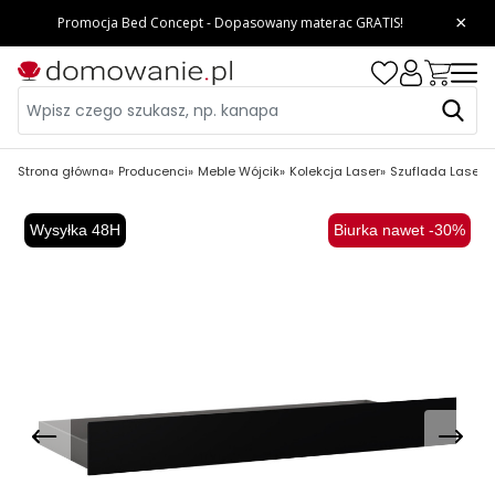
Strona główna
Producenci
Meble Wójcik
Kolekcja Laser
Szuflada Laser T
Wysyłka 48H
Biurka nawet -30%