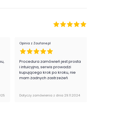
Przedpokój
Salon
Sypialnia
egoria:
Komody, regały, witryny
i półki
Opinia z Zaufane.pl
Opinia z Zaufane.pl
or / wzór :
Biały
Dąb
pu,
Procedura zamówień jest prosta
Zawsze na 5, jes
.
i intuicyjna, serwis prowadzi
zadowolona i pla
kupującego krok po kroku, nie
zakupy
mam żadnych zastrzeżeń
025
Dotyczy zamówienia z dnia 29.11.2024
Dotyczy zamówienia 