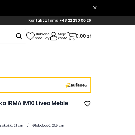
Kontakt z firmą
+48 22 290 00 26
Ulubione
Moje
0,00 zł
produkty
konto
)
ka IRMA IM10 Liveo Meble
favorite_border
sokość:
21 cm
Głębokość:
21,5 cm