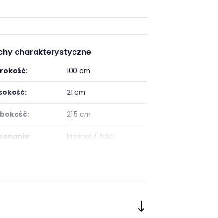
chy charakterystyczne
rokość:
100 cm
okość:
21 cm
bokość:
21,5 cm
onanie:
laminat / folia
taż:
do samodzielnego
montażu
:
nowoczesny
ój:
Jadalnia