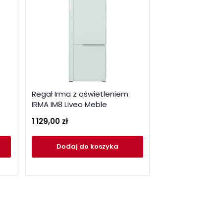
Szeroka komod
Regał Irma z oświetleniem
oświetleniem IR
IRMA IM8 Liveo Meble
Meble
1 129,00 zł
1 399,00 zł
Dodaj
do koszyka
Dodaj
do