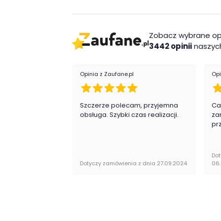
nowoczesna stylistyka
półka wisząca
Zobacz wybrane op
mocowanie do ściany
możliwość montażu na dowolnej wys
3442 opinii
naszych
kolorystyka do wyboru
Wykonanie
Opinia z Zaufane.pl
Opi
płyta laminowana
Szczerze polecam, przyjemna
Ca
płyta MDF
obsługa. Szybki czas realizacji.
za
Montaż
pr
Półka wisząca Irma firmy Liveo Meble jest 
Dot
instrukcją obsługi do samodzielnego monta
Dotyczy zamówienia z dnia 27.09.2024
06