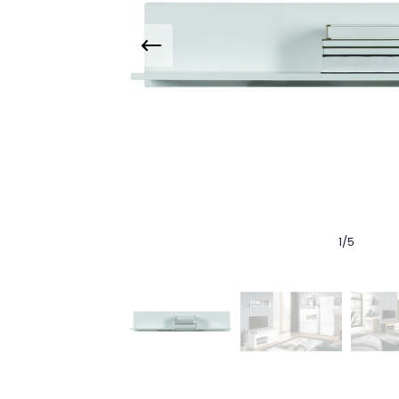
1
/
5