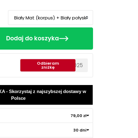
Dodaj do koszyka
Odbieram
********EWS2025
zniżkę
 Skorzystaj z najszybszej dostawy w
Polsce
79,00 zł
30 dni