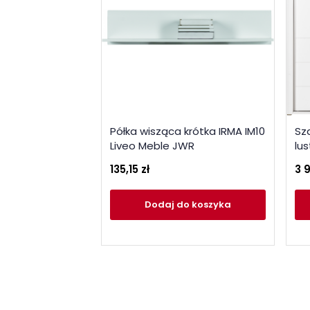
Półka wisząca krótka IRMA IM10
Sz
Liveo Meble JWR
lu
135,15 zł
3 
Dodaj
do koszyka