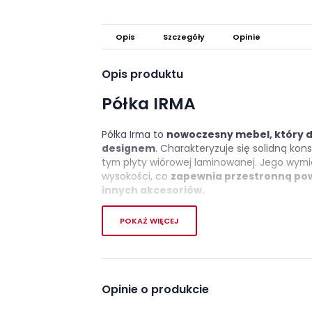
Opis
Szczegóły
Opinie
Opis produktu
Półka IRMA
Półka Irma to
nowoczesny mebel, który d
designem
. Charakteryzuje się solidną kon
tym płyty wiórowej laminowanej. Jego wymiar
wysokości, co
zapewnia przestronną po
innych akcesoriów.
Kolorystykę mebla można wybrać z dwóch r
POKAŻ WIĘCEJ
dopasować półkę do swojego wnętrza.
Półka Irma jest częścią kolekcji Irma, w któr
stylistyce,
doskonale pasujące do każd
Opinie o produkcie
Cechy charakterystyczn