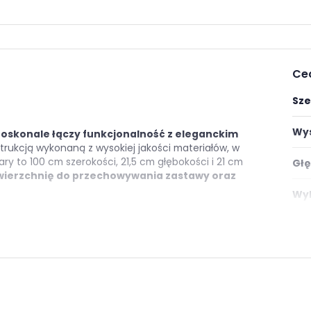
Ce
Sze
Wys
oskonale łączy funkcjonalność z eleganckim
strukcją wykonaną z wysokiej jakości materiałów, w
y to 100 cm szerokości, 21,5 cm głębokości i 21 cm
Głę
wierzchnię do przechowywania zastawy oraz
Wyk
óżnych wariantów, co sprawia, że
możemy
Mon
ej znajdują się również inne meble o spójnej
Styl
ego nowoczesnego wnętrza.
e
Pok