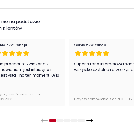
inie na podstawie
Kat
okości
 Klientów
nia z Zaufane.pl
Opinia z Zaufane.pl
Kol
ła procedura związana z
Super strona internetowa skle
mówieniem jest intuicyjna i
wszystko czytelne i przejrzyste
zejrzysta... na ten moment 10/10
oryginalnie zapakowana w paczkach wraz z
yczy zamówienia z dnia
żu.
.02.2025
Dotyczy zamówienia z dnia 06.01.2