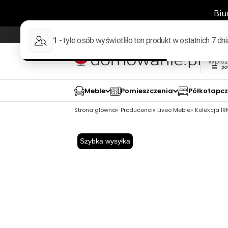
Wysyłka w 48h
98% pozytywnych opinii wed
Meble
Pomieszczenia
Półkotapc
Strona główna
Producenci
Liveo Meble
Kolekcja I
Szybka wysyłka