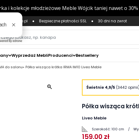
ług Zaufane.pl
Bezpieczne płatności SSL
30 dni na zwrot
zany
Wyprzedaż Mebli
Producenci
Bestsellery
RMA do salonu
Półka wisząca krótka IRMA IM10 Liveo Meble
zoom_in
Świetnie 4,9/5
(3442 opinii
Półka wisząca krót
Liveo Meble
Szerokość:
100 cm
Wy
159,00 zł