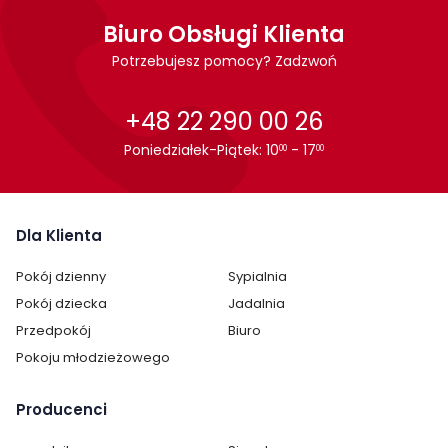
Biuro Obsługi Klienta
Potrzebujesz pomocy? Zadzwoń
+48 22 290 00 26
Poniedziałek-Piątek: 10
- 17
00
00
Dla Klienta
Pokój dzienny
Sypialnia
Pokój dziecka
Jadalnia
Cechy charakterystyczne
Przedpokój
Biuro
Szerokość:
77 cm
Pokoju młodzieżowego
Wysokość:
186 cm
Producenci
Głębokość:
43 cm