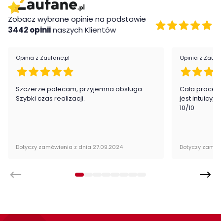
Wykonanie:
Zobacz wybrane opinie na podstawie
3442 opinii
naszych Klientów
płyta meblowa
Montaż:
Opinia z Zaufane.pl
Opinia z Zaufa
Regał Havanna firmy Meble Forte jest oryginalnie zapakowany
w paczkach wraz z instrukcją obsługi do samodzielnego
montażu.
Szczerze polecam, przyjemna obsługa.
Cała proced
Szybki czas realizacji.
jest intuicyj
10/10
Dotyczy zamówienia z dnia 27.09.2024
Dotyczy zamów