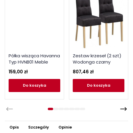
Półka wisząca Havanna
Zestaw krzeseł (2 szt)
Typ HVNB01 Meble
Wodonga czarny
Forte Kolekcja Havanna
159,00 zł
807,46 zł
do koszyka
do koszyka
Opis
Szczegóły
Opinie