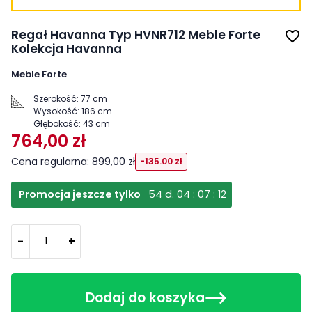
Regał Havanna Typ HVNR712 Meble Forte
favorite_border
Kolekcja Havanna
Meble Forte
Szerokość:
77 cm
Wysokość:
186 cm
Głębokość:
43 cm
764,00 zł
Cena regularna: 899,00 zł
-135.00 zł
Promocja jeszcze tylko
54
d.
04
:
07
:
12
-
+
Dodaj do koszyka