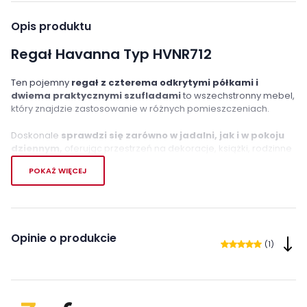
Opis produktu
Regał Havanna Typ HVNR712
Ten pojemny
regał z czterema odkrytymi półkami i
dwiema praktycznymi szufladami
to wszechstronny mebel,
który znajdzie zastosowanie w różnych pomieszczeniach.
Doskonale
sprawdzi się zarówno w jadalni, jak i w pokoju
dziennym,
oferując przestrzeń na dekoracje, książki, rodzinne
fotografie oraz inne drobne przedmioty. Jego uniwersalny
POKAŻ WIĘCEJ
design pozwala na różnorodne zastosowanie,
łącząc
funkcjonalność z estetyką.
Cechy charakterystyczne
Opinie o produkcie
nowoczesna stylistyka
(1)
funkcjonalność
4 półki
2 szuflady
czarne uchwyty