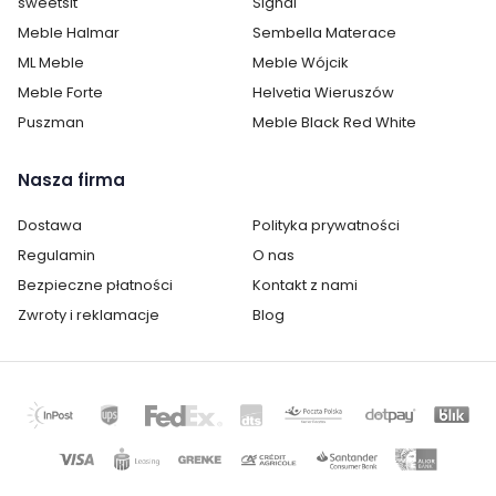
sweetsit
Signal
Meble Halmar
Sembella Materace
Kolor drewna:
Jasny dąb
ML Meble
Meble Wójcik
Ilość szuflad:
2
Meble Forte
Helvetia Wieruszów
Puszman
Meble Black Red White
Ilość półek:
3
Nasza firma
Ilość drzwi:
brak drzwi
Dostawa
Polityka prywatności
Wykonanie:
laminat / folia
Regulamin
O nas
Oświetlenie:
brak oświetlenia
Bezpieczne płatności
Kontakt z nami
Zwroty i reklamacje
Blog
Montaż:
do samodzielnego montażu
Styl:
nowoczesny
Pokój:
Salon
Typ podparcia:
na nóżkach