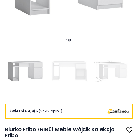
1
/
5
Świetnie 4,9/5
(3442 opinii)
Biurko Fribo FRIB01 Meble Wójcik Kolekcja
favorite_border
Fribo