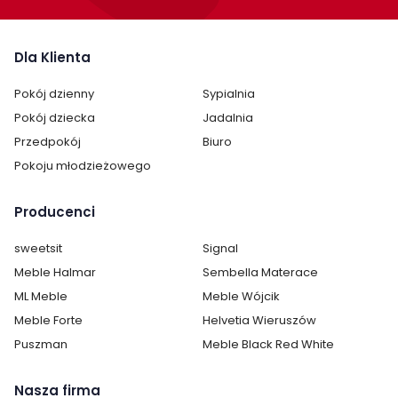
Dla Klienta
Pokój dzienny
Sypialnia
Pokój dziecka
Jadalnia
Przedpokój
Biuro
Pokoju młodzieżowego
Producenci
sweetsit
Signal
Meble Halmar
Sembella Materace
Cechy charakterystyczne
ML Meble
Meble Wójcik
Szerokość:
136 cm
Meble Forte
Helvetia Wieruszów
Puszman
Meble Black Red White
Wysokość:
75 cm
Nasza firma
Głębokość:
65 cm