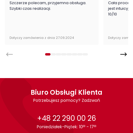
Szczerze polecam, przyjemna obsługa.
Cała proced
Wykonanie
Szybki czas realizacji.
jest intuicyj
10/10
Płyta laminowa
Montaż
Dotyczy zamówienia z dnia 27.09.2024
Dotyczy zamów
Biurko Fribo firmy Meble Wójcik jest oryginalnie zapakowane w
paczkach wraz z instrukcją obsługi do samodzielnego
montażu.
Biuro Obsługi Klienta
Potrzebujesz pomocy? Zadzwoń
+48 22 290 00 26
Poniedziałek-Piątek: 10
- 17
00
00