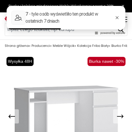
Strona główna
Producenci
Meble Wójcik
Kolekcja Fribo Biały
Biurko Fribo
Wysyłka 48H
Biurka nawet -30%