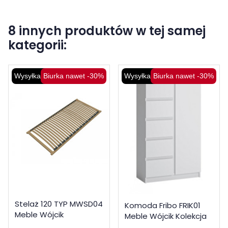
8 innych produktów w tej samej
kategorii:
Wysyłka 48H
Biurka nawet -30%
Wysyłka 48H
Biurka nawet -30%
Stelaż 120 TYP MWSD04
Komoda Fribo FRIK01
Meble Wójcik
Meble Wójcik Kolekcja
Fribo