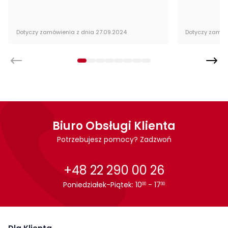
samodzielnego montażu.
Dotyczy zamówienia z dnia 27.09.2024
Dotyczy zamów
Biuro Obsługi Klienta
Potrzebujesz pomocy? Zadzwoń
+48 22 290 00 26
Poniedziałek-Piątek: 10
- 17
00
00