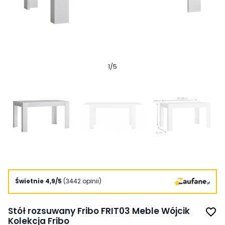
1
/
5
Świetnie 4,9/5
(3442 opinii)
Stół rozsuwany Fribo FRIT03 Meble Wójcik
favorite_border
Kolekcja Fribo