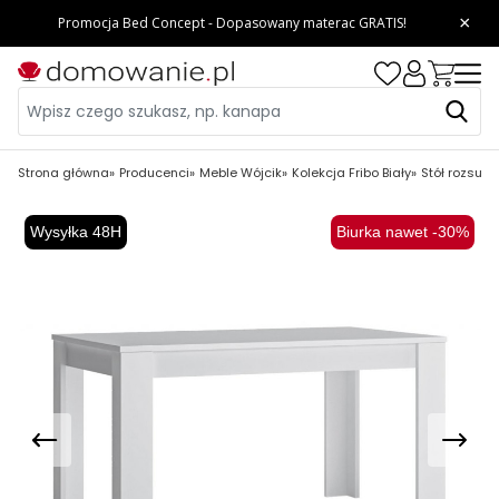
Strona główna
Producenci
Meble Wójcik
Kolekcja Fribo Biały
Stół rozsuwa
Wysyłka 48H
Biurka nawet -30%