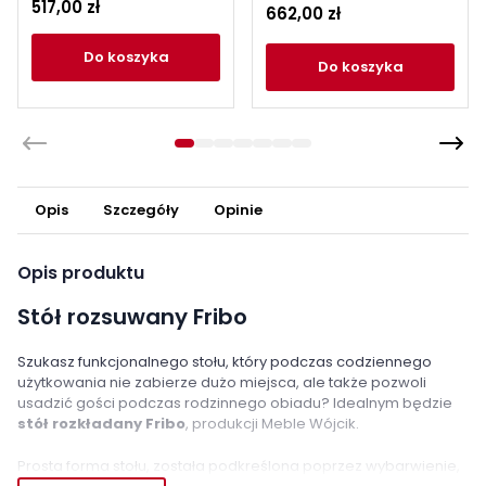
517,00 zł
662,00 zł
do koszyka
do koszyka
Opis
Szczegóły
Opinie
Opis produktu
Stół rozsuwany Fribo
Szukasz funkcjonalnego stołu, który podczas codziennego
użytkowania nie zabierze dużo miejsca, ale także pozwoli
usadzić gości podczas rodzinnego obiadu? Idealnym będzie
stół rozkładany Fribo
, produkcji Meble Wójcik.
Prosta forma stołu, została podkreślona poprzez wybarwienie,