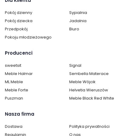
Dla Klienta
Pokój dzienny
Sypialnia
Pokój dziecka
Jadalnia
Przedpokój
Biuro
Pokoju młodzieżowego
Producenci
sweetsit
Signal
Meble Halmar
Sembella Materace
ML Meble
Meble Wójcik
Meble Forte
Helvetia Wieruszów
Puszman
Meble Black Red White
Nasza firma
Dostawa
Polityka prywatności
Cechy charakterystyczne
Regulamin
O nas