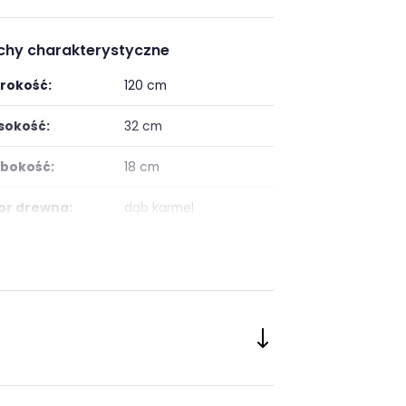
chy charakterystyczne
rokość:
120 cm
okość:
32 cm
bokość:
18 cm
or drewna:
dąb karmel
onanie:
laminat / folia
taż:
do samodzielnego
montażu
:
nowoczesny
ój:
Salon