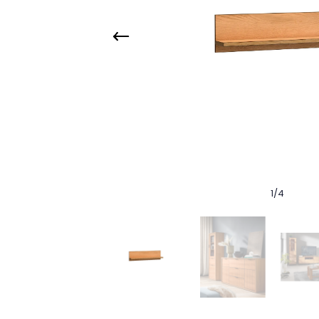
1
/
4