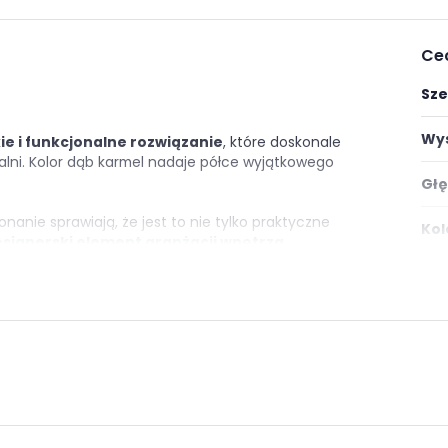
Ce
Sze
Wys
e i funkcjonalne rozwiązanie
, które doskonale
alni. Kolor dąb karmel nadaje półce wyjątkowego
Głę
onanie sprawiają, że jest to nie tylko praktyczne
Kol
signerski element aranżacji wnętrza.
Wyk
bałością o detale, półka Fonti
gwarantuje nie
raktyczne i designerskie rozwiązanie dla tych,
Mon
 sypialni harmonijną przestrzeń, która emanuje
e
Styl
Pok