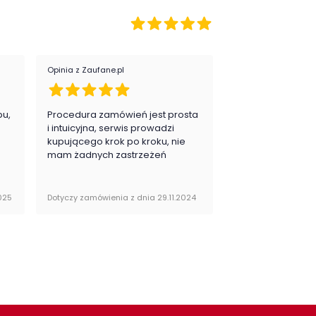
Sypialnia
egoria:
Komody, regały, witryny
i półki
Opinia z Zaufane.pl
Opinia z Zaufane.pl
pu,
Procedura zamówień jest prosta
Zawsze na 5, jes
.
i intuicyjna, serwis prowadzi
zadowolona i pla
kupującego krok po kroku, nie
zakupy
mam żadnych zastrzeżeń
025
Dotyczy zamówienia z dnia 29.11.2024
Dotyczy zamówienia 