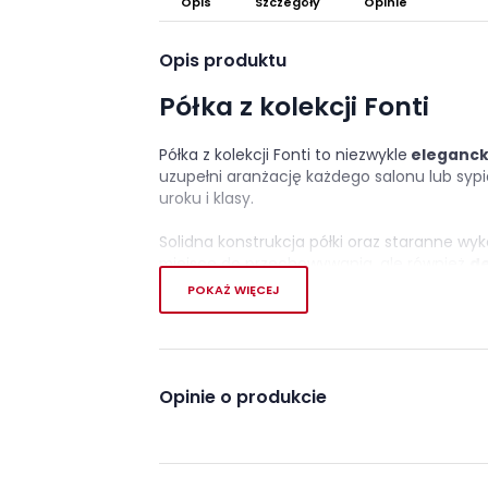
Opis
Szczegóły
Opinie
Opis produktu
Półka z kolekcji Fonti
Półka z kolekcji Fonti to niezwykle
elegancki
uzupełni aranżację każdego salonu lub sypi
uroku i klasy.
Solidna konstrukcja półki oraz staranne wyk
miejsce do przechowywania, ale również
de
POKAŻ WIĘCEJ
Wykonana z wysokiej jakości materiałów, z d
tylko solidność, ale także trwałość.
To p
którzy pragną stworzyć w swoim salonie lub
stylem i elegancją.
Opinie o produkcie
Cechy charakterystyczn
estetyczne wykonanie