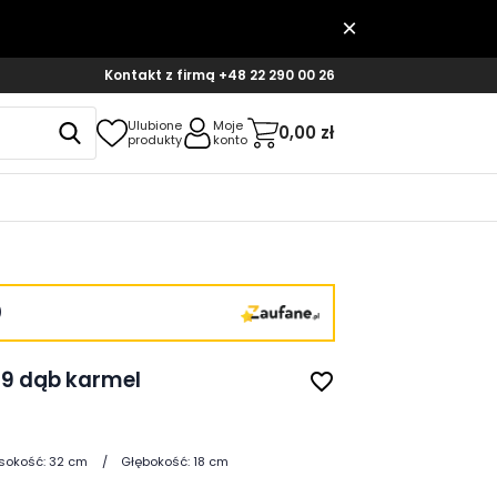
Kontakt z firmą
+48 22 290 00 26
Ulubione
Moje
0,00 zł
produkty
konto
)
F9 dąb karmel
favorite_border
sokość:
32 cm
Głębokość:
18 cm