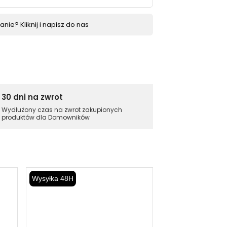
nie? Kliknij i napisz do nas
30 dni na zwrot
Wydłużony czas na zwrot zakupionych
produktów dla Domowników
Darmowa dostawa
Wysyłka 48H
Wysyłka 48H