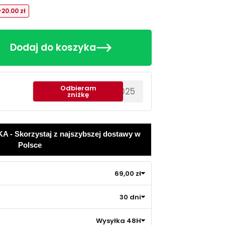
-20.00 zł
Dodaj do koszyka
Odbieram
********EWS2025
zniżkę
 Skorzystaj z najszybszej dostawy w
Polsce
69,00 zł
30 dni
Wysyłka 48H