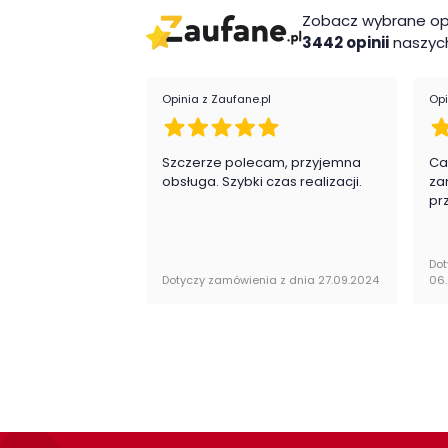
nowoczesny styl
Zobacz wybrane op
możliwość doboru innych mebli z szero
3442 opinii
naszych
Wykonanie
Opinia z Zaufane.pl
Opi
płyta laminowana
obrzeża ABS
Montaż
Szczerze polecam, przyjemna
Ca
obsługa. Szybki czas realizacji.
za
pr
Półka firmy Jarstol jest oryginalnie zapako
samodzielnego montażu.
Dot
Dotyczy zamówienia z dnia 27.09.2024
06