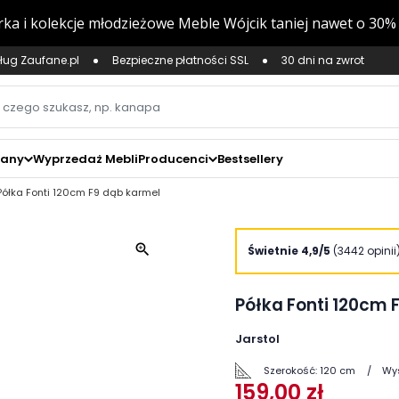
ług Zaufane.pl
Bezpieczne płatności SSL
30 dni na zwrot
zany
Wyprzedaż Mebli
Producenci
Bestsellery
Półka Fonti 120cm F9 dąb karmel
zoom_in
Świetnie 4,9/5
(3442 opinii
Półka Fonti 120cm 
Jarstol
Szerokość:
120 cm
Wy
159,00 zł