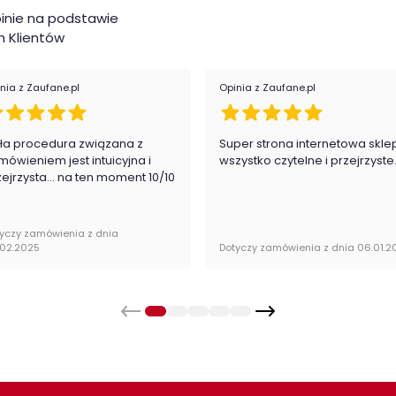
inie na podstawie
kiej oferty kolekcji Fonti
 Klientów
Kat
nia z Zaufane.pl
Opinia z Zaufane.pl
ła procedura związana z
Super strona internetowa skle
mówieniem jest intuicyjna i
wszystko czytelne i przejrzyste
zejrzysta... na ten moment 10/10
wana w paczkach wraz z instrukcją obsługi do
yczy zamówienia z dnia
.02.2025
Dotyczy zamówienia z dnia 06.01.2