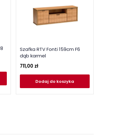
F8
Łóżko Fonti 160
Szafka RTV Fonti 159cm F6
karmel
dąb karmel
1 663,00 zł
711,00 zł
Dodaj
do
Dodaj
do koszyka