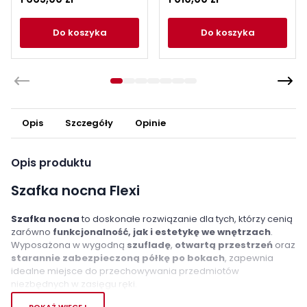
do koszyka
do koszyka
Opis
Szczegóły
Opinie
Opis produktu
Szafka nocna Flexi
Szafka nocna
to doskonałe rozwiązanie dla tych, którzy cenią
zarówno
funkcjonalność, jak i estetykę we wnętrzach
.
Wyposażona w wygodną
szufladę
,
otwartą przestrzeń
oraz
starannie zabezpieczoną półkę po bokach
, zapewnia
idealne miejsce do przechowywania przedmiotów
niezbędnych w zasięgu ręki.
POKAŻ WIĘCEJ