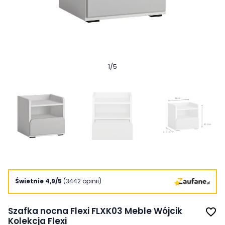
1
/
5
Świetnie 4,9/5
(3442 opinii)
Szafka nocna Flexi FLXK03 Meble Wójcik
favorite_border
Kolekcja Flexi