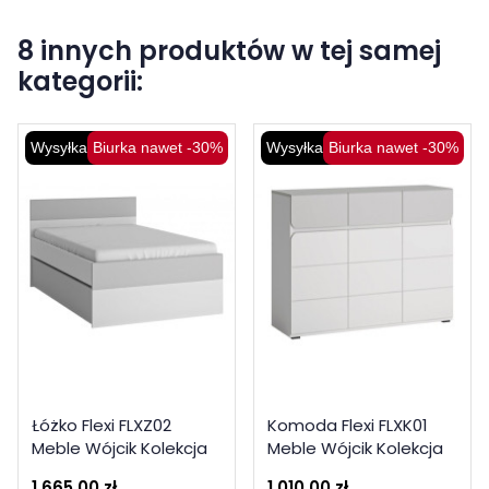
8 innych produktów w tej samej
kategorii:
Wysyłka 48H
Biurka nawet -30%
Wysyłka 48H
Biurka nawet -30%
Łóżko Flexi FLXZ02
Komoda Flexi FLXK01
Meble Wójcik Kolekcja
Meble Wójcik Kolekcja
Flexi
Flexi
1 665,00 zł
1 010,00 zł