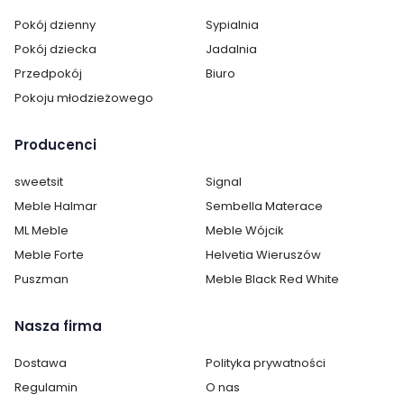
Pokój dzienny
Sypialnia
Pokój dziecka
Jadalnia
Cechy charakterystyczne
Przedpokój
Biuro
Pokoju młodzieżowego
Szerokość:
42 cm
Wysokość:
42 cm
Producenci
Głębokość:
42 cm
sweetsit
Signal
Meble Halmar
Sembella Materace
Kolor:
Biały
ML Meble
Meble Wójcik
Meble Forte
Helvetia Wieruszów
Ilość szuflad:
1
Puszman
Meble Black Red White
Ilość półek:
1
Nasza firma
Montaż:
do samodzielnego montażu
Dostawa
Polityka prywatności
Styl:
dziewczęcy
Regulamin
O nas