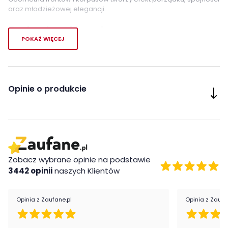
oraz młodzieżowej elegancji.
Cechy charakterystyczne:
POKAŻ WIĘCEJ
-
modne wybarwienie z widocznym usłojeniem drewna
- uniwersalna kolorystyka
- kontrastujące czarne uchwyty
Opinie o produkcie
Wykonanie:
- płyta meblowa
Montaż:
Zobacz wybrane opinie na podstawie
Biurko Fini marki ML Meble jest oryginalnie zapakowanaw
3442 opinii
naszych Klientów
paczkach z instrukcją obsługi do samodzielnego montażu.
Cechy charakterystyczne
Opinia z Zaufane.pl
Opinia z Zaufa
Szerokość:
120 cm