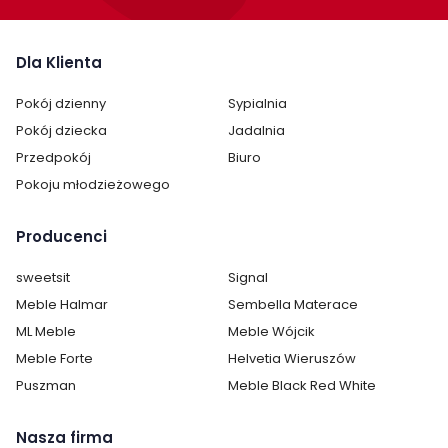
Pokój:
Pokój dziecka
Dla Klienta
Kategoria:
Biurka
Pokój dzienny
Sypialnia
Kolor / wzór :
Brązowy
Dąb
Pokój dziecka
Jadalnia
Wielokolorowy
Przedpokój
Biuro
Pokoju młodzieżowego
Producenci
sweetsit
Signal
Meble Halmar
Sembella Materace
ML Meble
Meble Wójcik
Meble Forte
Helvetia Wieruszów
Puszman
Meble Black Red White
Nasza firma