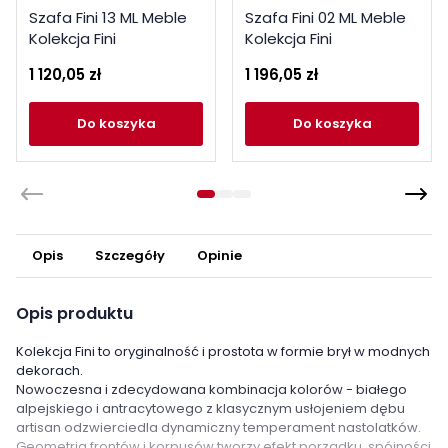
Szafa Fini 13 ML Meble
Szafa Fini 02 ML Meble
Kolekcja Fini
Kolekcja Fini
1 120,05 zł
1 196,05 zł
do koszyka
do koszyka
Opis
Szczegóły
Opinie
Opis produktu
Kolekcja Fini to oryginalność i prostota w formie brył w modnych
dekorach.
Nowoczesna i zdecydowana kombinacja kolorów - białego
alpejskiego i antracytowego z klasycznym usłojeniem dębu
artisan odzwierciedla dynamiczny temperament nastolatków.
Geometria frontów i korpusów tworzy efekt porządku, spójności