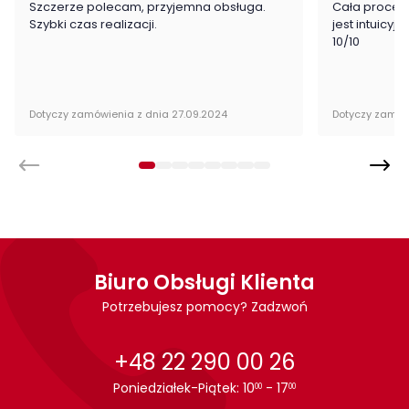
Szczerze polecam, przyjemna obsługa.
Cała proced
Szybki czas realizacji.
jest intuicyj
Wysokość:
76 cm
10/10
Głębokość:
53 cm
Kolor:
Biały
Dotyczy zamówienia z dnia 27.09.2024
Dotyczy zamów
Ilość szuflad:
1
Ilość półek:
1
Ilość drzwi:
1
Wykonanie:
laminat / folia
Biuro Obsługi Klienta
Potrzebujesz pomocy? Zadzwoń
Oświetlenie:
brak oświetlenia
Montaż:
do samodzielnego montażu
+48 22 290 00 26
Poniedziałek-Piątek: 10
- 17
Styl:
dziewczęcy
00
00