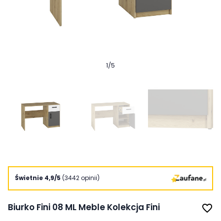
1
/
5
Świetnie 4,9/5
(3442 opinii)
Biurko Fini 08 ML Meble Kolekcja Fini
favorite_border