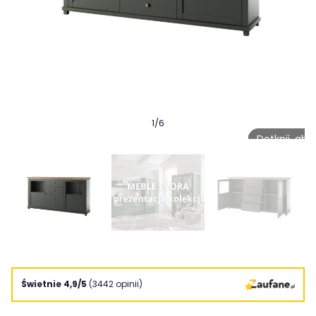
1
/
6
Dotknij, ab
Świetnie 4,9/5
(3442 opinii)