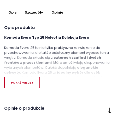
Opis
Szczegóły
Opinie
Opis produktu
Komoda Evora Typ 25 Helvetia Kolekcja Evora
Komoda Evora 25 to nie tylko praktyczne rozwiązanie do
przechowywania, ale także estetyczny element wyposażenia
wnętrz. Komoda składa się z
czterech szuflad i dwóch
frontów z przeszkleniami
, które umożliwiają eksponowanie
wybranych elementów. Całość dopełniają
eleganckie
uchwyty
. Komoda Evora 25 to
idealny wybór dla osób
ceniących styl i praktyczne rozwiązania
w urządzaniu
swojego wnętrza, w szczególności w klasycznym stylu.
POKAŻ WIĘCEJ
Oprócz swojego pięknego wyglądu, komoda Evora 25 została
wykonana z najwyższą jakością materiałów, co gwarantuje nie
tylko trwałość, ale również bezpieczeństwo użytkowania.
Komoda została wykonana z
wysokiej jakości płyty MDF,
Opinie o produkcie
która jest odporna na wilgoć i zarysowania
, dzięki czemu