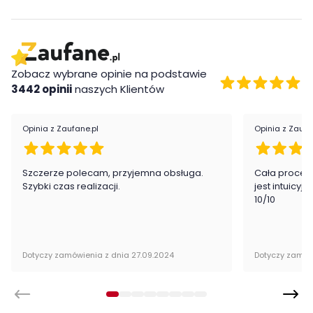
mebel zachowa swój estetyczny wygląd na długie lata.
Dodatkowo,
system otwierania szuflad oraz uchylnych
frontów został zaprojektowany z myślą o łatwym i
wygodnym użytkowaniu.
Komoda Evora 25 to nie tylko piękny
i funkcjonalny mebel, ale również inwestycja na długie lata.
Zobacz wybrane opinie na podstawie
Kolekcja Evora jest dostępna
w dwóch wersjach
3442 opinii
naszych Klientów
kolorystycznych
. Która znajdzie miejsce w Twoim wnętrzu?
Opinia z Zaufane.pl
Opinia z Zaufa
Szczerze polecam, przyjemna obsługa.
Cała proced
Szybki czas realizacji.
jest intuicyj
10/10
Dotyczy zamówienia z dnia 27.09.2024
Dotyczy zamów