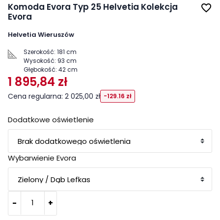
Komoda Evora Typ 25 Helvetia Kolekcja
favorite_border
Evora
Helvetia Wieruszów
Szerokość:
181 cm
Wysokość:
93 cm
Głębokość:
42 cm
1 895,84 zł
Cena regularna: 2 025,00 zł
-129.16 zł
Dodatkowe oświetlenie
Wybarwienie Evora
-
+