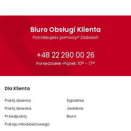
Cechy charakterystyczne
komoda posiada cztery szuflady
komoda dostępna w dwóch wersjach kolorystycznych
Biuro Obsługi Klienta
modne połączenie nowoczesności i stylu klasycznego
eleganckie, ozdobne uchwyty
Potrzebujesz pomocy? Zadzwoń
Wykonanie:
+48 22 290 00 26
płyta laminowana
prowadnice kulkowe
Poniedziałek-Piątek: 10
- 17
00
00
elementy przeszklone
Montaż
Dla Klienta
Komoda Evora firmy Helvetia jest oryginalnie zapakowana w
paczkach wraz z instrukcją obsługi do samodzielnego
Pokój dzienny
Sypialnia
montażu.
Pokój dziecka
Jadalnia
Przedpokój
Biuro
Pokoju młodzieżowego