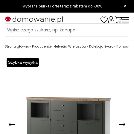
Strona główna
Producenci
Helvetia Wieruszów
Kolekcja Evora
Komoda Ev
Szybka wysyłka
-129,16 zł