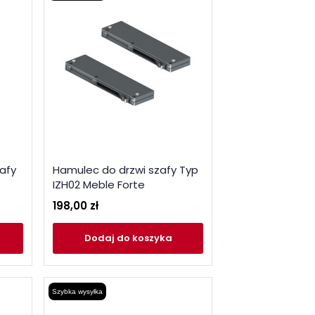
afy
Hamulec do drzwi szafy Typ
IZH02 Meble Forte
198,00 zł
Dodaj
do koszyka
Szybka wysyłka