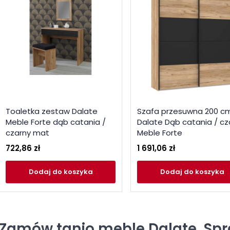
Toaletka zestaw Dalate
Szafa przesuwna 200 c
Meble Forte dąb catania /
Dalate Dąb catania / cz
czarny mat
Meble Forte
722,86 zł
1 691,06 zł
Dodaj
do koszyka
Dodaj
do koszyka
Zamów tanio meble Dalate. Sp