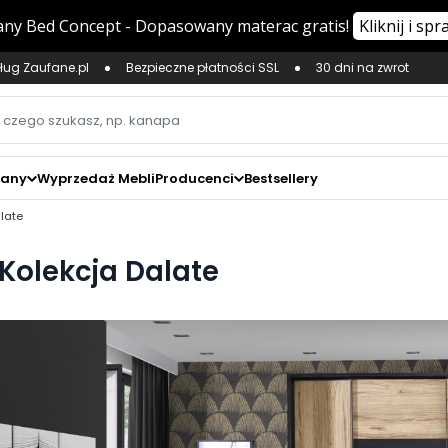
ług Zaufane.pl
Bezpieczne płatności SSL
30 dni na zwrot
zany
Wyprzedaż Mebli
Producenci
Bestsellery
late
Kolekcja Dalate