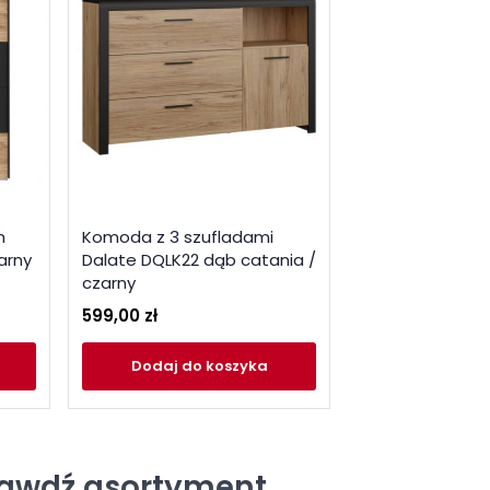
m
Komoda z 3 szufladami
arny
Dalate DQLK22 dąb catania /
czarny
599,00 zł
Dodaj
do koszyka
rawdź asortyment