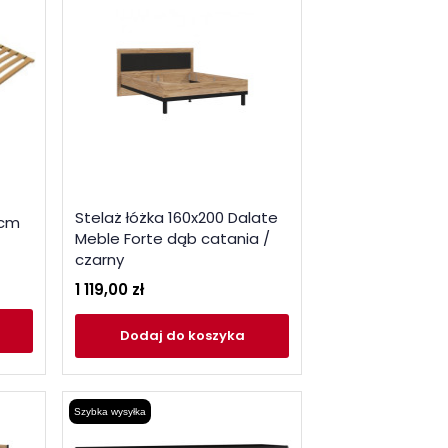
Stelaż łóżka 160x200 Dalate
 cm
Meble Forte dąb catania /
czarny
1 119,00 zł
Dodaj
do koszyka
Szybka wysyłka