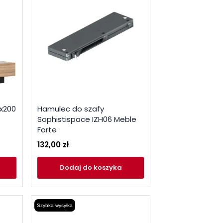
0x200
Hamulec do szafy
Sophistispace IZH06 Meble
Forte
132,00 zł
Dodaj
do koszyka
Szybka wysyłka