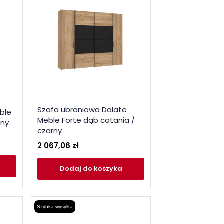
Szafa ubraniowa Dalate
ble
Meble Forte dąb catania /
rny
czarny
2 067,06 zł
Dodaj
do koszyka
Szybka wysyłka