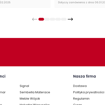
.02.2025
Dotyczy zamówienia z dnia 06.01.2
Kol
nci
Nasza firma
Signal
Dostawa
lmar
Sembella Materace
Polityka prywatności
Meble Wójcik
Regulamin
te
Helvetia Wieruszów
O nas