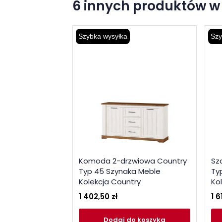
6 innych produktów w 
Szybka wysyłka
Szy
Komoda 2-drzwiowa Country
Sz
Typ 45 Szynaka Meble
Ty
Kolekcja Country
Ko
1 402,50 zł
1 6
Dodaj
do koszyka