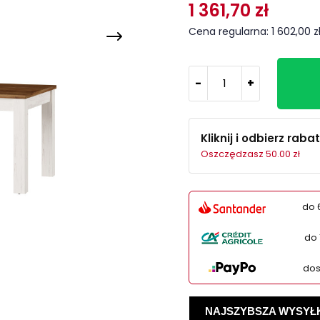
1 361,70 zł
Cena regularna: 1 602,00 z
-
+
Kliknij i odbierz rabat
Oszczędzasz 50.00 zł
do 
do 
dos
NAJSZYBSZA WYSYŁKA -