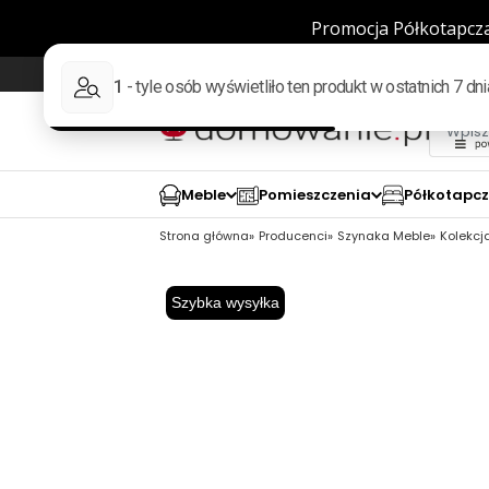
Wysyłka w 48h
98% pozytywnych opinii wed
Meble
Pomieszczenia
Półkotapc
Strona główna
Producenci
Szynaka Meble
Kolekcj
Szybka wysyłka