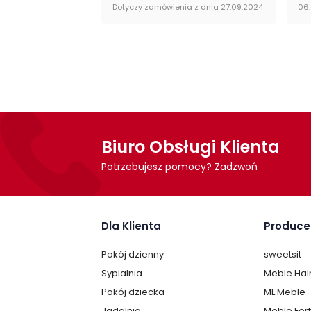
Dotyczy zamówienia z dnia 27.09.2024
06
Biuro Obsługi Klienta
Potrzebujesz pomocy? Zadzwoń
Dla Klienta
Produce
Pokój dzienny
sweetsit
Sypialnia
Meble Ha
Pokój dziecka
ML Meble
Jadalnia
Meble For