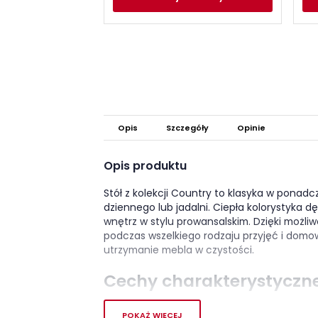
Opis
Szczegóły
Opinie
Opis produktu
Stół z kolekcji Country to klasyka w ponad
dziennego lub jadalni. Ciepła kolorystyka d
wnętrz w stylu prowansalskim. Dzięki możliwo
podczas wszelkiego rodzaju przyjęć i domow
utrzymanie mebla w czystości.
Cechy charakterystyczn
stół rozkładany
POKAŻ WIĘCEJ