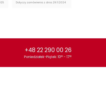
025
Dotyczy zamówienia z dnia 29.11.2024
Dotyczy zamówienia 
or stołu:
Dąb
+48 22 290 00 26
Poniedziałek-Piątek: 10
- 17
00
00