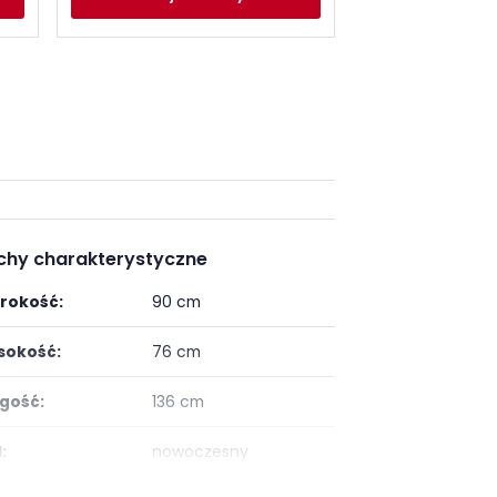
chy charakterystyczne
rokość:
90 cm
okość:
76 cm
gość:
136 cm
:
nowoczesny