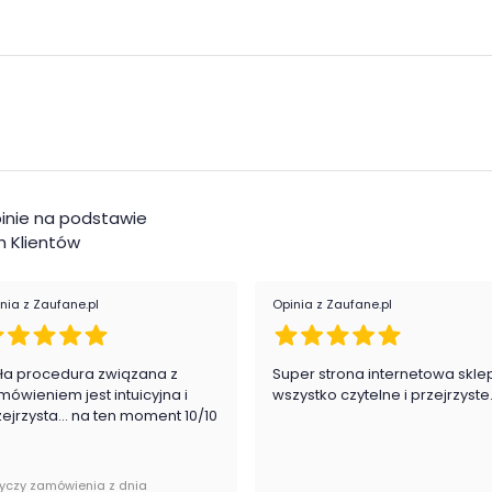
Pok
Ksz
Mat
Kol
Kol
inie na podstawie
inalnie zapakowany w paczkach wraz z instrukcją
 Klientów
Roz
Reg
nia z Zaufane.pl
Opinia z Zaufane.pl
Mak
roz
ła procedura związana z
Super strona internetowa skle
mówieniem jest intuicyjna i
wszystko czytelne i przejrzyste
zejrzysta... na ten moment 10/10
Rod
Kat
yczy zamówienia z dnia