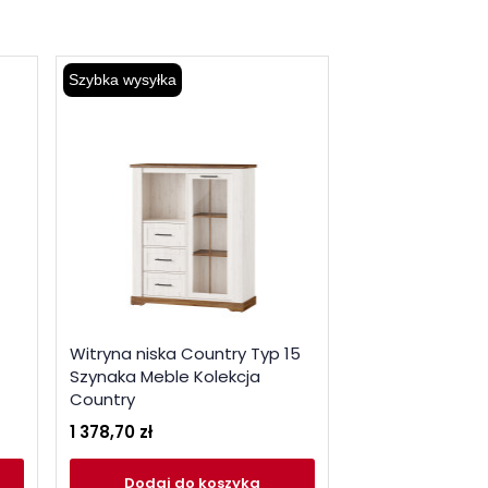
Szybka wysyłka
Szybka wysyłka
Witryna niska Country Typ 15
Stolik okoliczn
Szynaka Meble Kolekcja
Country Typ 41
Country
Kolekcja Count
1 378,70 zł
539,75 zł
Dodaj
do koszyka
Dodaj
do