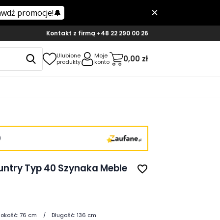
Kontakt z firmą
+48 22 290 00 26
Ulubione
Moje
0,00 zł
produkty
konto
)
untry Typ 40 Szynaka Meble
favorite_border
okość:
76 cm
Długość:
136 cm