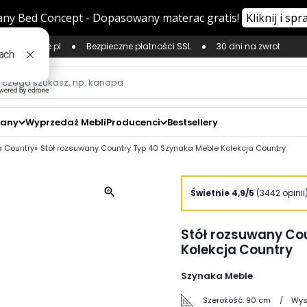
ług Zaufane.pl
Bezpieczne płatności SSL
30 dni na zwrot
zany
Wyprzedaż Mebli
Producenci
Bestsellery
a Country
Stół rozsuwany Country Typ 40 Szynaka Meble Kolekcja Country
zoom_in
Świetnie 4,9/5
(3442 opinii
Stół rozsuwany Co
Kolekcja Country
Szynaka Meble
Szerokość:
90 cm
Wys