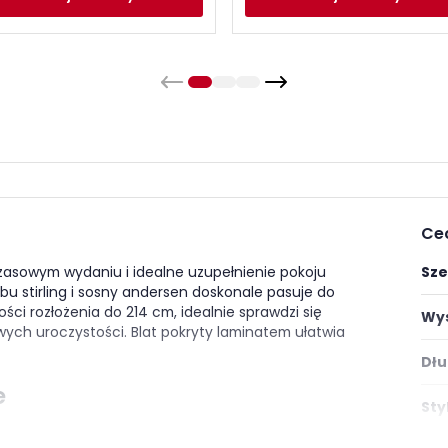
Ce
czasowym wydaniu i idealne uzupełnienie pokoju
Sze
ębu stirling i sosny andersen doskonale pasuje do
ści rozłożenia do 214 cm, idealnie sprawdzi się
Wys
ych uroczystości. Blat pokryty laminatem ułatwia
Dłu
e
Styl