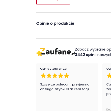
2 wkładki przechowywane w stole
rozkładanie synchroniczne
Wykonanie
Opinie o produkcie
Płyta meblowa
Płyta MDF
Montaż
Zobacz wybrane op
Stół Country firmy Szynaka meble jest oryg
3442 opinii
naszych
obsługi do samodzielnego montażu.
Opinia z Zaufane.pl
Opi
Szczerze polecam, przyjemna
Ca
obsługa. Szybki czas realizacji.
za
pr
Dot