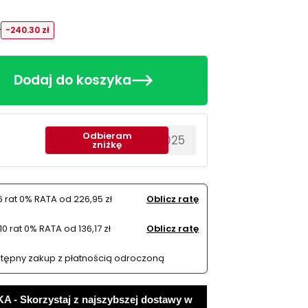
ł
-240.30 zł
Dodaj do koszyka
Odbieram
********EWS2025
zniżkę
6 rat 0% RATA od
226,95 zł
Oblicz ratę
10 rat 0% RATA od
136,17 zł
Oblicz ratę
tępny zakup z płatnością odroczoną
 Skorzystaj z najszybszej dostawy w