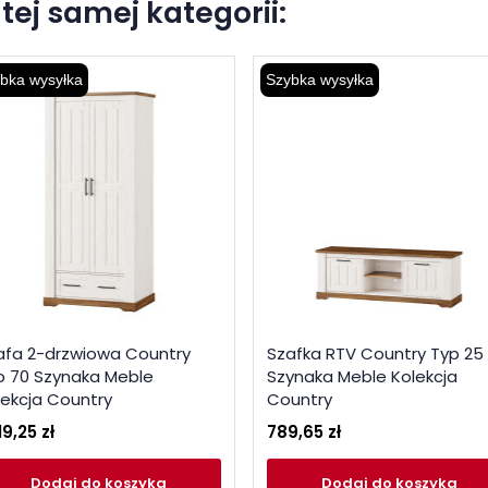
tej samej kategorii:
bka wysyłka
Szybka wysyłka
afa 2-drzwiowa Country
Szafka RTV Country Typ 25
p 70 Szynaka Meble
Szynaka Meble Kolekcja
lekcja Country
Country
19,25 zł
789,65 zł
Dodaj
do koszyka
Dodaj
do koszyka