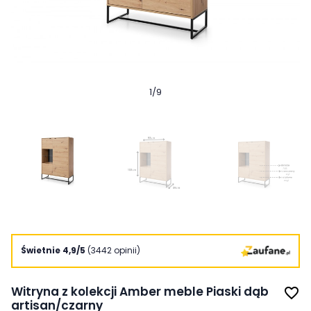
1
/
9
Świetnie 4,9/5
(3442 opinii)
Witryna z kolekcji Amber meble Piaski dąb
favorite_border
artisan/czarny