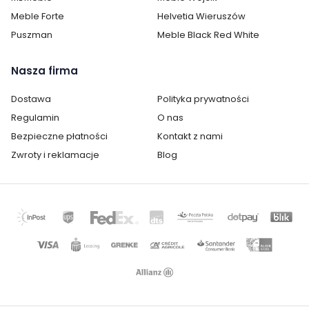
Meble Forte
Helvetia Wieruszów
Oświetlenie:
brak oświetlenia
Puszman
Meble Black Red White
Montaż:
meble do samodzielnego
montażu
Nasza firma
Styl:
loftowy
Dostawa
Polityka prywatności
nowoczesny
Regulamin
O nas
Bezpieczne płatności
Kontakt z nami
Pokój:
Salon
Zwroty i reklamacje
Blog
Materiał:
Płyta laminowana
Rodzaj nóg:
Płozy
Kategoria:
Komody, regały, witryny i półki
Materiał stelaż:
metal
Kolor stelaż:
czarny