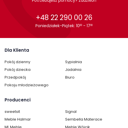
Potrzebujesz pomocy? Zadzwoń
Witryna Amber marki Meble Piaski jest wysyłana w
+48 22 290 00 26
paczkach wraz z instrukcją obsługi do samodzielnego
montażu.
Poniedziałek-Piątek: 10
- 17
00
00
Cechy charakterystyczne
Szerokość:
Dla Klienta
93 cm
Pokój dzienny
Sypialnia
Wysokość:
133 cm
Pokój dziecka
Jadalnia
Głębokość:
39 cm
Przedpokój
Biuro
Pokoju młodzieżowego
Kolor:
Dąb Artisan
Producenci
Ilość szuflad:
brak szuflad
sweetsit
Signal
Ilość półek:
5 i więcej
Meble Halmar
Sembella Materace
Ilość drzwi:
2
ML Meble
Meble Wójcik